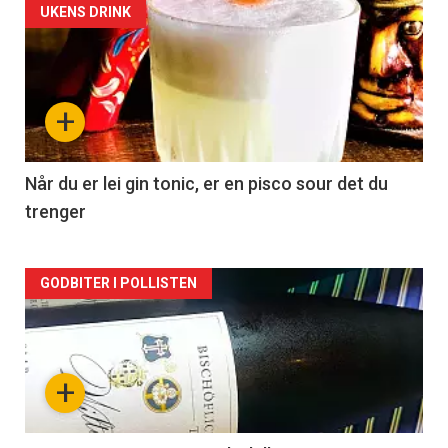
Forsiden
UKENS DRINK
akkurat
nå
+
-
2
Når du er lei gin tonic, er en pisco sour det du
trenger
Forsiden
GODBITER I POLLISTEN
akkurat
nå
+
-