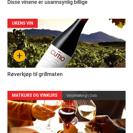
3
Disse vinene er usannsynlig billige
Forsiden
UKENS VIN
akkurat
nå
+
-
4
Røverkjøp til grillmaten
Forsiden
MATKURS OG VINKURS
Vinsmaking i Oslo
akkurat
nå