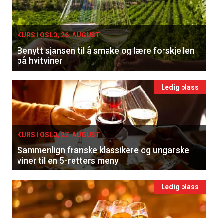
KURS I OSLO, 26. AUGUST
Benytt sjansen til å smake og lære forskjellen
på hvitviner
Ledig plass
KURS I OSLO, 27. AUGUST
Sammenlign franske klassikere og ungarske
viner til en 5-retters meny
Ledig plass