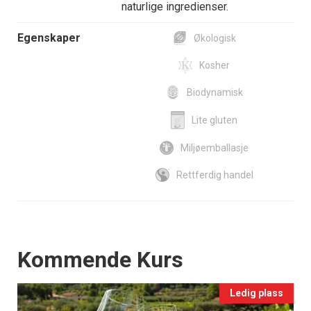
naturlige ingredienser.
Egenskaper
Økologisk
Kosher
Biodynamisk
Lite gluten
Miljøemballasje
Rettferdig handel
Events
Kommende Kurs
Ledig plass