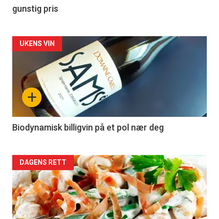
gunstig pris
Forsiden
UKENS VIN
akkurat
nå
+
-
4
Biodynamisk billigvin på et pol nær deg
Forsiden
DAGENS RETT
akkurat
nå