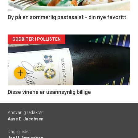
-
5
By på en sommerlig pastasalat - din nye favoritt
Forsiden
GODBITER I POLLISTEN
akkurat
nå
+
-
6
Disse vinene er usannsynlig billige
Footer
Ansvarlig redaktør:
Aase E. Jacobsen
-
Daglig leder:
links
Jan H. Amundsen