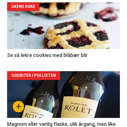
Forsiden
UKENS KAKE
akkurat
nå
-
2
Se så lekre cookies med blåbær blir
Forsiden
GODBITER I POLLISTEN
akkurat
nå
+
-
3
Magnum eller vanlig flaske, ulik årgang, men like