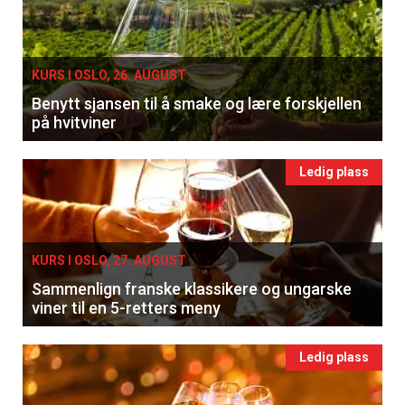
KURS I OSLO, 26. AUGUST
Benytt sjansen til å smake og lære forskjellen
på hvitviner
Ledig plass
KURS I OSLO, 27. AUGUST
Sammenlign franske klassikere og ungarske
viner til en 5-retters meny
Ledig plass