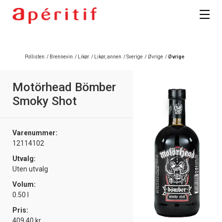
Registrer deg
Pollisten
/
Brennevin
/
Likør
/
Likør, annen
/
Sverige
/
Øvrige
/
Øvrige
Motörhead Bömber
Smoky Shot
Varenummer:
12114102
Utvalg:
Uten utvalg
Volum:
0.50 l
Pris:
409.40 kr