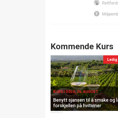
Rettferd
Miljøemb
Events
Kommende Kurs
Ledig
KURS I OSLO, 26. AUGUST
Benytt sjansen til å smake og 
forskjellen på hvitviner