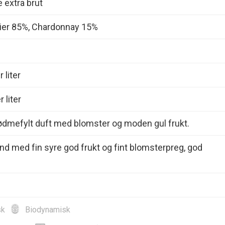
extra brut
ier 85%, Chardonnay 15%
 liter
 liter
ødmefylt duft med blomster og moden gul frukt.
und med fin syre god frukt og fint blomsterpreg, god
sk
Biodynamisk