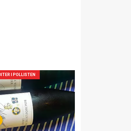
siden
ITER I POLLISTEN
urat