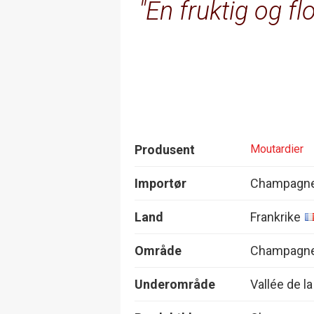
En fruktig og f
Produsent
Moutardier
Importør
Champagne
Land
Frankrike
Område
Champagn
Underområde
Vallée de l