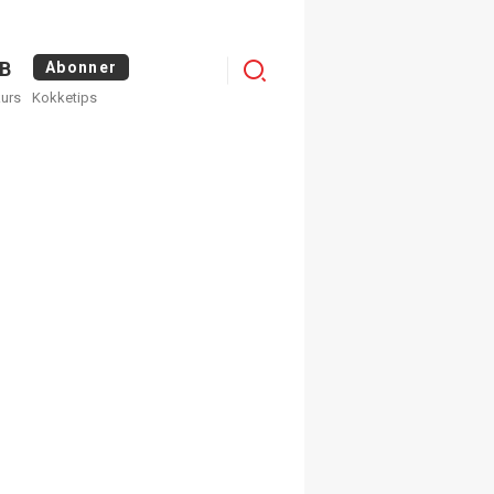
Menu
B
Abonner
kurs
Kokketips
profile