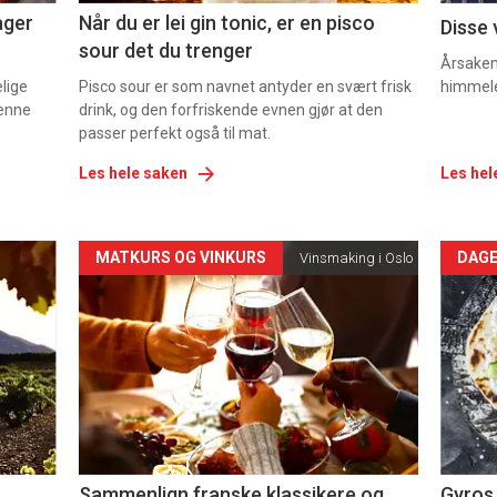
ager
Når du er lei gin tonic, er en pisco
Disse 
sour det du trenger
Årsaken 
elige
Pisco sour er som navnet antyder en svært frisk
himmel
denne
drink, og den forfriskende evnen gjør at den
passer perfekt også til mat.
Les hele saken
Les hel
Forsiden
For
MATKURS OG VINKURS
DAGE
Vinsmaking i Oslo
akkurat
akk
nå
nå
-
-
5
6
Sammenlign franske klassikere og
Gyros 