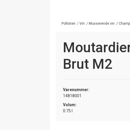
Pollisten
/
Vin
/
Musserende vin
/
Champa
Moutardier
Brut M2
Varenummer:
14818001
Volum:
0.75 l