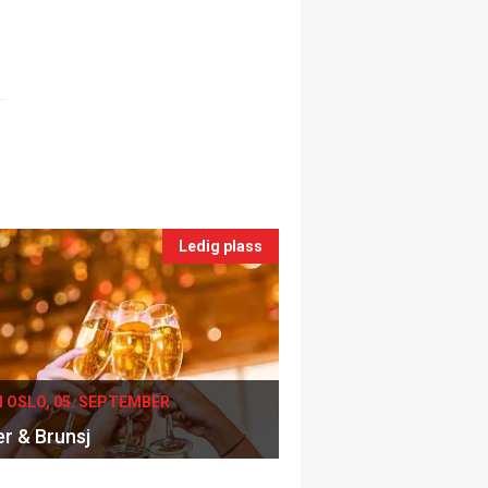
Ledig plass
I OSLO, 05. SEPTEMBER
er & Brunsj