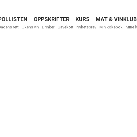
POLLISTEN
OPPSKRIFTER
KURS
MAT & VINKLUB
Menu
Dagens rett
Ukens vin
Drinker
Gavekort
Nyhetsbrev
Min kokebok
Mine 