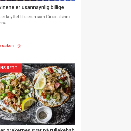
vinene er usannsynlig billige
er knyttet til eieren som får sin «lønn i
en».
e saken
siden
NS RETT
urat
er grekernes svar på rullekebab