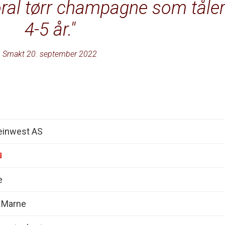
loral tørr champagne som tåle
4-5 år.
Smakt 20. september 2022
inwest AS
e
a Marne