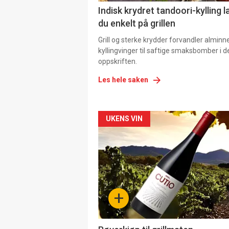
Indisk krydret tandoori-kylling l
du enkelt på grillen
Grill og sterke krydder forvandler alminn
kyllingvinger til saftige smaksbomber i 
oppskriften.
Les hele saken
Forsiden
UKENS VIN
akkurat
nå
-
+
4