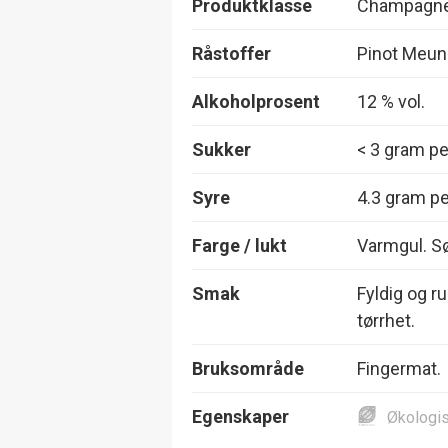
Produktklasse
Champagne 
Råstoffer
Pinot Meun
Alkoholprosent
12 % vol.
Sukker
< 3 gram per
Syre
4.3 gram per
Farge / lukt
Varmgul. S
Smak
Fyldig og r
tørrhet.
Bruksområde
Fingermat.
Egenskaper
Økologi