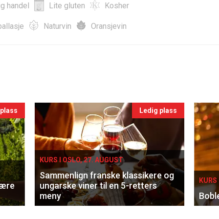
ig handel
Lite gluten
Kosher
allasje
Naturvin
Oransjevin
 plass
Ledig plass
KURS I OSLO, 27. AUGUST
Sammenlign franske klassikere og
KURS 
lære
ungarske viner til en 5-retters
meny
Bobl