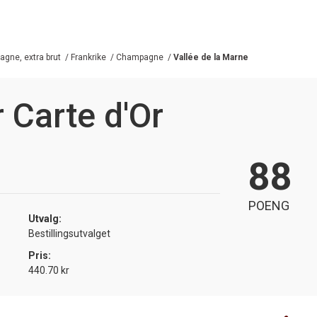
gne, extra brut
/
Frankrike
/
Champagne
/
Vallée de la Marne
 Carte d'Or
88
POENG
Utvalg:
Bestillingsutvalget
Pris:
440.70 kr