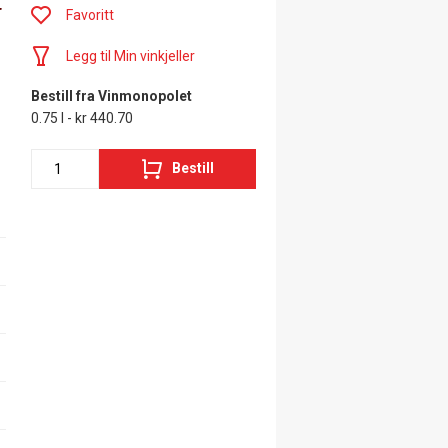
r
Favoritt
Legg til Min vinkjeller
Bestill fra Vinmonopolet
0.75 l - kr 440.70
Bestill