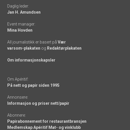
Daglig leder:
links
Jan H. Amundsen
Event manager:
Mina Hovden
All journalistikk er basert på
Vær
varsom-plakaten
og
Redaktørplakaten
Om informasjonskapsler
Om Apéritif:
På nett og papir siden 1995
Annonsere:
Informasjon og priser nett/papir
Abonnere:
Papirabonnement for restaurantbransjen
Medlemskap Apéritif Mat- og vinklubb