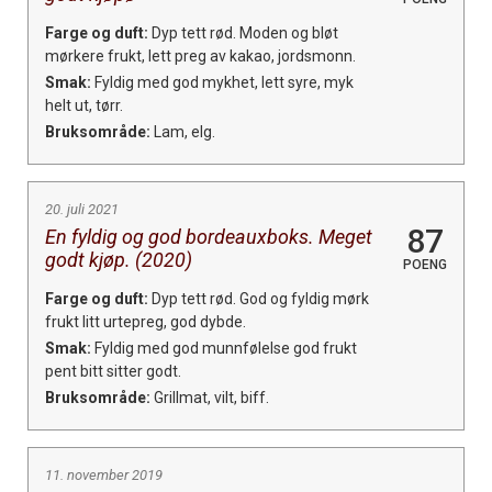
Farge og duft:
Dyp tett rød. Moden og bløt
mørkere frukt, lett preg av kakao, jordsmonn.
Smak:
Fyldig med god mykhet, lett syre, myk
helt ut, tørr.
Bruksområde:
Lam, elg.
20. juli 2021
87
En fyldig og god bordeauxboks. Meget
godt kjøp. (2020)
POENG
Farge og duft:
Dyp tett rød. God og fyldig mørk
frukt litt urtepreg, god dybde.
Smak:
Fyldig med god munnfølelse god frukt
pent bitt sitter godt.
Bruksområde:
Grillmat, vilt, biff.
11. november 2019