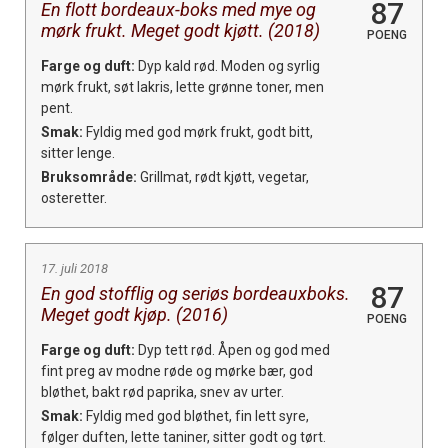
87
En flott bordeaux-boks med mye og
mørk frukt. Meget godt kjøtt. (2018)
POENG
Farge og duft:
Dyp kald rød. Moden og syrlig
mørk frukt, søt lakris, lette grønne toner, men
pent.
Smak:
Fyldig med god mørk frukt, godt bitt,
sitter lenge.
Bruksområde:
Grillmat, rødt kjøtt, vegetar,
osteretter.
17. juli 2018
87
En god stofflig og seriøs bordeauxboks.
Meget godt kjøp. (2016)
POENG
Farge og duft:
Dyp tett rød. Åpen og god med
fint preg av modne røde og mørke bær, god
bløthet, bakt rød paprika, snev av urter.
Smak:
Fyldig med god bløthet, fin lett syre,
følger duften, lette taniner, sitter godt og tørt.