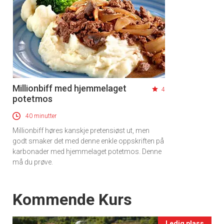
Millionbiff med hjemmelaget
4
potetmos
40 minutter
Millionbiff høres kanskje pretensiøst ut, men
godt smaker det med denne enkle oppskriften på
karbonader med hjemmelaget potetmos. Denne
må du prøve.
Events
Kommende Kurs
Ledig plass