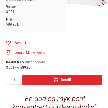
Volum:
3.00 l
Pris:
589.90 kr
Favoritt
Legg til Min vinkjeller
Bestill fra Vinmonopolet
3.00 l - kr 589.90
Bestill
En god og myk pent
konsentrert bordeaux-boks