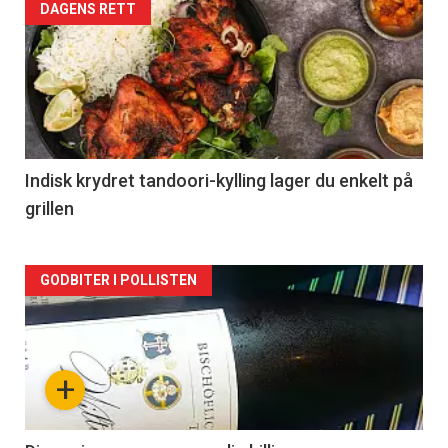
Forsiden
DAGENS RETT
akkurat
nå
-
2
Indisk krydret tandoori-kylling lager du enkelt på
grillen
Forsiden
GODBITER I POLLISTEN
akkurat
nå
+
-