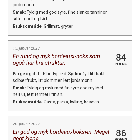
jordsmonn
Smak:
Fyldig med god syre, fine slanke tanniner,
sitter godt og tørt
Bruksområde:
Grillmat, gryter
15. januar 2023
84
En rund og myk bordeaux-boks som
også har bra struktur.
POENG
Farge og duft:
Klar dyp rød. Sødmefylt litt bakt
solbærfrukt, litt plommer, lett jordsmonn
Smak:
Fyldig og myk med fin syre god mykhet
helt ut, lett tørrhet i finish.
Bruksområde:
Pasta, pizza, kylling, kosevin
20. januar 2022
86
En god og myk bordeauxboksvin. Meget
godt kjøpø
POENG