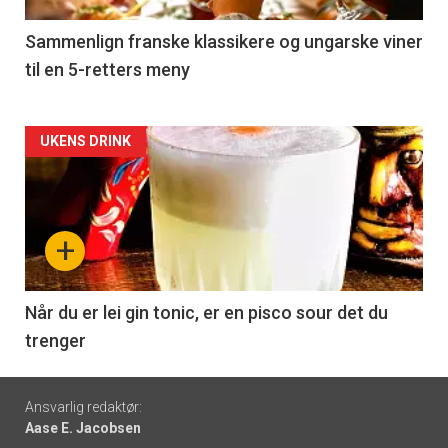
-
5
Sammenlign franske klassikere og ungarske viner
til en 5-retters meny
Forsiden
UKENS DRINK
akkurat
nå
+
-
6
Når du er lei gin tonic, er en pisco sour det du
trenger
Footer
Ansvarlig redaktør:
Aase E. Jacobsen
-