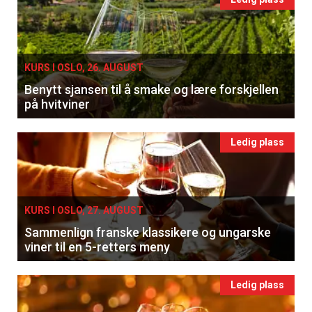
KURS I OSLO, 26. AUGUST
Benytt sjansen til å smake og lære forskjellen
på hvitviner
Ledig plass
KURS I OSLO, 27. AUGUST
Sammenlign franske klassikere og ungarske
viner til en 5-retters meny
Ledig plass