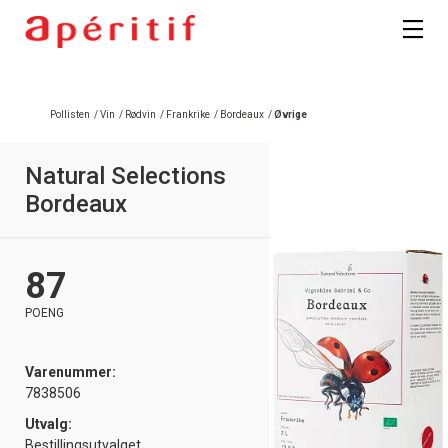
Pollisten
/
Vin
/
Rødvin
/
Frankrike
/
Bordeaux
/
Øvrige
Natural Selections
Bordeaux
87
POENG
Varenummer:
7838506
Utvalg:
Bestillingsutvalget