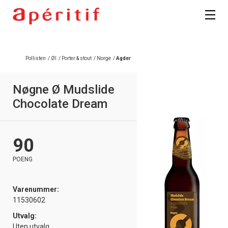
Pollisten
/
Øl
/
Porter & stout
/
Norge
/
Agder
Nøgne Ø Mudslide
Chocolate Dream
90
POENG
Varenummer:
11530602
Utvalg:
Uten utvalg