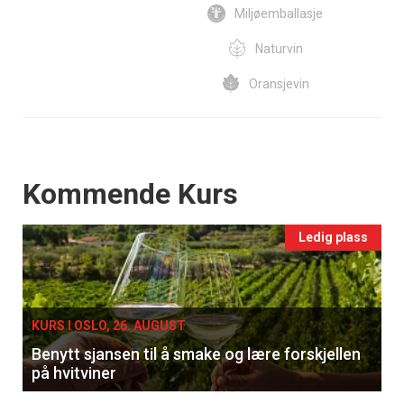
Miljøemballasje
Naturvin
Oransjevin
Events
Kommende Kurs
Ledig plass
KURS I OSLO, 26. AUGUST
Benytt sjansen til å smake og lære forskjellen
på hvitviner