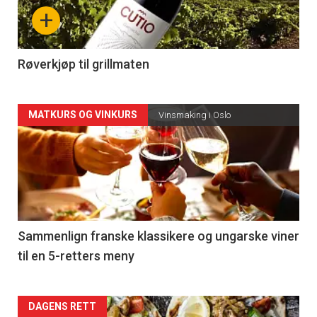
nå
+
-
4
Røverkjøp til grillmaten
Forsiden
MATKURS OG VINKURS
Vinsmaking i Oslo
akkurat
nå
-
5
Sammenlign franske klassikere og ungarske viner
til en 5-retters meny
Forsiden
DAGENS RETT