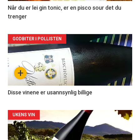
2
Når du er lei gin tonic, er en pisco sour det du
trenger
Forsiden
GODBITER I POLLISTEN
akkurat
nå
+
-
3
Disse vinene er usannsynlig billige
Forsiden
UKENS VIN
akkurat