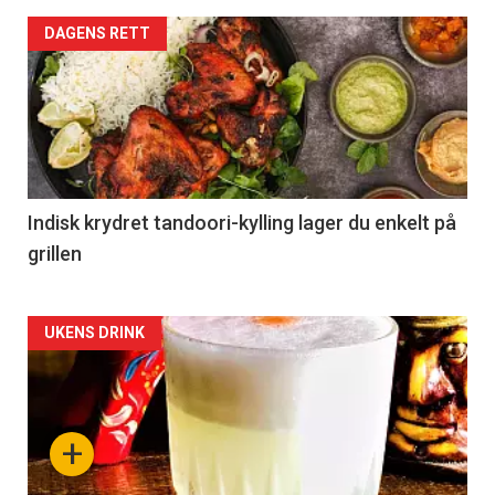
DAGENS RETT
Indisk krydret tandoori-kylling lager du enkelt på
grillen
Forsiden
UKENS DRINK
akkurat
nå
+
-