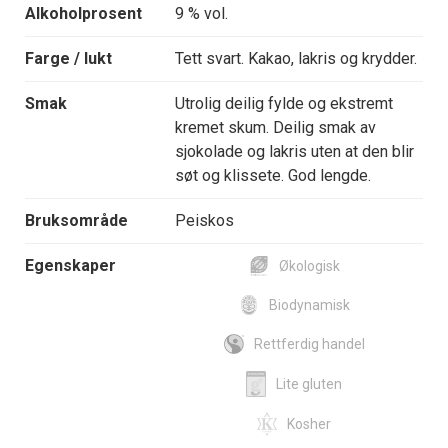
Alkoholprosent
9 % vol.
Farge / lukt
Tett svart. Kakao, lakris og krydder.
Smak
Utrolig deilig fylde og ekstremt
kremet skum. Deilig smak av
sjokolade og lakris uten at den blir
søt og klissete. God lengde.
Bruksområde
Peiskos
Egenskaper
Økologisk
Biodynamisk
Rettferdig handel
Lite gluten
Kosher