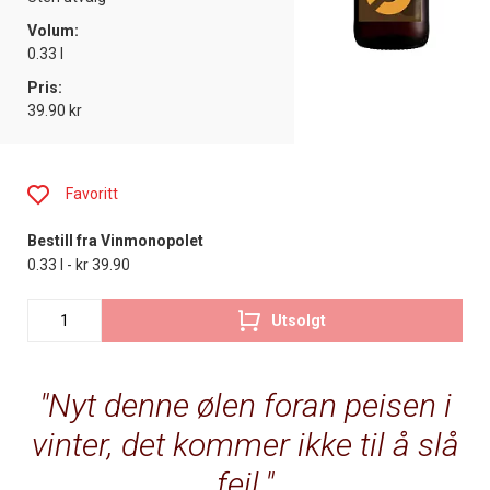
Volum:
0.33 l
Pris:
39.90 kr
Favoritt
Bestill fra Vinmonopolet
0.33 l - kr 39.90
Utsolgt
Nyt denne ølen foran peisen i
vinter, det kommer ikke til å slå
feil.