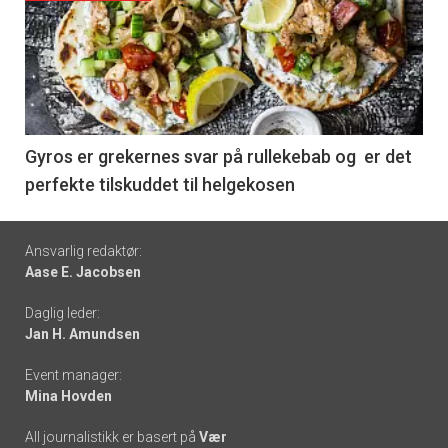
akkurat
nå
-
6
Gyros er grekernes svar på rullekebab og er det
perfekte tilskuddet til helgekosen
Footer
Ansvarlig redaktør:
Aase E. Jacobsen
-
Daglig leder:
links
Jan H. Amundsen
Event manager:
Mina Hovden
All journalistikk er basert på
Vær