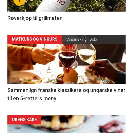
-
4
Røverkjøp til grillmaten
Forsiden
MATKURS OG VINKURS
Vinsmaking i Oslo
akkurat
nå
-
5
Sammenlign franske klassikere og ungarske viner
til en 5-retters meny
Forsiden
UKENS KAKE