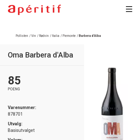
Pollisten
/
Vin
/
Rødvin
/
Italia
/
Piemonte
/
Barbera d'Alba
Oma Barbera d'Alba
85
POENG
Varenummer:
878701
Utvalg:
Basisutvalget