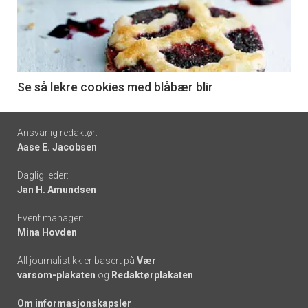
akkurat
nå
-
6
Se så lekre cookies med blåbær blir
Footer
Ansvarlig redaktør:
Aase E. Jacobsen
-
Daglig leder:
links
Jan H. Amundsen
Event manager:
Mina Hovden
All journalistikk er basert på
Vær
varsom-plakaten
og
Redaktørplakaten
Om informasjonskapsler