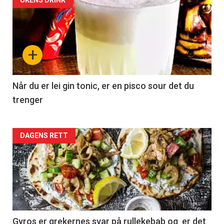
+
Når du er lei gin tonic, er en pisco sour det du
trenger
Forsiden
DAGENS RETT
akkurat
nå
-
2
Gyros er grekernes svar på rullekebab og er det