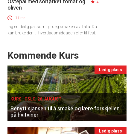
Ostepai med soltørket tomat og
4
oliven
1 time
lag en deilig pai som gir deg smaken av Italia. Du
kan bruke den til hverdagsmiddagen eller til fest.
Events
Kommende Kurs
Ledig plass
KURS I OSLO, 26. AUGUST
Benytt sjansen til å smake og lære forskjellen
på hvitviner
Ledig plass