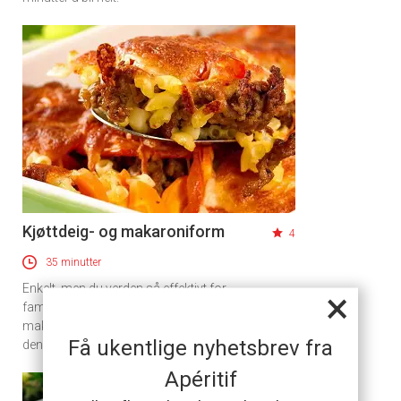
Kjøttdeig- og makaroniform
4
35 minutter
Enkelt, men du verden så effektivt for
×
familiefreden. Gratinert kjøttdeig- og
makaroniform er en oppskrift som holder det
Få ukentlige nyhetsbrev fra
den lover.
Apéritif