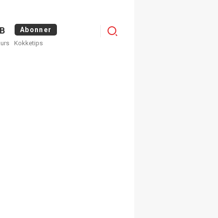
Menu
B
Abonner
kurs
Kokketips
profile
egistrer deg