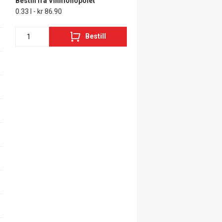
Bestill fra Vinmonopolet
0.33 l - kr 86.90
Bestill