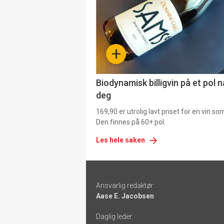
nå
-
+
4
Biodynamisk billigvin på et pol 
deg
169,90 er utrolig lavt priset for en vin s
Den finnes på 60+ pol.
Les hele saken
Footer
Ansvarlig redaktør:
-
Aase E. Jacobsen
links
Daglig leder: