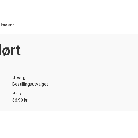
elmeland
ørt
Utvalg:
Bestillingsutvalget
Pris:
86.90 kr