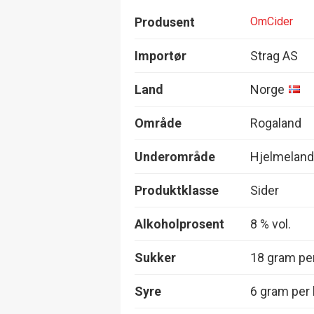
Produsent
OmCider
Importør
Strag AS
Land
Norge
Område
Rogaland
Underområde
Hjelmeland
Produktklasse
Sider
Alkoholprosent
8 % vol.
Sukker
18 gram per
Syre
6 gram per l