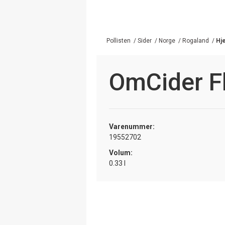
Pollisten
/
Sider
/
Norge
/
Rogaland
/
Hj
OmCider Fl
Varenummer:
19552702
Volum:
0.33 l