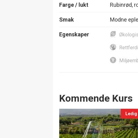
Farge / lukt
Rubinrød, ro
Smak
Modne epler
Egenskaper
Økologi
Rettferd
Miljøemb
Events
Kommende Kurs
Ledig