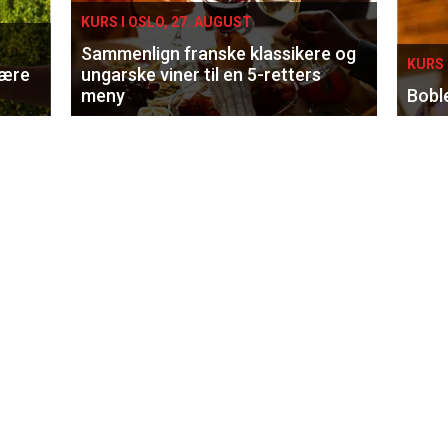
KURS I OSLO, 27. AUGUST
Sammenlign franske klassikere og
KURS 
lære
ungarske viner til en 5-retters
meny
Bobl