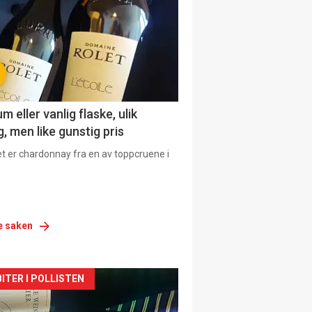
 eller vanlig flaske, ulik
, men like gunstig pris
et er chardonnay fra en av toppcruene i
e saken
siden
ITER I POLLISTEN
urat