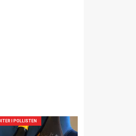
siden
ITER I POLLISTEN
urat