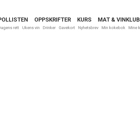
POLLISTEN
OPPSKRIFTER
KURS
MAT & VINKLUB
Menu
Dagens rett
Ukens vin
Drinker
Gavekort
Nyhetsbrev
Min kokebok
Mine 
R