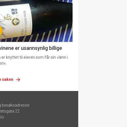
vinene er usannsynlig billige
er knyttet til eieren som får sin «lønn i
en».
e saken
g besøksadresse:
tetsgata 22
lo