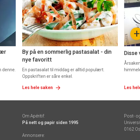
nå
nå
-
-
+
5
6
nær
By på en sommerlig pastasalat - din
Disse 
nye favoritt
Årsaken 
om denne.
En pastasalat til middag er alltid populært.
himmel
Oppskriften er såre enkel.
Les hele saken
Les hel
Om Apéritif:
Post- o
På nett og papir siden 1995
Universi
0162 Os
Annonsere: