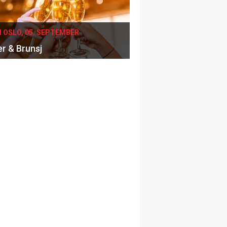
I OSLO, 05. SEPTEMBER
er & Brunsj