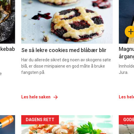
nå
nå
-
-
+
2
3
lekebab
Magnum
Se så lekre cookies med blåbær blir
årgang
Har du allerede sikret deg noen av skogens søte
blå, er disse minipaiene en god måte å bruke
Innhold
fangsten på.
Jura.
e
Les hele saken
Les hel
Forsiden
For
DAGENS RETT
GODB
akkurat
akk