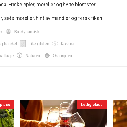
sa. Friske epler, moreller og hvite blomster.
, søte moreller, hint av mandler og fersk fiken.
sk
Biodynamisk
ig handel
Lite gluten
Kosher
allasje
Naturvin
Oransjevin
 plass
Ledig plass