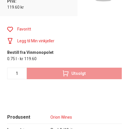
Pris:
119.60 kr
Favoritt
Legg til Min vinkjeller
Bestill fra Vinmonopolet
0.75 l - kr 119.60
Utsolgt
Produsent
Orion Wines