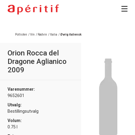
Registrer deg
Pollisten
/
Vin
/
Rødvin
/
Italia
/
Øvrig italiensk
Orion Rocca del
Dragone Aglianico
2009
Varenummer:
9652601
Utvalg:
Bestillingsutvalg
Volum:
0.75 l