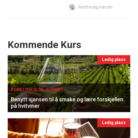
Rettferdig handel
Events
Kommende Kurs
Ledig plass
KURS I OSLO, 26. AUGUST
Benytt sjansen til å smake og lære forskjellen
på hvitviner
Ledig plass