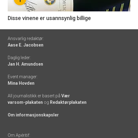
-
6
Disse vinene er usannsynlig billige
Footer
Ansvarlig redaktør:
Aase E. Jacobsen
-
Daglig leder:
links
Jan H. Amundsen
Event manager:
Mina Hovden
All journalistikk er basert på
Vær
varsom-plakaten
og
Redaktørplakaten
Om informasjonskapsler
Om Apéritif: