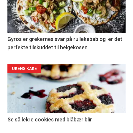
Gyros er grekernes svar på rullekebab og er det
perfekte tilskuddet til helgekosen
Forsiden
UKENS KAKE
akkurat
nå
-
2
Se så lekre cookies med blåbær blir