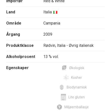
Importør
Red & White
Land
Italia
Område
Campania
Årgang
2009
Produktklasse
Rødvin, Italia - Øvrig italiensk
Alkoholprosent
13 % vol.
Egenskaper
Økologisk
Kosher
Biodynamisk
Lite gluten
Miljøemballasje