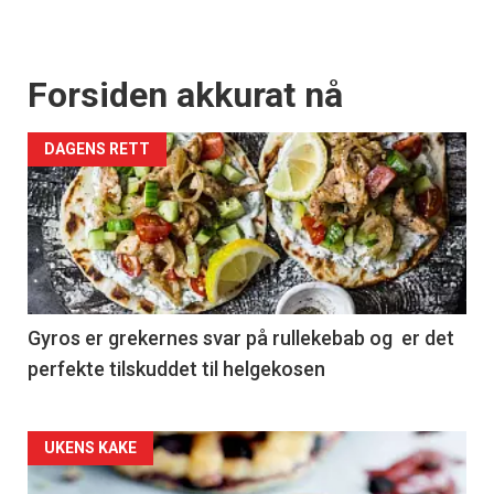
Forsiden akkurat nå
DAGENS RETT
Gyros er grekernes svar på rullekebab og er det
perfekte tilskuddet til helgekosen
Forsiden
UKENS KAKE