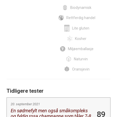
Biodynamisk
Rettferdig handel
Lite gluten
Kosher
Miljøemballasje
Naturvin
Oransjevin
Tidligere tester
20. september 2021
En sødmefylt men også småkompleks
89
og fyldig rosa champagne som tåler 7-8