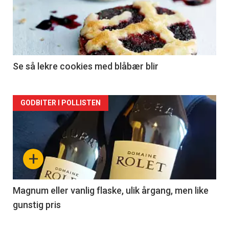
akkurat
nå
-
2
Se så lekre cookies med blåbær blir
Forsiden
GODBITER I POLLISTEN
akkurat
nå
+
-
3
Magnum eller vanlig flaske, ulik årgang, men like
gunstig pris