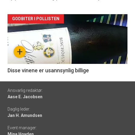
Forsiden
GODBITER I POLLISTEN
akkurat
nå
+
-
6
Disse vinene er usannsynlig billige
Footer
Ansvarlig redaktør:
Aase E. Jacobsen
-
Daglig leder:
links
Jan H. Amundsen
Event manager:
Mina Hovden