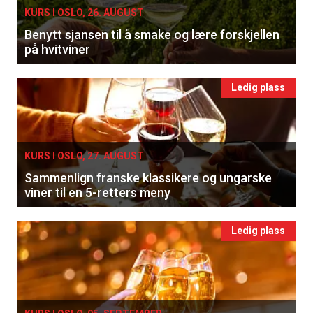
KURS I OSLO, 26. AUGUST
Apéritif
Benytt sjansen til å smake og lære forskjellen
Vi tilbyr flere ukentlige nyhetsbrev. Du
på hvitviner
kan fritt velge hvilke du ønsker å få
tilsendt.
Ledig plass
Registrer deg
KURS I OSLO, 27. AUGUST
Sammenlign franske klassikere og ungarske
viner til en 5-retters meny
Ledig plass