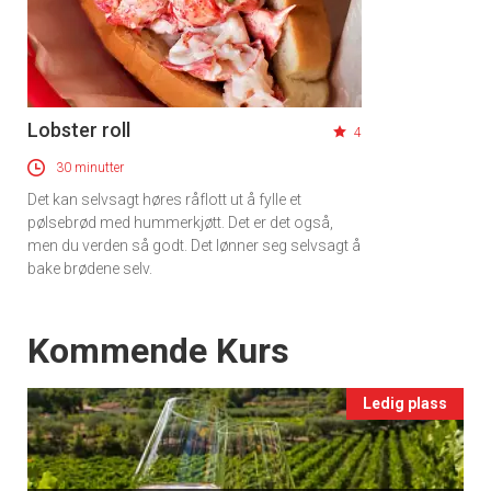
Lobster roll
4
30 minutter
Det kan selvsagt høres råflott ut å fylle et
pølsebrød med hummerkjøtt. Det er det også,
men du verden så godt. Det lønner seg selvsagt å
bake brødene selv.
Events
Kommende Kurs
Ledig plass
×
Få ukentlige nyhetsbrev fra