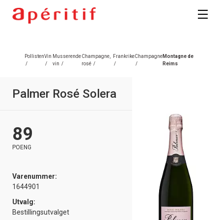
Pollisten
Vin
Musserende
Champagne,
Frankrike
Champagne
Montagne de
/
/
vin
/
rosé
/
/
/
Reims
Palmer Rosé Solera
89
POENG
Varenummer:
1644901
Utvalg:
Bestillingsutvalget