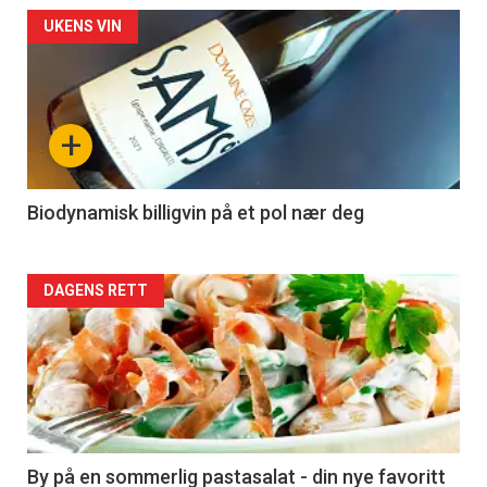
Forsiden
UKENS VIN
akkurat
nå
+
-
4
Biodynamisk billigvin på et pol nær deg
Forsiden
DAGENS RETT
akkurat
nå
-
5
By på en sommerlig pastasalat - din nye favoritt