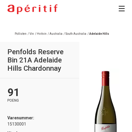
Registrer deg
Pollisten
/
Vin
/
Hvitvin
/
Australia
/
South Australia
/
Adelaide Hills
Penfolds Reserve
Bin 21A Adelaide
Hills Chardonnay
91
POENG
Varenummer:
15130001