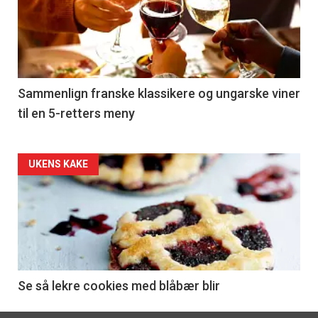
akkurat
nå
-
5
Sammenlign franske klassikere og ungarske viner
til en 5-retters meny
Forsiden
UKENS KAKE
akkurat
nå
-
6
Se så lekre cookies med blåbær blir