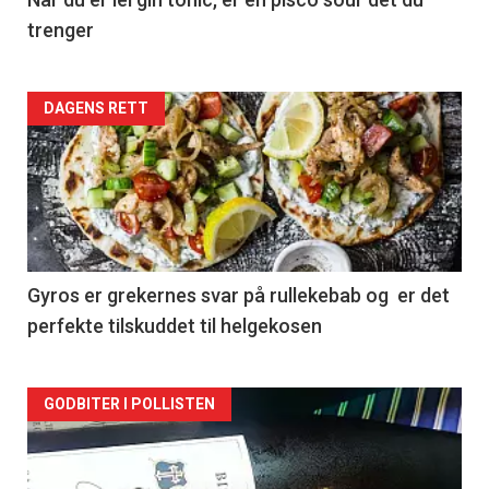
trenger
Forsiden
DAGENS RETT
akkurat
nå
-
2
Gyros er grekernes svar på rullekebab og er det
perfekte tilskuddet til helgekosen
Forsiden
GODBITER I POLLISTEN
akkurat