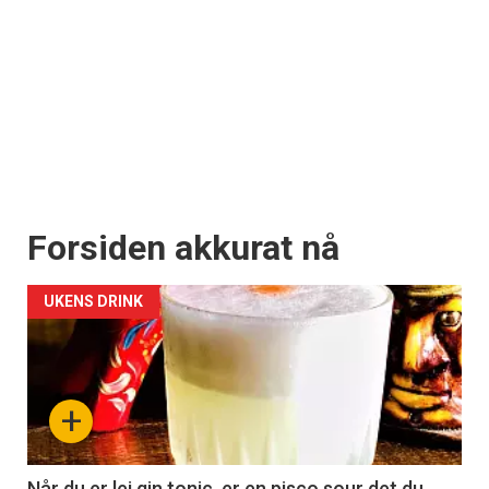
Forsiden akkurat nå
UKENS DRINK
+
Når du er lei gin tonic, er en pisco sour det du