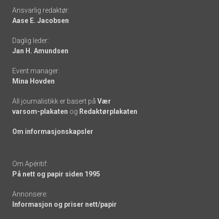
Footer
Ansvarlig redaktør:
Aase E. Jacobsen
-
Daglig leder:
links
Jan H. Amundsen
Event manager:
Mina Hovden
All journalistikk er basert på
Vær
varsom-plakaten
og
Redaktørplakaten
Om informasjonskapsler
Om Apéritif:
På nett og papir siden 1995
Annonsere:
Informasjon og priser nett/papir