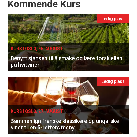
Events
Kommende Kurs
Ledig plass
KURS I OSLO, 26. AUGUST
Benytt sjansen til å smake og lære forskjellen
på hvitviner
Ledig plass
KURS I OSLO, 27. AUGUST
Sammenlign franske klassikere og ungarske
viner til en 5-retters meny