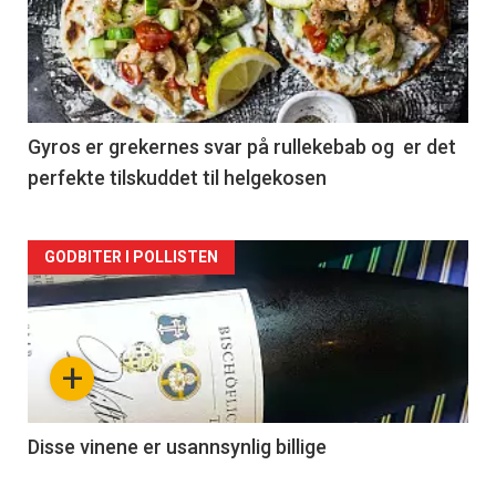
akkurat
nå
-
2
Gyros er grekernes svar på rullekebab og er det
perfekte tilskuddet til helgekosen
Forsiden
GODBITER I POLLISTEN
akkurat
nå
+
-
3
Disse vinene er usannsynlig billige