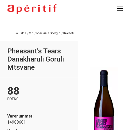
Pollisten
/
Vin
/
Rosevin
/
Georgia
/
Kakheti
Pheasant's Tears
Danakharuli Goruli
Mtsvane
88
POENG
Varenummer:
14988601