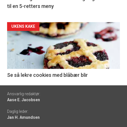
til en 5-retters meny
Forsiden
UKENS KAKE
akkurat
nå
-
6
Se så lekre cookies med blåbær blir
Footer
Ansvarlig redaktør:
Aase E. Jacobsen
-
Daglig leder:
links
Jan H. Amundsen