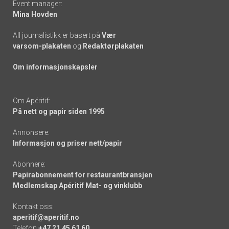
Event manager:
Mina Hovden
All journalistikk er basert på
Vær
varsom-plakaten
og
Redaktørplakaten
Om informasjonskapsler
Om Apéritif:
På nett og papir siden 1995
Annonsere:
Informasjon og priser nett/papir
Abonnere:
Papirabonnement for restaurantbransjen
Medlemskap Apéritif Mat- og vinklubb
Kontakt oss:
aperitif@aperitif.no
Telefon
+47 21 45 61 60