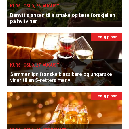
KURS I OSLO, 26. AUGUST
Benytt sjansen til å smake og lære forskjellen
på hvitviner
Ledig plass
KURS I OSLO, 27. AUGUST
Sammenlign franske klassikere og ungarske
viner til en 5-retters meny
Ledig plass