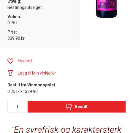
Utvalg:
Bestillingsutvalget
Volum:
0.75 l
Pris:
339.90 kr
Favoritt
Legg til Min vinkjeller
Bestill fra Vinmonopolet
0.75 l - kr 339.90
Bestill
En syrefrisk og karaktersterk