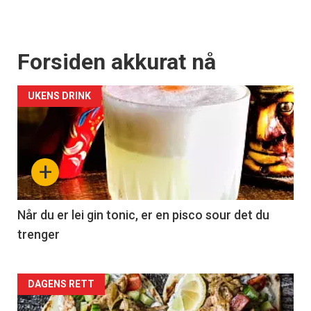
Forsiden akkurat nå
UKENS DRINK
+
Når du er lei gin tonic, er en pisco sour det du
trenger
Forsiden
DAGENS RETT