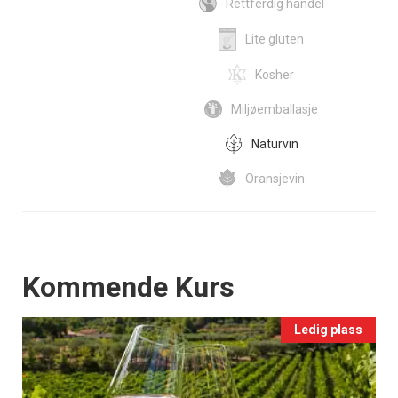
Rettferdig handel
Lite gluten
Kosher
Miljøemballasje
Naturvin
Oransjevin
Events
Kommende Kurs
Ledig plass