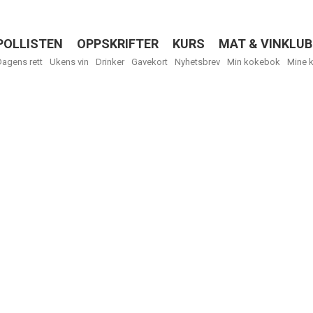
POLLISTEN
OPPSKRIFTER
KURS
MAT & VINKLUB
Menu
Dagens rett
Ukens vin
Drinker
Gavekort
Nyhetsbrev
Min kokebok
Mine 