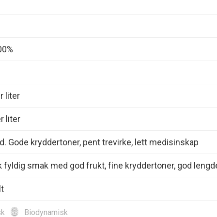
00%
 liter
 liter
d. Gode kryddertoner, pent trevirke, lett medisinskap
 fyldig smak med god frukt, fine kryddertoner, god lengd
lt
sk
Biodynamisk