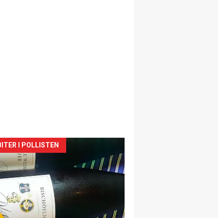
siden
ITER I POLLISTEN
urat