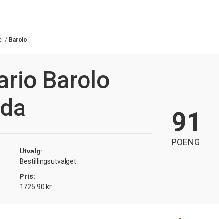
e
/
Barolo
rio Barolo
nda
91
POENG
Utvalg:
Bestillingsutvalget
Pris:
1725.90 kr