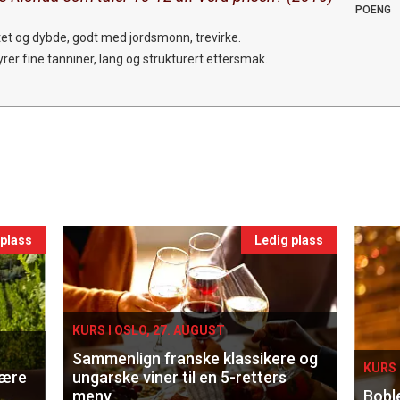
POENG
tet og dybde, godt med jordsmonn, trevirke.
rer fine tanniner, lang og strukturert ettersmak.
 plass
Ledig plass
KURS I OSLO, 27. AUGUST
Sammenlign franske klassikere og
KURS 
lære
ungarske viner til en 5-retters
meny
Bobl