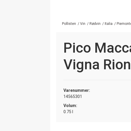
Pollisten
/
Vin
/
Rødvin
/
Italia
/
Piemont
Pico Macca
Vigna Rio
Varenummer:
14565301
Volum:
0.75 l