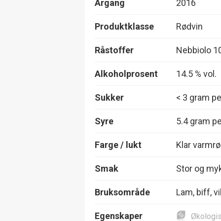
Årgang
2016
Produktklasse
Rødvin
Råstoffer
Nebbiolo 1
Alkoholprosent
14.5 % vol.
Sukker
< 3 gram per
Syre
5.4 gram per
Farge / lukt
Klar varmrø
Smak
Stor og myk
Bruksområde
Lam, biff, vi
Egenskaper
Økologi