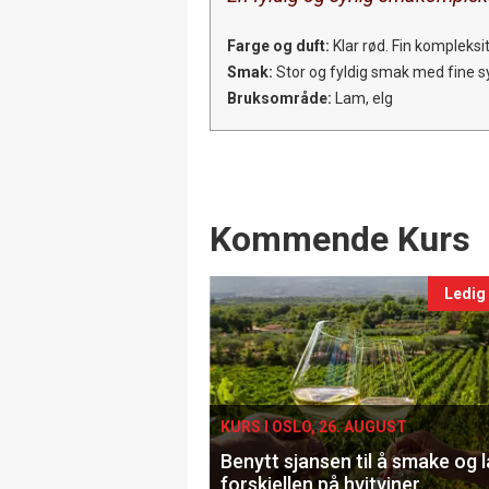
Farge og duft:
Klar rød. Fin kompleksi
Smak:
Stor og fyldig smak med fine sy
Bruksområde:
Lam, elg
Events
Kommende Kurs
Ledig
KURS I OSLO, 26. AUGUST
Benytt sjansen til å smake og 
forskjellen på hvitviner