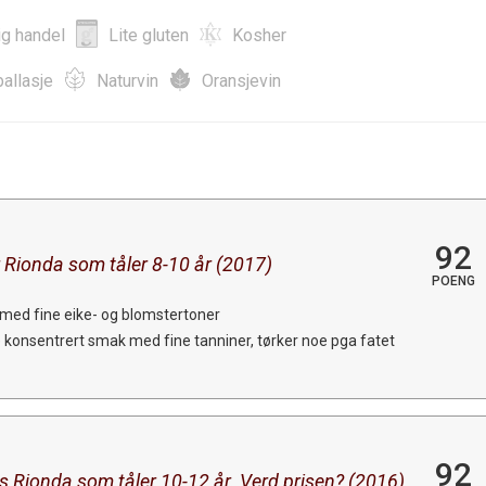
ig handel
Lite gluten
Kosher
allasje
Naturvin
Oransjevin
92
rr Rionda som tåler 8-10 år (2017)
POENG
 med fine eike- og blomstertoner
konsentrert smak med fine tanniner, tørker noe pga fatet
92
s Rionda som tåler 10-12 år. Verd prisen? (2016)