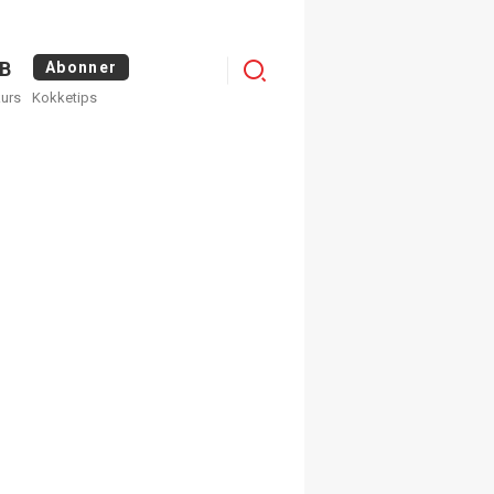
Menu
B
Abonner
kurs
Kokketips
profile