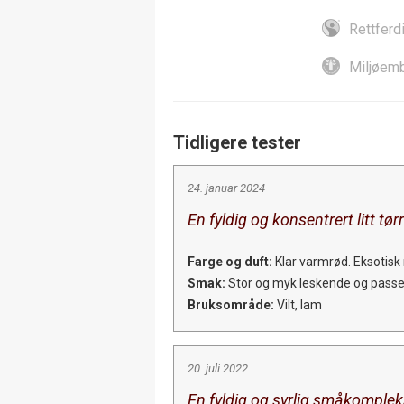
Rettferd
Miljøemb
Tidligere tester
24. januar 2024
En fyldig og konsentrert litt tø
Farge og duft:
Klar varmrød. Eksotisk
Smak:
Stor og myk leskende og passe 
Bruksområde:
Vilt, lam
20. juli 2022
En fyldig og syrlig småkomplek