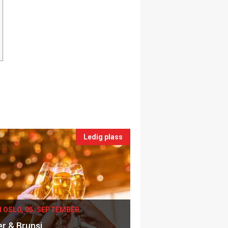
Ledig plass
I OSLO, 05. SEPTEMBER
er & Brunsj