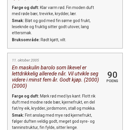
Farge og duft:
Klar varm rød. Fin moden duft
med røde bær, trevirke, krydder, lær.
Smak:
Bløt og god med fin søme god frukt,
leseknde og fruktig sitter godt utover, lang
ettersmak.
Bruksområde:
Rødt kjøtt, vilt.
11. oktober 2005
En maskulin barolo som likevel er
90
lettdrikkelig allerede når. Vil utvikle seg
videre i minst fem år. Godt kjøp. (2000)
POENG
(2000)
Farge og duft:
Mørk rød med lys kant. Flott rik
duft med modne røde bær, kjernefrukt, en del
fat/ny eik, krydder, jordsmonn, stall og mokka.
Smak:
Fint anslag med mye rød kjernefrukt,
følger duften veldig godt, meget god syre- og
tanninstruktur, fin fylde, sitter lenge.