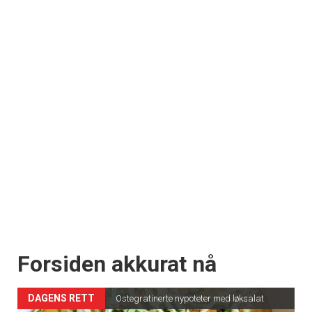
Forsiden akkurat nå
DAGENS RETT
Ostegratinerte nypoteter med løksalat