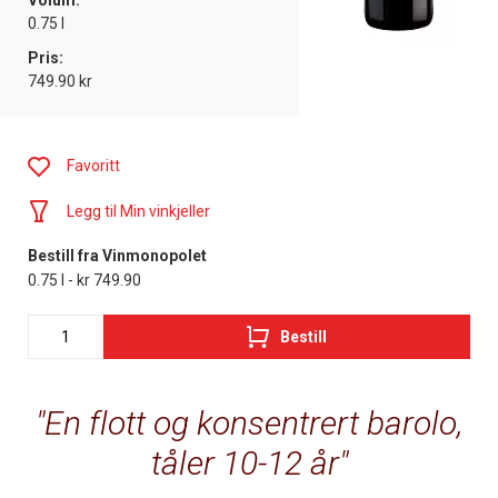
Volum:
0.75 l
Pris:
749.90 kr
Favoritt
Legg til Min vinkjeller
Bestill fra Vinmonopolet
0.75 l - kr 749.90
Bestill
En flott og konsentrert barolo,
tåler 10-12 år