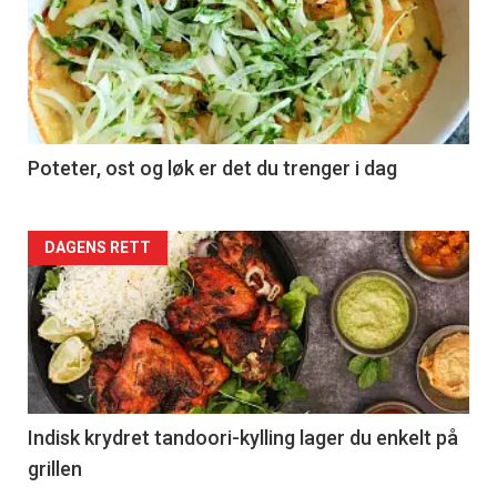
Poteter, ost og løk er det du trenger i dag
Forsiden
DAGENS RETT
akkurat
nå
-
2
Indisk krydret tandoori-kylling lager du enkelt på
grillen