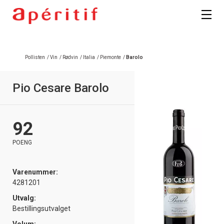
Pollisten
/
Vin
/
Rødvin
/
Italia
/
Piemonte
/
Barolo
Pio Cesare Barolo
92
POENG
Varenummer:
4281201
Utvalg:
Bestillingsutvalget