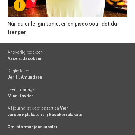
+
-
6
Når du er lei gin tonic, er en pisco sour det du
trenger
Footer
Ansvarlig redaktør:
Aase E. Jacobsen
-
Daglig leder:
links
Jan H. Amundsen
Event manager:
Mina Hovden
All journalistikk er basert på
Vær
varsom-plakaten
og
Redaktørplakaten
Om informasjonskapsler