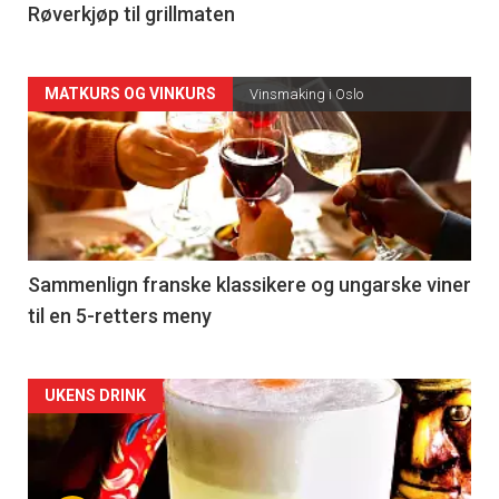
4
Røverkjøp til grillmaten
Forsiden
MATKURS OG VINKURS
Vinsmaking i Oslo
akkurat
nå
-
5
Sammenlign franske klassikere og ungarske viner
til en 5-retters meny
Forsiden
UKENS DRINK
akkurat
nå