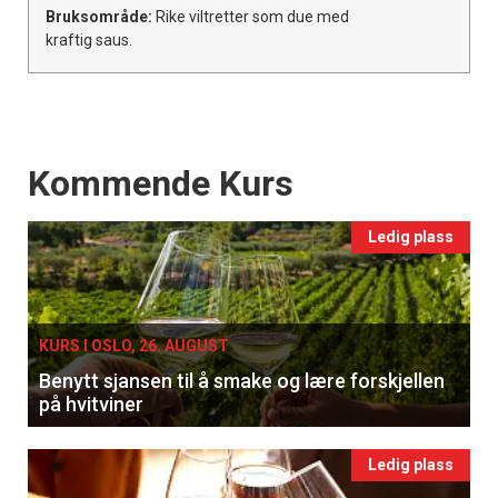
Bruksområde:
Rike viltretter som due med
kraftig saus.
Events
Kommende Kurs
Ledig plass
KURS I OSLO, 26. AUGUST
Benytt sjansen til å smake og lære forskjellen
på hvitviner
Ledig plass