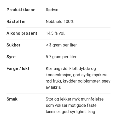
Produktklasse
Rødvin
Råstoffer
Nebbiolo 100%
Alkoholprosent
14.5 % vol.
Sukker
< 3 gram per liter
Syre
5.7 gram per liter
Farge / lukt
Klar ung rød. Flott dybde og
konsentrasjon, god syrlig mørkere
rød frukt, krydder og blomster, snev
av lakris
Smak
Stor og lekker myk munnfølelse
som vokser mot gode faste
tanniner, god syrlighet, lang