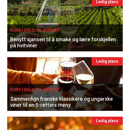
Ledig plass
KURS I OSLO, 26. AUGUST
Benytt sjansen til å smake og lære forskjellen
på hvitviner
Ledig plass
KURS I OSLO, 27. AUGUST
Sammenlign franske klassikere og ungarske
viner til en 5-retters meny
Ledig plass