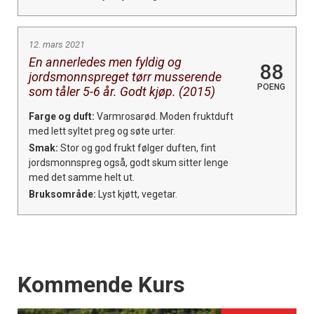
12. mars 2021
En annerledes men fyldig og
88
jordsmonnspreget tørr musserende
POENG
som tåler 5-6 år. Godt kjøp. (2015)
Farge og duft:
Varmrosarød. Moden fruktduft
med lett syltet preg og søte urter.
Smak:
Stor og god frukt følger duften, fint
jordsmonnspreg også, godt skum sitter lenge
med det samme helt ut.
Bruksområde:
Lyst kjøtt, vegetar.
Events
Kommende Kurs