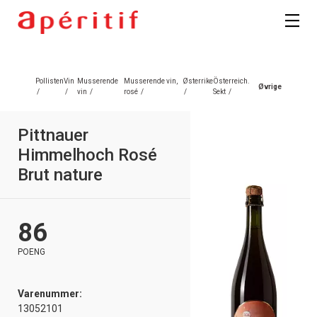
Registrer deg
Pollisten
Vin
Musserende
Musserende vin,
Østerrike
Österreich.
Øvrige
/
/
vin
/
rosé
/
/
Sekt
/
Pittnauer
Himmelhoch Rosé
Brut nature
86
POENG
Varenummer:
13052101