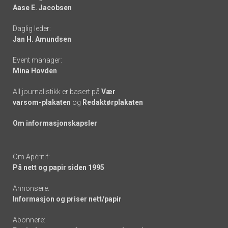
Aase E. Jacobsen
-
Daglig leder:
links
Jan H. Amundsen
Event manager:
Mina Hovden
All journalistikk er basert på
Vær
varsom-plakaten
og
Redaktørplakaten
Om informasjonskapsler
Om Apéritif:
På nett og papir siden 1995
Annonsere:
Informasjon og priser nett/papir
Abonnere: