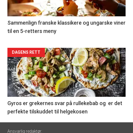
-
5
Sammenlign franske klassikere og ungarske viner
til en 5-retters meny
Forsiden
DAGENS RETT
akkurat
nå
-
6
Gyros er grekernes svar på rullekebab og er det
perfekte tilskuddet til helgekosen
Footer
Ansvarlig redaktør: