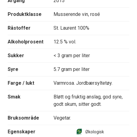
Årgang
2015
Produktklasse
Musserende vin, rosé
Råstoffer
St. Laurent 100%
Alkoholprosent
12.5 % vol.
Sukker
< 3 gram per liter
Syre
5.7 gram per liter
Farge / lukt
Varmrosa. Jordbærsyltetøy.
Smak
Bløtt og fruktig anslag, god syre,
godt skum, sitter godt.
Bruksområde
Vegetar.
Egenskaper
Økologisk