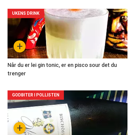
Forsiden
UKENS DRINK
akkurat
nå
+
-
2
Når du er lei gin tonic, er en pisco sour det du
trenger
Forsiden
GODBITER I POLLISTEN
akkurat
nå
+
-