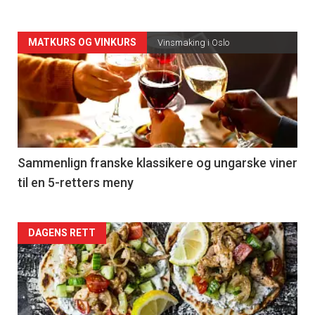
Forsiden
MATKURS OG VINKURS
Vinsmaking i Oslo
akkurat
nå
-
5
Sammenlign franske klassikere og ungarske viner
til en 5-retters meny
Forsiden
DAGENS RETT
akkurat
nå