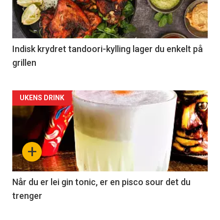
Indisk krydret tandoori-kylling lager du enkelt på
grillen
Forsiden
UKENS DRINK
akkurat
nå
+
-
2
Når du er lei gin tonic, er en pisco sour det du
trenger