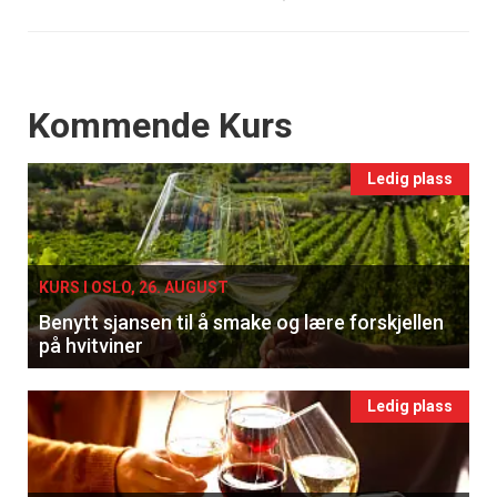
Events
Kommende Kurs
Ledig plass
KURS I OSLO, 26. AUGUST
Benytt sjansen til å smake og lære forskjellen
på hvitviner
Ledig plass