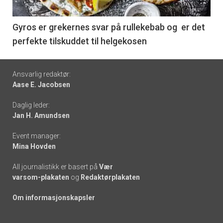
-
6
Gyros er grekernes svar på rullekebab og er det
perfekte tilskuddet til helgekosen
Footer
Ansvarlig redaktør:
Aase E. Jacobsen
-
Daglig leder:
links
Jan H. Amundsen
Event manager:
Mina Hovden
All journalistikk er basert på
Vær
varsom-plakaten
og
Redaktørplakaten
Om informasjonskapsler