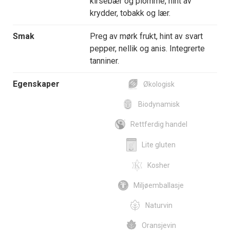
kirsebær og plomme, hint av
krydder, tobakk og lær.
Smak
Preg av mørk frukt, hint av svart
pepper, nellik og anis. Integrerte
tanniner.
Egenskaper
Økologisk
Biodynamisk
Rettferdig handel
Lite gluten
Kosher
Miljøemballasje
Naturvin
Oransjevin