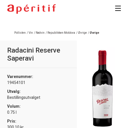
Pollisten
/
Vin
/
Rødvin
/
Republikken Moldova
/
Øvrige
/
Øvrige
Radacini Reserve
Saperavi
Varenummer:
19454101
Utvalg:
Bestillingsutvalget
Volum:
0.75 l
Pris:
300.10 kr