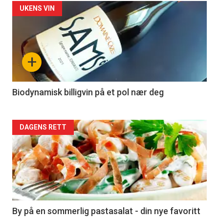
Forsiden
UKENS VIN
akkurat
nå
+
-
4
Biodynamisk billigvin på et pol nær deg
Forsiden
DAGENS RETT
akkurat
nå
-
5
By på en sommerlig pastasalat - din nye favoritt