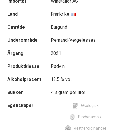
Importør
Winetailor AS
Land
Frankrike
Område
Burgund
Underområde
Pernand-Vergelesses
Årgang
2021
Produktklasse
Rødvin
Alkoholprosent
13.5 % vol.
Sukker
< 3 gram per liter
Egenskaper
Økologisk
Biodynamisk
Rettferdig handel