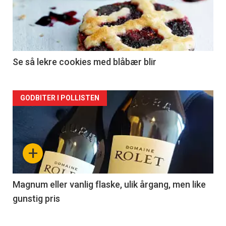
nå
-
2
Se så lekre cookies med blåbær blir
Forsiden
GODBITER I POLLISTEN
akkurat
nå
+
-
3
Magnum eller vanlig flaske, ulik årgang, men like
gunstig pris