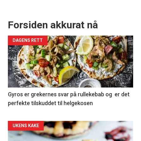
Forsiden akkurat nå
DAGENS RETT
Gyros er grekernes svar på rullekebab og er det
perfekte tilskuddet til helgekosen
Forsiden
UKENS KAKE
akkurat