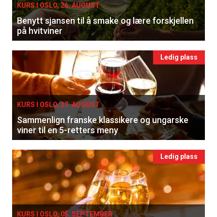
KURS I OSLO, 26. AUGUST
Benytt sjansen til å smake og lære forskjellen
på hvitviner
Ledig plass
KURS I OSLO, 27. AUGUST
Sammenlign franske klassikere og ungarske
viner til en 5-retters meny
Ledig plass
KURS I OSLO, 05. SEPTEMBER