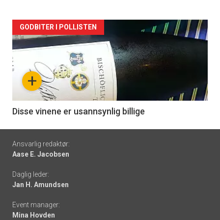
Forsiden
GODBITER I POLLISTEN
akkurat
nå
+
-
6
Disse vinene er usannsynlig billige
Footer
Ansvarlig redaktør:
Aase E. Jacobsen
-
Daglig leder:
links
Jan H. Amundsen
Event manager:
Mina Hovden