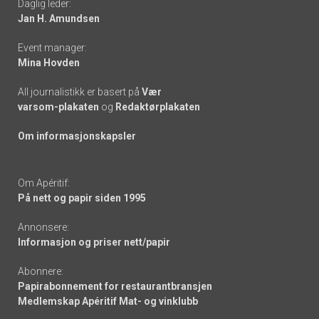
Daglig leder:
links
Jan H. Amundsen
Event manager:
Mina Hovden
All journalistikk er basert på
Vær
varsom-plakaten
og
Redaktørplakaten
Om informasjonskapsler
Om Apéritif:
På nett og papir siden 1995
Annonsere:
Informasjon og priser nett/papir
Abonnere:
Papirabonnement for restaurantbransjen
Medlemskap Apéritif Mat- og vinklubb