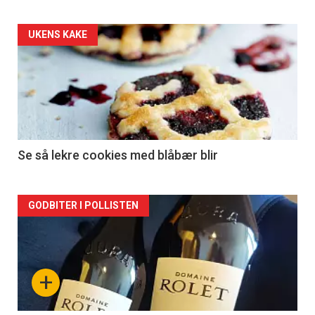
Forsiden
UKENS KAKE
akkurat
nå
-
2
Se så lekre cookies med blåbær blir
Forsiden
GODBITER I POLLISTEN
akkurat
nå
+
-