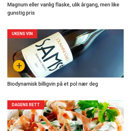
3
Magnum eller vanlig flaske, ulik årgang, men like
gunstig pris
Forsiden
UKENS VIN
akkurat
nå
+
-
4
Biodynamisk billigvin på et pol nær deg
Forsiden
DAGENS RETT
akkurat
nå