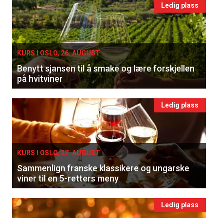
Ledig plass
KURS I OSLO, 26. AUGUST
Benytt sjansen til å smake og lære forskjellen
på hvitviner
Ledig plass
KURS I OSLO, 27. AUGUST
Sammenlign franske klassikere og ungarske
viner til en 5-retters meny
Ledig plass