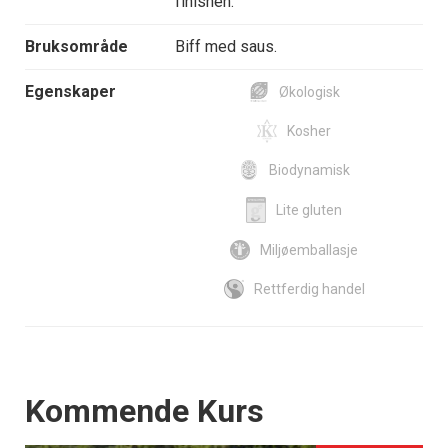
finishen.
Bruksområde
Biff med saus.
Egenskaper
Økologisk
Kosher
Biodynamisk
Lite gluten
Miljøemballasje
Rettferdig handel
Events
Kommende Kurs