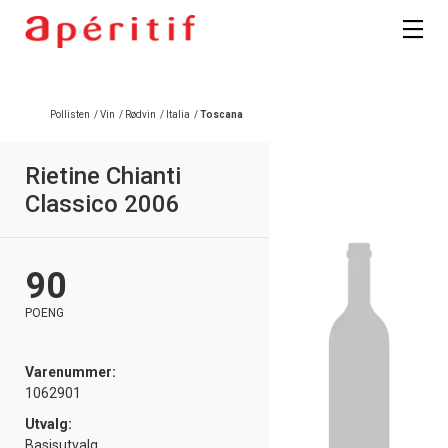
Pollisten
/
Vin
/
Rødvin
/
Italia
/
Toscana
Rietine Chianti
Classico 2006
90
POENG
Varenummer:
1062901
Utvalg:
Basisutvalg