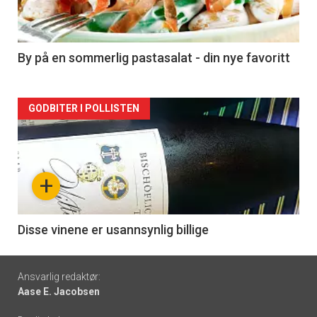
-
5
By på en sommerlig pastasalat - din nye favoritt
Forsiden
GODBITER I POLLISTEN
akkurat
nå
+
-
6
Disse vinene er usannsynlig billige
Footer
Ansvarlig redaktør:
Aase E. Jacobsen
-