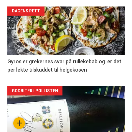
Forsiden
DAGENS RETT
akkurat
nå
-
2
Gyros er grekernes svar på rullekebab og er det
perfekte tilskuddet til helgekosen
Forsiden
GODBITER I POLLISTEN
akkurat
nå
+
-