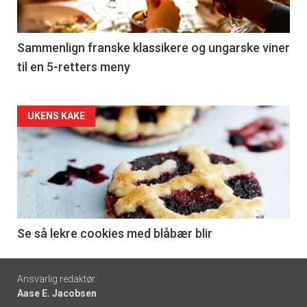
-
5
Sammenlign franske klassikere og ungarske viner
til en 5-retters meny
Forsiden
UKENS KAKE
akkurat
nå
-
6
Se så lekre cookies med blåbær blir
Footer
Ansvarlig redaktør:
Aase E. Jacobsen
-