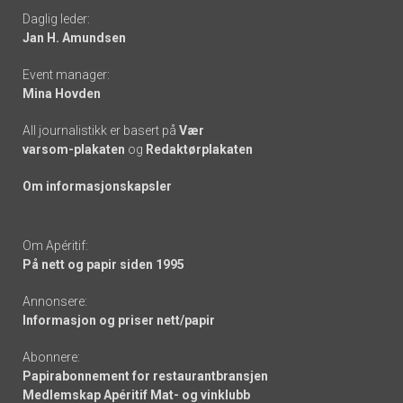
Daglig leder:
links
Jan H. Amundsen
Event manager:
Mina Hovden
All journalistikk er basert på
Vær
varsom-plakaten
og
Redaktørplakaten
Om informasjonskapsler
Om Apéritif:
På nett og papir siden 1995
Annonsere:
Informasjon og priser nett/papir
Abonnere:
Papirabonnement for restaurantbransjen
Medlemskap Apéritif Mat- og vinklubb