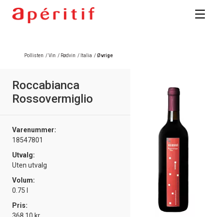
Registrer deg
Pollisten
/
Vin
/
Rødvin
/
Italia
/
Øvrige
Roccabianca
Rossovermiglio
Varenummer:
18547801
Utvalg:
Uten utvalg
Volum:
0.75 l
Pris:
368.10 kr