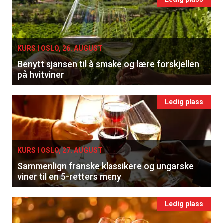
KURS I OSLO, 26. AUGUST
Benytt sjansen til å smake og lære forskjellen
på hvitviner
Ledig plass
KURS I OSLO, 27. AUGUST
Sammenlign franske klassikere og ungarske
viner til en 5-retters meny
Ledig plass