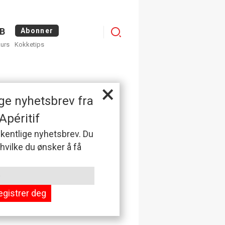
Menu
B
Abonner
kurs
Kokketips
profile
×
ge nyhetsbrev fra
Apéritif
 ukentlige nyhetsbrev. Du
 hvilke du ønsker å få
egistrer deg