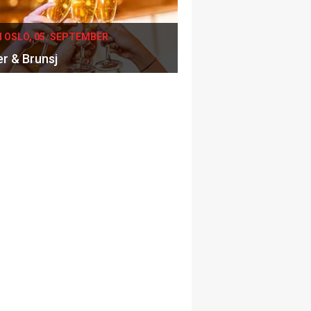
I OSLO, 05. SEPTEMBER
er & Brunsj