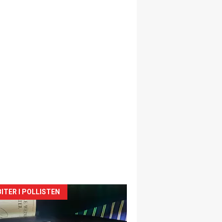
siden
ITER I POLLISTEN
urat