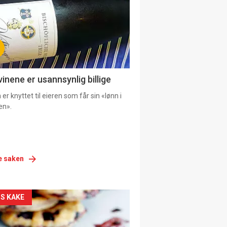
vinene er usannsynlig billige
er knyttet til eieren som får sin «lønn i
en».
e saken
siden
S KAKE
urat