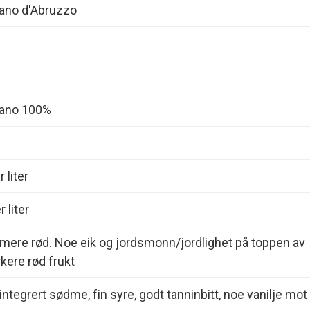
ano d'Abruzzo
iano 100%
 liter
 liter
rmere rød. Noe eik og jordsmonn/jordlighet på toppen av
ere rød frukt
integrert sødme, fin syre, godt tanninbitt, noe vanilje mot