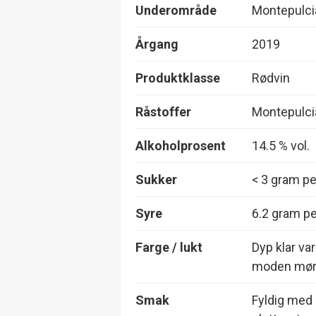
Underområde
Montepulci
Årgang
2019
Produktklasse
Rødvin
Råstoffer
Montepulc
Alkoholprosent
14.5 % vol.
Sukker
< 3 gram per
Syre
6.2 gram per
Farge / lukt
Dyp klar va
moden mørk
Smak
Fyldig med 