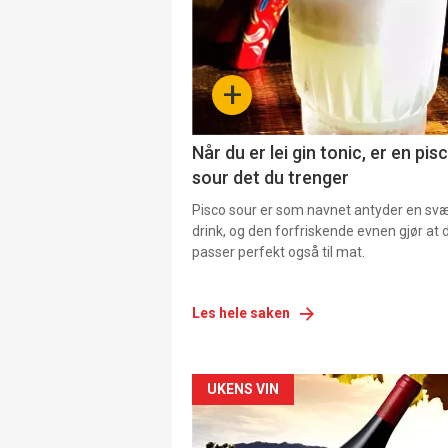
+
Når du er lei gin tonic, er en pis
sour det du trenger
Pisco sour er som navnet antyder en svær
drink, og den forfriskende evnen gjør at 
passer perfekt også til mat.
Les hele saken
Forsiden
UKENS VIN
akkurat