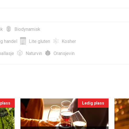
sk
Biodynamisk
ig handel
Lite gluten
Kosher
allasje
Naturvin
Oransjevin
 plass
Ledig plass