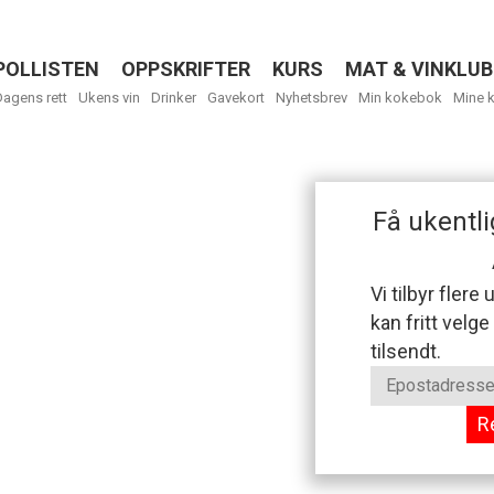
POLLISTEN
OPPSKRIFTER
KURS
MAT & VINKLUB
Menu
Dagens rett
Ukens vin
Drinker
Gavekort
Nyhetsbrev
Min kokebok
Mine 
Få ukentli
Vi tilbyr flere
kan fritt velge
tilsendt.
R