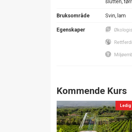
slutten, tørr
Bruksområde
Svin, lam
Egenskaper
Økologi
Rettferd
Miljøemb
Events
Kommende Kurs
Ledig