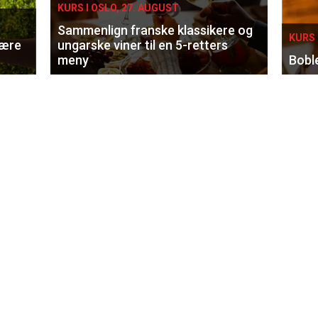
KURS I OSLO, 27. AUGUST
Sammenlign franske klassikere og
KURS 
lære
ungarske viner til en 5-retters
meny
Bobl