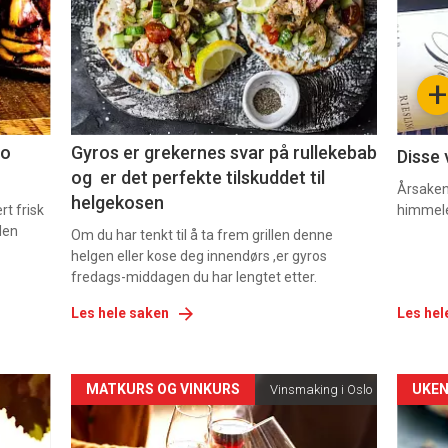
nå
nå
-
-
+
2
3
co
Gyros er grekernes svar på rullekebab
Disse 
og er det perfekte tilskuddet til
Årsaken 
helgekosen
t frisk
himmel
den
Om du har tenkt til å ta frem grillen denne
helgen eller kose deg innendørs ,er gyros
fredags-middagen du har lengtet etter.
Les hele saken
Les hel
Forsiden
For
MATKURS OG VINKURS
UKEN
Vinsmaking i Oslo
akkurat
akk