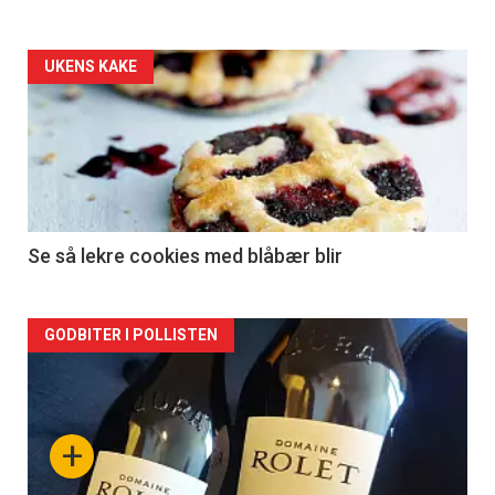
Forsiden
UKENS KAKE
akkurat
nå
-
2
Se så lekre cookies med blåbær blir
Forsiden
GODBITER I POLLISTEN
akkurat
nå
+
-