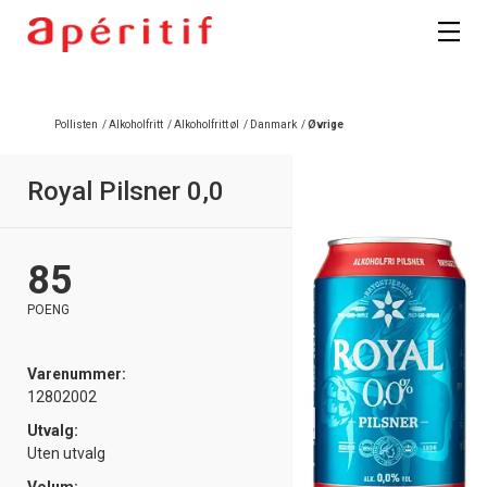
Registrer deg
Pollisten
/
Alkoholfritt
/
Alkoholfritt øl
/
Danmark
/
Øvrige
Royal Pilsner 0,0
85
POENG
Varenummer:
12802002
Utvalg:
Uten utvalg