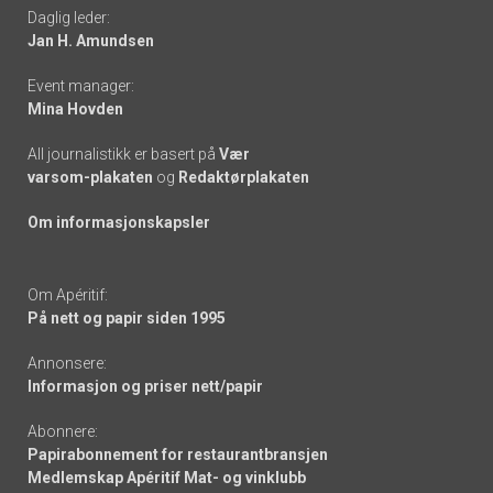
Daglig leder:
links
Jan H. Amundsen
Event manager:
Mina Hovden
All journalistikk er basert på
Vær
varsom-plakaten
og
Redaktørplakaten
Om informasjonskapsler
Om Apéritif:
På nett og papir siden 1995
Annonsere:
Informasjon og priser nett/papir
Abonnere:
Papirabonnement for restaurantbransjen
Medlemskap Apéritif Mat- og vinklubb