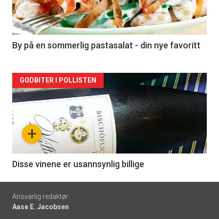
nå
-
5
By på en sommerlig pastasalat - din nye favoritt
Forsiden
GODBITER I POLLISTEN
akkurat
nå
+
-
6
Disse vinene er usannsynlig billige
Footer
Ansvarlig redaktør:
Aase E. Jacobsen
-