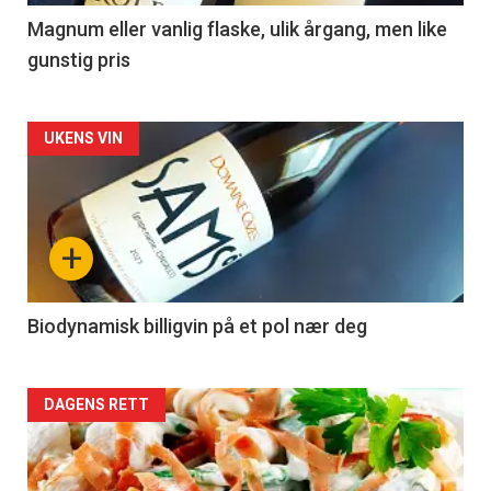
3
Magnum eller vanlig flaske, ulik årgang, men like
gunstig pris
Forsiden
UKENS VIN
akkurat
nå
+
-
4
Biodynamisk billigvin på et pol nær deg
Forsiden
DAGENS RETT
akkurat