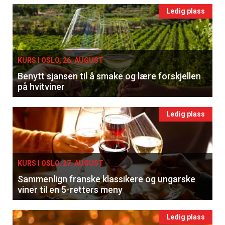
Ledig plass
KURS I OSLO, 26. AUGUST
Benytt sjansen til å smake og lære forskjellen
på hvitviner
Ledig plass
KURS I OSLO, 27. AUGUST
Sammenlign franske klassikere og ungarske
viner til en 5-retters meny
Ledig plass