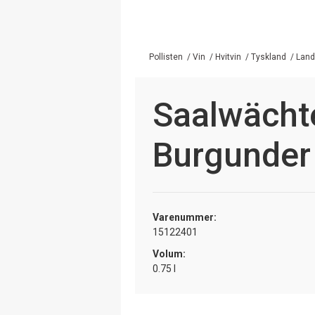
Pollisten
/
Vin
/
Hvitvin
/
Tyskland
/
Land
Saalwächt
Burgunder
Varenummer:
15122401
Volum:
0.75 l