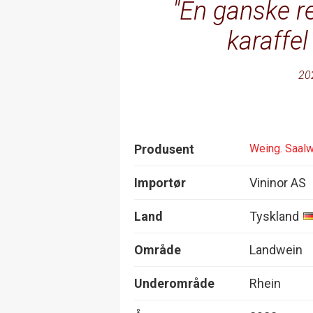
En ganske r
karaffel
20
Produsent
Weing. Saalw
Importør
Vininor AS
Land
Tyskland
Område
Landwein
Underområde
Rhein