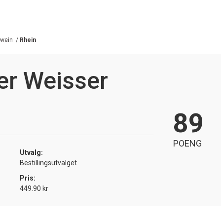
wein
/
Rhein
er Weisser
89
POENG
Utvalg:
Bestillingsutvalget
Pris:
449.90 kr