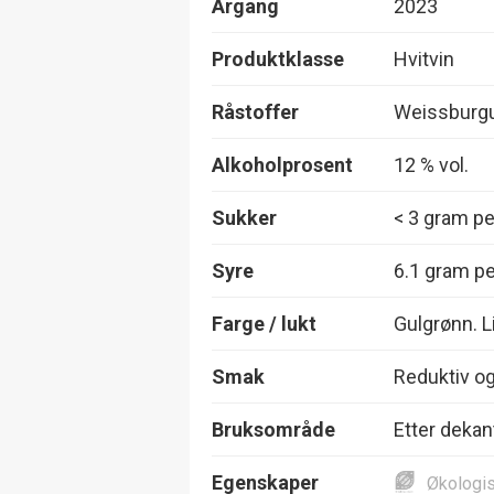
Årgang
2023
Produktklasse
Hvitvin
Råstoffer
Weissburg
Alkoholprosent
12 % vol.
Sukker
< 3 gram per
Syre
6.1 gram per
Farge / lukt
Gulgrønn. Li
Smak
Reduktiv og
Bruksområde
Etter deka
Egenskaper
Økologi