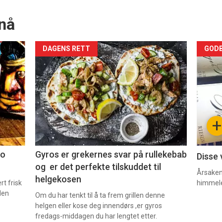
nå
Forsiden
For
DAGENS RETT
GODB
akkurat
akk
nå
nå
-
-
+
2
3
co
Gyros er grekernes svar på rullekebab
Disse 
og er det perfekte tilskuddet til
Årsaken 
helgekosen
t frisk
himmel
den
Om du har tenkt til å ta frem grillen denne
helgen eller kose deg innendørs ,er gyros
fredags-middagen du har lengtet etter.