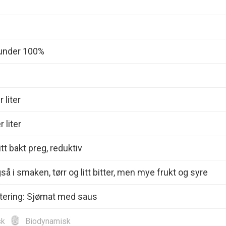
under 100%
 liter
 liter
tt bakt preg, reduktiv
så i smaken, tørr og litt bitter, men mye frukt og syre
ntering: Sjømat med saus
sk
Biodynamisk