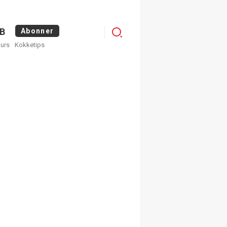
Menu
B
Abonner
kurs
Kokketips
profile
egistrer deg