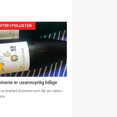
siden
ITER I POLLISTEN
urat
vinene er usannsynlig billige
er knyttet til eieren som får sin «lønn i
en».