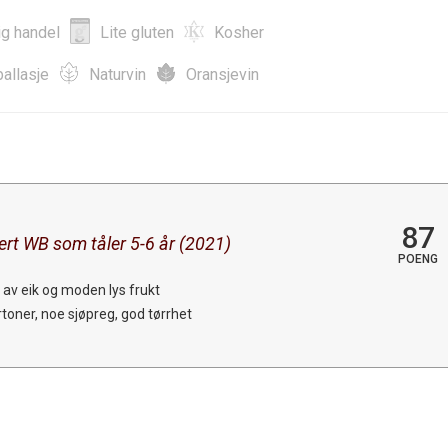
ig handel
Lite gluten
Kosher
allasje
Naturvin
Oransjevin
87
ert WB som tåler 5-6 år (2021)
POENG
n av eik og moden lys frukt
rtoner, noe sjøpreg, god tørrhet