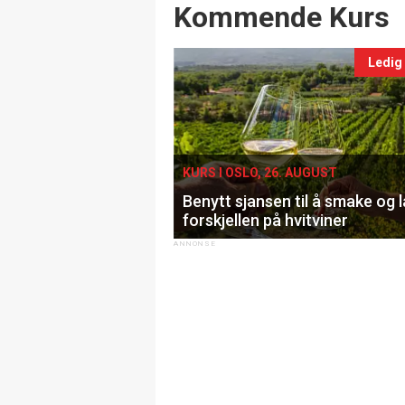
Events
Kommende Kurs
Ledig
KURS I OSLO, 26. AUGUST
Benytt sjansen til å smake og 
forskjellen på hvitviner