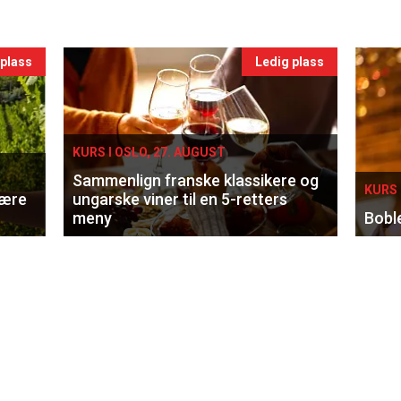
 plass
Ledig plass
KURS I OSLO, 27. AUGUST
Sammenlign franske klassikere og
KURS 
lære
ungarske viner til en 5-retters
meny
Bobl