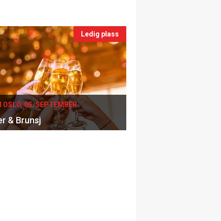
Ledig plass
I OSLO, 05. SEPTEMBER
er & Brunsj