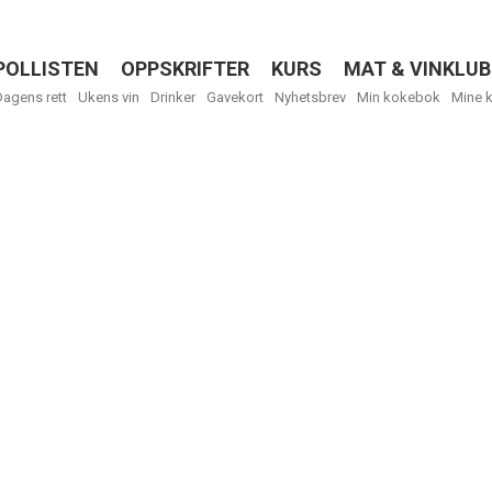
POLLISTEN
OPPSKRIFTER
KURS
MAT & VINKLUB
Menu
Dagens rett
Ukens vin
Drinker
Gavekort
Nyhetsbrev
Min kokebok
Mine 
R