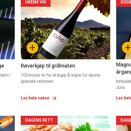
Forsiden
For
UKENS VIN
GODB
akkurat
akk
nå
nå
-
-
+
+
2
3
Magnum
ge
Røverkjøp til grillmaten
årgang
lønn i
150 kroner er for et kupp å regne for denne
spanske rødvinen.
Innhold
Jura.
Les hele saken
Les hel
Forsiden
For
DAGENS RETT
DAGE