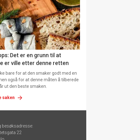
urat
ps: Det er en grunn til at
e er ville etter denne retten
ikke bare for at den smaker godt med en
men også for at denne måten å tilberede
får ut den beste smaken.
e saken
g besøksadresse:
tetsgata 22
lo