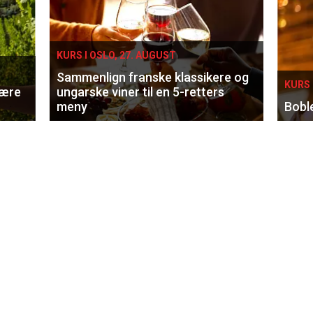
KURS I OSLO, 27. AUGUST
Sammenlign franske klassikere og
KURS 
lære
ungarske viner til en 5-retters
meny
Bobl