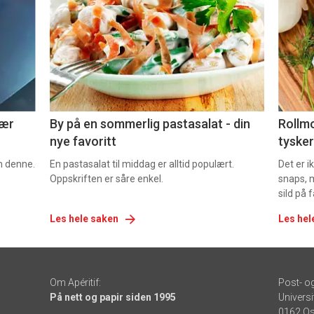
akkurat
akk
nå
nå
-
-
5
6
nær
By på en sommerlig pastasalat - din
Rollmo
nye favoritt
tysker
om denne.
En pastasalat til middag er alltid populært.
Det er 
Oppskriften er såre enkel.
snaps, 
sild på 
Les hele saken
Les hel
Om Apéritif:
Post- o
På nett og papir siden 1995
Universi
0162 Os