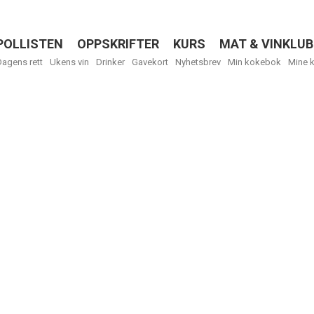
POLLISTEN
OPPSKRIFTER
KURS
MAT & VINKLUB
Menu
Dagens rett
Ukens vin
Drinker
Gavekort
Nyhetsbrev
Min kokebok
Mine 
R