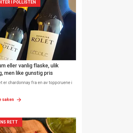
siden
ITER I POLLISTEN
urat
 eller vanlig flaske, ulik
, men like gunstig pris
et er chardonnay fra en av toppcruene i
e saken
siden
NS RETT