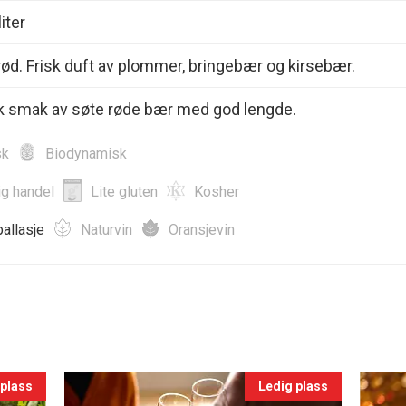
iter
rød. Frisk duft av plommer, bringebær og kirsebær.
sk smak av søte røde bær med god lengde.
sk
Biodynamisk
ig handel
Lite gluten
Kosher
allasje
Naturvin
Oransjevin
 plass
Ledig plass