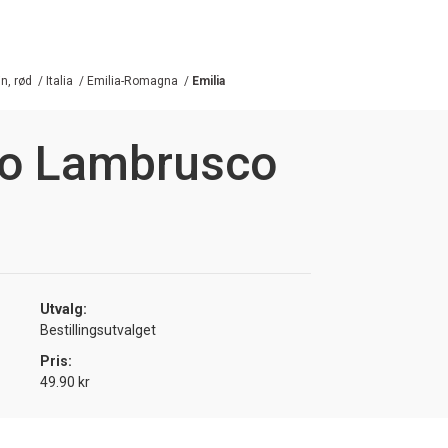
n, rød
/
Italia
/
Emilia-Romagna
/
Emilia
no Lambrusco
Utvalg:
Bestillingsutvalget
Pris:
49.90 kr