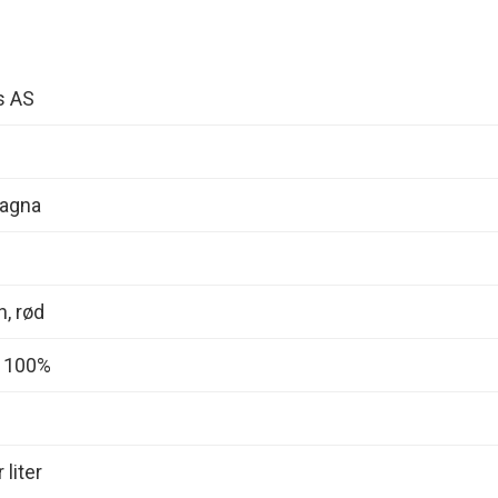
s AS
magna
n, rød
 100%
 liter