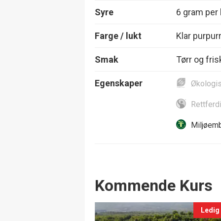
Syre
6 gram per l
Farge / lukt
Klar purpur
Smak
Tørr og fri
Egenskaper
Økologi
Rettferd
Miljøemb
Events
Kommende Kurs
Ledig