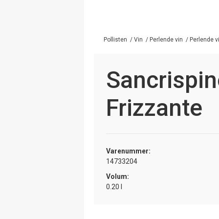
Pollisten
/
Vin
/
Perlende vin
/
Perlende vi
Sancrispi
Frizzante
Varenummer:
14733204
Volum:
0.20 l