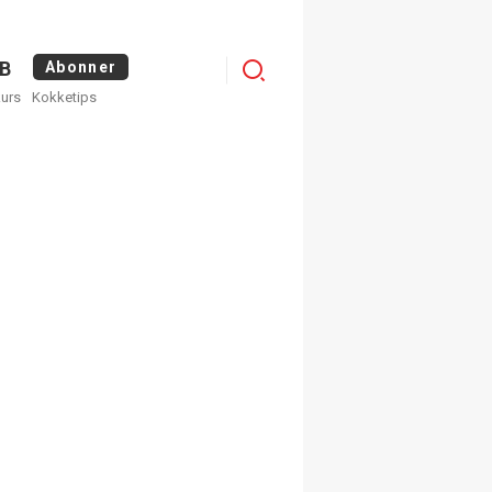
Menu
B
Abonner
kurs
Kokketips
profile
egistrer deg