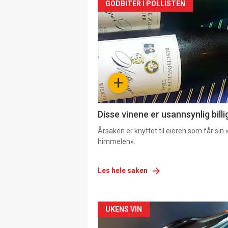
GODBITER I POLLISTEN
+
Disse vinene er usannsynlig billi
Årsaken er knyttet til eieren som får sin «
himmelen».
Les hele saken
Forsiden
UKENS VIN