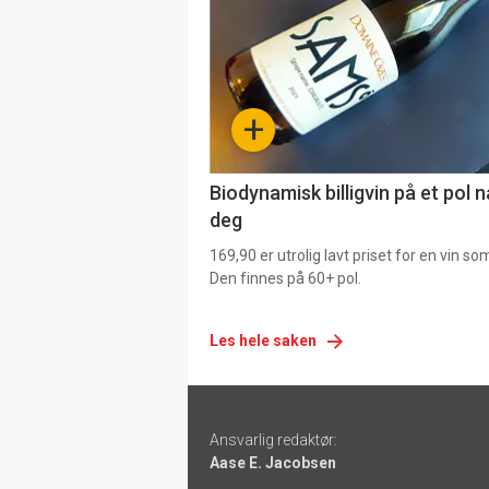
akkurat
nå
-
+
4
Biodynamisk billigvin på et pol 
deg
169,90 er utrolig lavt priset for en vin s
Den finnes på 60+ pol.
Les hele saken
Footer
Ansvarlig redaktør:
-
Aase E. Jacobsen