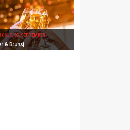
I OSLO, 05. SEPTEMBER
er & Brunsj