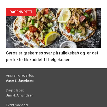
Forsiden
DAGENS RETT
akkurat
nå
-
6
Gyros er grekernes svar på rullekebab og er det
perfekte tilskuddet til helgekosen
Footer
Ansvarlig redaktør:
Aase E. Jacobsen
-
Daglig leder:
links
Jan H. Amundsen
Event manager: