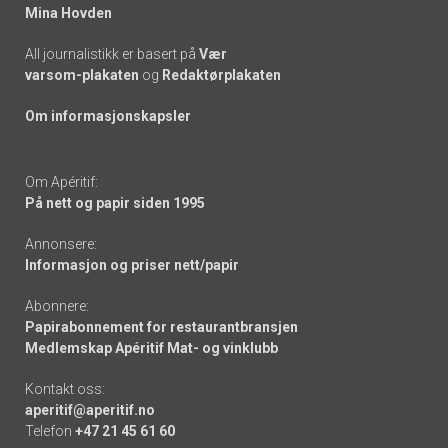
Mina Hovden
All journalistikk er basert på
Vær
varsom-plakaten
og
Redaktørplakaten
Om informasjonskapsler
Om Apéritif:
På nett og papir siden 1995
Annonsere:
Informasjon og priser nett/papir
Abonnere:
Papirabonnement for restaurantbransjen
Medlemskap Apéritif Mat- og vinklubb
Kontakt oss:
aperitif@aperitif.no
Telefon
+47 21 45 61 60