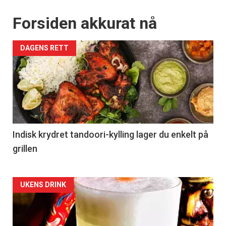
Forsiden akkurat nå
DAGENS RETT
Indisk krydret tandoori-kylling lager du enkelt på
grillen
Forsiden
UKENS DRINK
akkurat