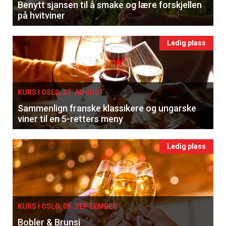
Benytt sjansen til å smake og lære forskjellen
på hvitviner
Ledig plass
KURS I OSLO, 27. AUGUST
Sammenlign franske klassikere og ungarske
viner til en 5-retters meny
Ledig plass
KURS I OSLO, 05. SEPTEMBER
Bobler & Brunsj