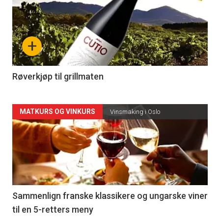
akkurat
nå
+
-
4
Røverkjøp til grillmaten
Forsiden
MATKURS OG VINKURS
Vinsmaking i Oslo
akkurat
nå
-
5
Sammenlign franske klassikere og ungarske viner
til en 5-retters meny