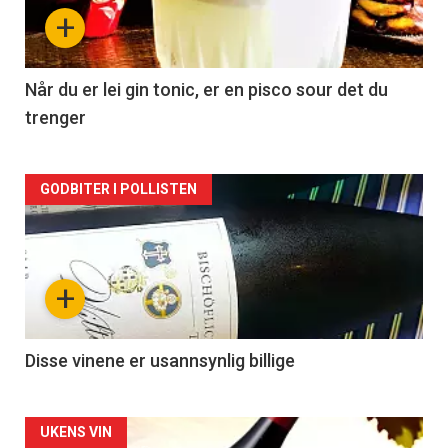
nå
+
-
2
Når du er lei gin tonic, er en pisco sour det du
trenger
Forsiden
GODBITER I POLLISTEN
akkurat
nå
+
-
3
Disse vinene er usannsynlig billige
Forsiden
UKENS VIN