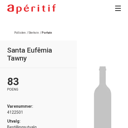
Registrer deg
Pollisten
/
Sterkvin
/
Portvin
Santa Eufêmia
Tawny
83
POENG
Varenummer:
4122501
Utvalg:
Bestillingsutvalg