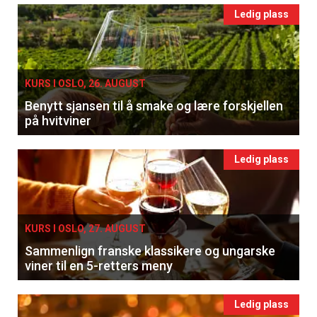
Ledig plass
KURS I OSLO, 26. AUGUST
Benytt sjansen til å smake og lære forskjellen
på hvitviner
Ledig plass
KURS I OSLO, 27. AUGUST
Sammenlign franske klassikere og ungarske
viner til en 5-retters meny
Ledig plass