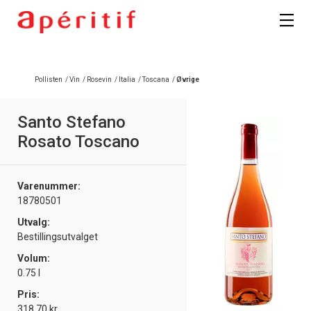
Pollisten
/
Vin
/
Rosevin
/
Italia
/
Toscana
/
Øvrige
Santo Stefano
Rosato Toscano
Varenummer:
18780501
Utvalg:
Bestillingsutvalget
Volum:
0.75 l
Pris:
318.70 kr