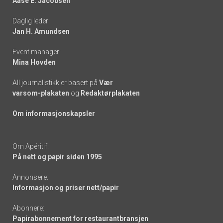
Aase E. Jacobsen
-
Daglig leder:
links
Jan H. Amundsen
Event manager:
Mina Hovden
All journalistikk er basert på
Vær
varsom-plakaten
og
Redaktørplakaten
Om informasjonskapsler
Om Apéritif:
På nett og papir siden 1995
Annonsere:
Informasjon og priser nett/papir
Abonnere:
Papirabonnement for restaurantbransjen