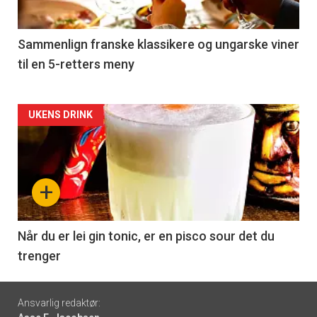
-
5
Sammenlign franske klassikere og ungarske viner
til en 5-retters meny
Forsiden
UKENS DRINK
akkurat
nå
+
-
6
Når du er lei gin tonic, er en pisco sour det du
trenger
Footer
Ansvarlig redaktør: