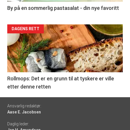
5
By på en sommerlig pastasalat - din nye favoritt
Forsiden
DAGENS RETT
akkurat
nå
-
6
Rollmops: Det er en grunn til at tyskere er ville
etter denne retten
Footer
Ansvarlig redaktør:
Aase E. Jacobsen
-
Daglig leder:
links
Jan H. Amundsen