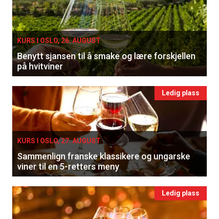
KURS I OSLO, 26. AUGUST
Benytt sjansen til å smake og lære forskjellen
på hvitviner
Ledig plass
KURS I OSLO, 27. AUGUST
Sammenlign franske klassikere og ungarske
viner til en 5-retters meny
Ledig plass