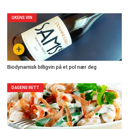
Forsiden
UKENS VIN
akkurat
nå
+
-
4
Biodynamisk billigvin på et pol nær deg
Forsiden
DAGENS RETT
akkurat
nå
-