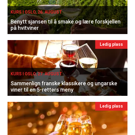
KURS I OSLO, 26. AUGUST
Benytt sjansen til å smake og lære forskjellen
på hvitviner
Ledig plass
KURS I OSLO, 27. AUGUST
Sammenlign franske klassikere og ungarske
viner til en 5-retters meny
Ledig plass