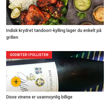
nå
-
2
Indisk krydret tandoori-kylling lager du enkelt på
grillen
Forsiden
GODBITER I POLLISTEN
akkurat
nå
+
-
3
Disse vinene er usannsynlig billige