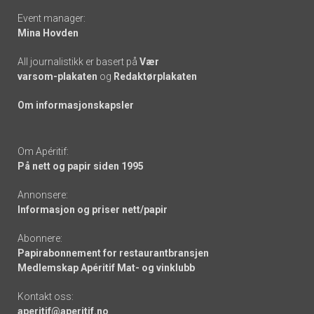
Event manager:
Mina Hovden
All journalistikk er basert på
Vær
varsom-plakaten
og
Redaktørplakaten
Om informasjonskapsler
Om Apéritif:
På nett og papir siden 1995
Annonsere:
Informasjon og priser nett/papir
Abonnere:
Papirabonnement for restaurantbransjen
Medlemskap Apéritif Mat- og vinklubb
Kontakt oss:
aperitif@aperitif.no