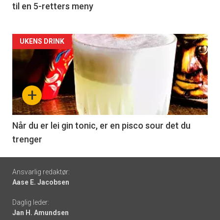
til en 5-retters meny
Forsiden
UKENS DRINK
akkurat
nå
+
-
6
Når du er lei gin tonic, er en pisco sour det du
trenger
Footer
Ansvarlig redaktør:
Aase E. Jacobsen
-
Daglig leder:
links
Jan H. Amundsen