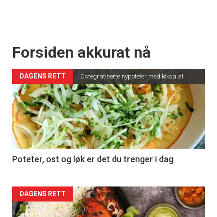
Forsiden akkurat nå
DAGENS RETT
Ostegratinerte nypoteter med løksalat
Poteter, ost og løk er det du trenger i dag
Forsiden
DAGENS RETT
akkurat