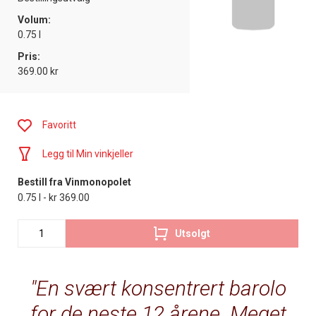
Volum:
0.75 l
Pris:
369.00 kr
Favoritt
Legg til Min vinkjeller
Bestill fra Vinmonopolet
0.75 l - kr 369.00
Utsolgt
En svært konsentrert barolo
for de neste 12 årene. Meget