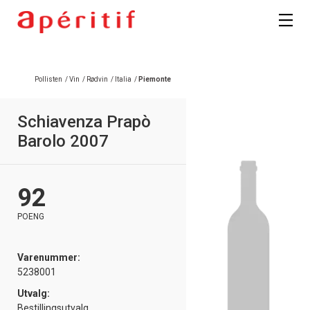
Pollisten
/
Vin
/
Rødvin
/
Italia
/
Piemonte
Schiavenza Prapò
Barolo 2007
92
POENG
Varenummer:
5238001
Utvalg:
Bestillingsutvalg