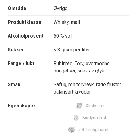
Område
Øvrige
Produktklasse
Whisky, malt
Alkoholprosent
60 % vol.
Sukker
< 3 gram per liter
Farge / lukt
Rubinrød. Torv, overmodne
bringebær, snev av røyk.
Smak
Saftig, ren torvrøyk, røde frukter,
balansert krydder.
Egenskaper
Økologisk
Biodynamisk
Rettferdig handel