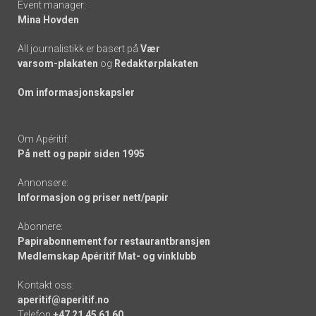
Event manager:
Mina Hovden
All journalistikk er basert på
Vær
varsom-plakaten
og
Redaktørplakaten
Om informasjonskapsler
Om Apéritif:
På nett og papir siden 1995
Annonsere:
Informasjon og priser nett/papir
Abonnere:
Papirabonnement for restaurantbransjen
Medlemskap Apéritif Mat- og vinklubb
Kontakt oss:
aperitif@aperitif.no
Telefon
+47 21 45 61 60