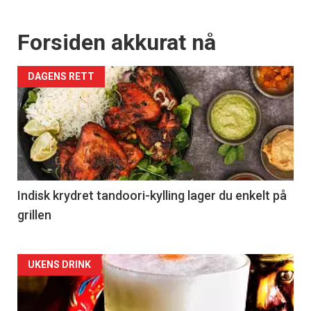
Forsiden akkurat nå
DAGENS RETT
Indisk krydret tandoori-kylling lager du enkelt på
grillen
Forsiden
UKENS DRINK
akkurat