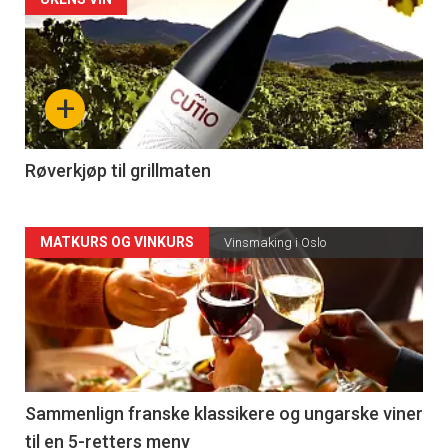
Forsiden
akkurat
nå
+
-
4
Røverkjøp til grillmaten
Forsiden
MATKURS OG VINKURS
Vinsmaking i Oslo
akkurat
nå
-
5
Sammenlign franske klassikere og ungarske viner
til en 5-retters meny