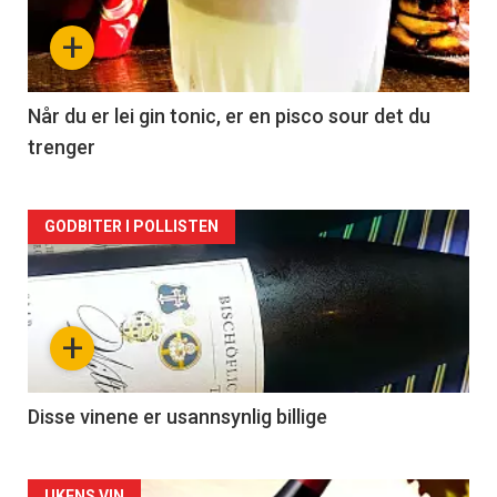
nå
+
-
2
Når du er lei gin tonic, er en pisco sour det du
trenger
Forsiden
GODBITER I POLLISTEN
akkurat
nå
+
-
3
Disse vinene er usannsynlig billige
UKENS VIN