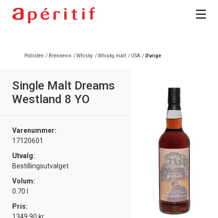
Pollisten
/
Brennevin
/
Whisky
/
Whisky, malt
/
USA
/
Øvrige
Single Malt Dreams
Westland 8 YO
Varenummer:
17120601
Utvalg:
Bestillingsutvalget
Volum:
0.70 l
Pris:
1349.90 kr