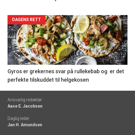
Forsiden
DAGENS RETT
akkurat
nå
-
6
Gyros er grekernes svar på rullekebab og er det
perfekte tilskuddet til helgekosen
Footer
Ansvarlig redaktør:
Aase E. Jacobsen
-
Daglig leder:
links
Jan H. Amundsen