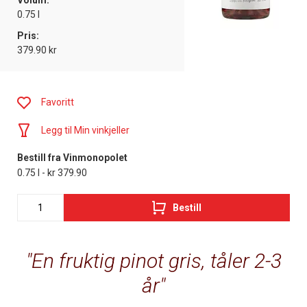
Volum:
0.75 l
Pris:
379.90 kr
Favoritt
Legg til Min vinkjeller
Bestill fra Vinmonopolet
0.75 l - kr 379.90
Bestill
En fruktig pinot gris, tåler 2-3
år