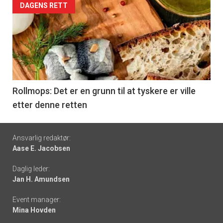
Forsiden
DAGENS RETT
akkurat
nå
-
6
Rollmops: Det er en grunn til at tyskere er ville
etter denne retten
Footer
Ansvarlig redaktør:
Aase E. Jacobsen
-
Daglig leder:
links
Jan H. Amundsen
Event manager:
Mina Hovden