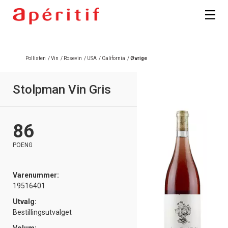
Registrer deg
Pollisten
/
Vin
/
Rosevin
/
USA
/
California
/
Øvrige
Stolpman Vin Gris
86
POENG
Varenummer:
19516401
Utvalg:
Bestillingsutvalget