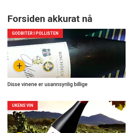
Forsiden akkurat nå
GODBITER I POLLISTEN
+
Disse vinene er usannsynlig billige
Forsiden
UKENS VIN
akkurat
nå