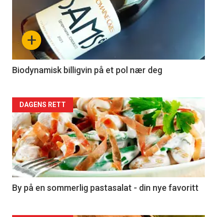
akkurat
nå
+
-
4
Biodynamisk billigvin på et pol nær deg
Forsiden
DAGENS RETT
akkurat
nå
-
5
By på en sommerlig pastasalat - din nye favoritt