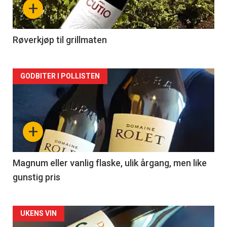
+
-
2
Røverkjøp til grillmaten
Forsiden
GODBITER I POLLISTEN
akkurat
nå
+
-
3
Magnum eller vanlig flaske, ulik årgang, men like
gunstig pris
Forsiden
UKENS VIN