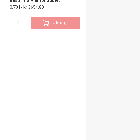
Bestill fra Vinmonopolet
0.70 l - kr 3654.80
Utsolgt