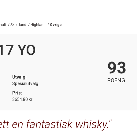
malt
/
Skottland
/
Highland
/
Øvrige
 17 YO
93
Utvalg:
POENG
Spesialutvalg
Pris:
3654.80 kr
ett en fantastisk whisky.