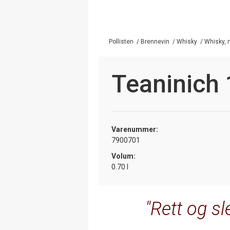
Pollisten
/
Brennevin
/
Whisky
/
Whisky, 
Teaninich
Varenummer:
7900701
Volum:
0.70 l
Rett og sl