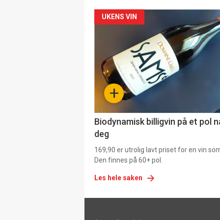
Forsiden
UKENS VIN
akkurat
nå
-
+
4
Biodynamisk billigvin på et pol 
deg
169,90 er utrolig lavt priset for en vin s
Den finnes på 60+ pol.
Les hele saken
Footer