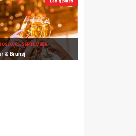
Ledig plass
I OSLO, 05. SEPTEMBER
er & Brunsj