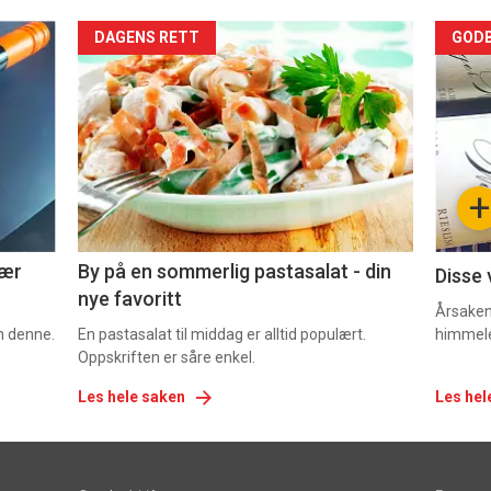
Forsiden
For
DAGENS RETT
GODB
akkurat
akk
nå
nå
-
-
+
5
6
nær
By på en sommerlig pastasalat - din
Disse 
nye favoritt
Årsaken 
om denne.
En pastasalat til middag er alltid populært.
himmel
Oppskriften er såre enkel.
Les hele saken
Les hel