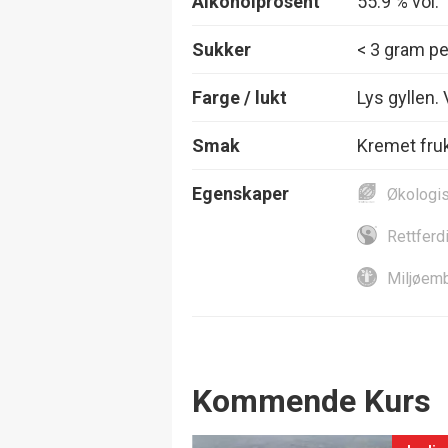
Alkoholprosent
55.9 % vol.
Sukker
< 3 gram per
Farge / lukt
Lys gyllen.
Smak
Kremet fruk
Egenskaper
Økologi
Rettferd
Miljøemb
Events
Kommende Kurs