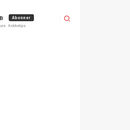
Menu
B
Abonner
kurs
Kokketips
profile