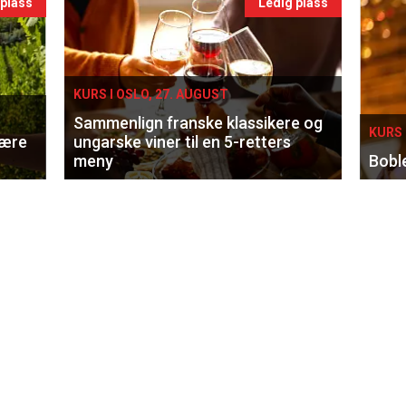
 plass
Ledig plass
KURS I OSLO, 27. AUGUST
Sammenlign franske klassikere og
KURS 
lære
ungarske viner til en 5-retters
meny
Bobl