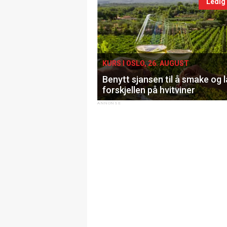
Ledig
KURS I OSLO, 26. AUGUST
Benytt sjansen til å smake og 
forskjellen på hvitviner