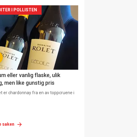
siden
ITER I POLLISTEN
urat
 eller vanlig flaske, ulik
, men like gunstig pris
et er chardonnay fra en av toppcruene i
e saken