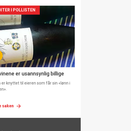
siden
ITER I POLLISTEN
urat
vinene er usannsynlig billige
er knyttet til eieren som får sin «lønn i
en».
e saken