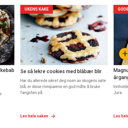
Forsiden
For
UKENS KAKE
GODB
akkurat
akk
nå
nå
-
-
+
2
3
lekebab
Magnum
Se så lekre cookies med blåbær blir
årgang
Har du allerede sikret deg noen av skogens søte
blå, er disse minipaiene en god måte å bruke
Innhold
fangsten på.
Jura.
e
Les hele saken
Les hel