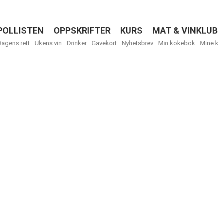
POLLISTEN
OPPSKRIFTER
KURS
MAT & VINKLUB
Menu
Dagens rett
Ukens vin
Drinker
Gavekort
Nyhetsbrev
Min kokebok
Mine 