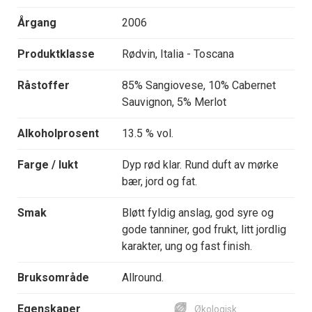
Årgang
2006
Produktklasse
Rødvin, Italia - Toscana
Råstoffer
85% Sangiovese, 10% Cabernet
Sauvignon, 5% Merlot
Alkoholprosent
13.5 % vol.
Farge / lukt
Dyp rød klar. Rund duft av mørke
bær, jord og fat.
Smak
Bløtt fyldig anslag, god syre og
gode tanniner, god frukt, litt jordlig
karakter, ung og fast finish.
Bruksområde
Allround.
Egenskaper
Økologisk