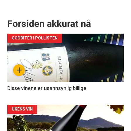
Forsiden akkurat nå
GODBITER I POLLISTEN
+
Disse vinene er usannsynlig billige
Forsiden
UKENS VIN
akkurat