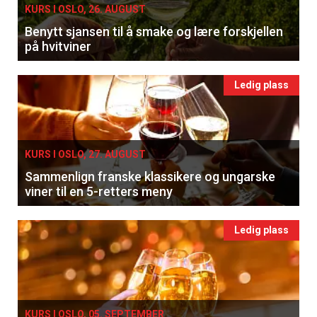
KURS I OSLO, 26. AUGUST
Benytt sjansen til å smake og lære forskjellen
på hvitviner
Ledig plass
KURS I OSLO, 27. AUGUST
Sammenlign franske klassikere og ungarske
viner til en 5-retters meny
Ledig plass
KURS I OSLO, 05. SEPTEMBER