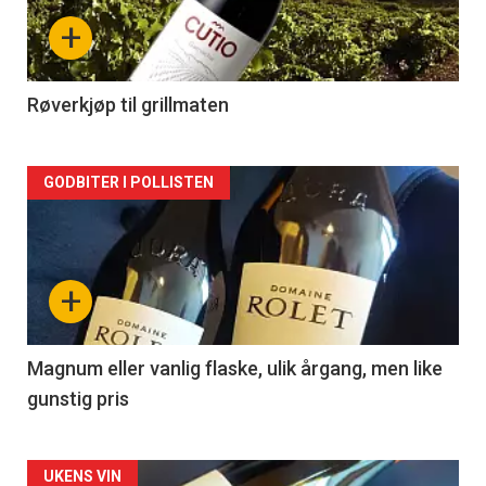
nå
+
-
2
Røverkjøp til grillmaten
Forsiden
GODBITER I POLLISTEN
akkurat
nå
+
-
3
Magnum eller vanlig flaske, ulik årgang, men like
gunstig pris
Forsiden
UKENS VIN