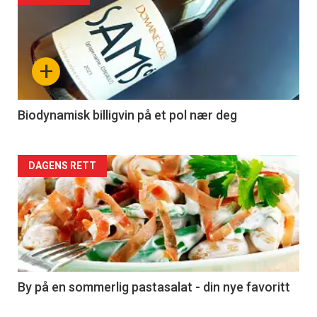
akkurat
nå
+
-
4
Biodynamisk billigvin på et pol nær deg
Forsiden
DAGENS RETT
akkurat
nå
-
5
By på en sommerlig pastasalat - din nye favoritt