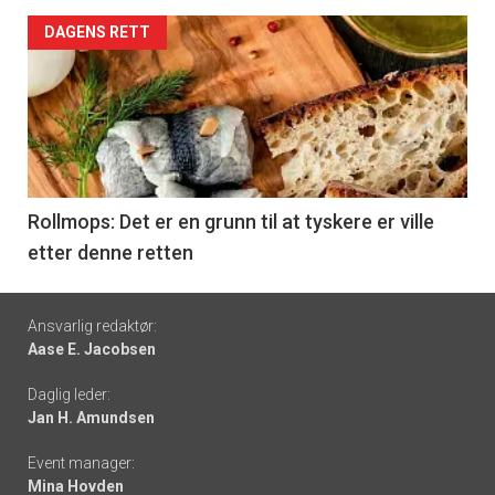
Forsiden
DAGENS RETT
akkurat
nå
-
6
Rollmops: Det er en grunn til at tyskere er ville
etter denne retten
Footer
Ansvarlig redaktør:
Aase E. Jacobsen
-
Daglig leder:
links
Jan H. Amundsen
Event manager:
Mina Hovden