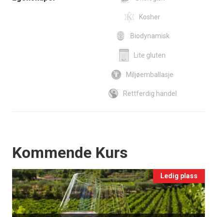
Kosher
Biodynamisk
Lite gluten
Miljøemballasje
Rettferdig handel
Events
Kommende Kurs
Ledig plass