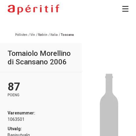
Pollisten
/
Vin
/
Rødvin
/
Italia
/
Toscana
Tomaiolo Morellino
di Scansano 2006
87
POENG
Varenummer:
1063501
Utvalg:
Basisutvalg