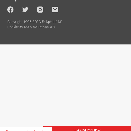
-
socials
Copyright 1995-2023 © Apéritif AS
Utviklet av
Ideo Solutions AS
Handlekurv