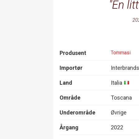
En li
20
Produsent
Tommasi
Importør
Interbrand
Land
Italia
Område
Toscana
Underområde
Øvrige
Årgang
2022