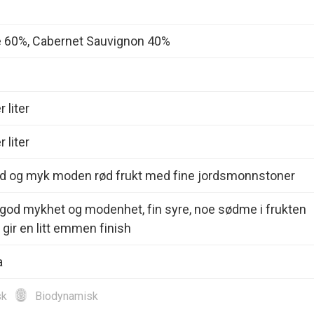
 60%, Cabernet Sauvignon 40%
 liter
 liter
God og myk moden rød frukt med fine jordsmonnstoner
god mykhet og modenhet, fin syre, noe sødme i frukten
gir en litt emmen finish
a
sk
Biodynamisk