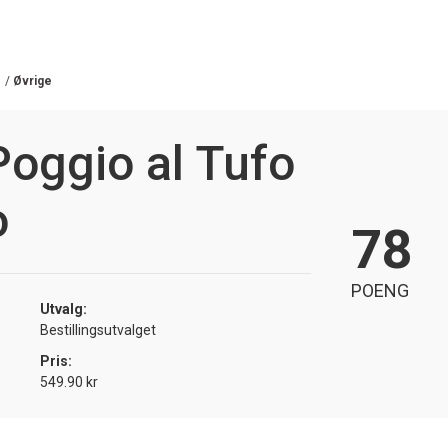
/
Øvrige
oggio al Tufo
o
78
POENG
Utvalg:
Bestillingsutvalget
Pris:
549.90 kr