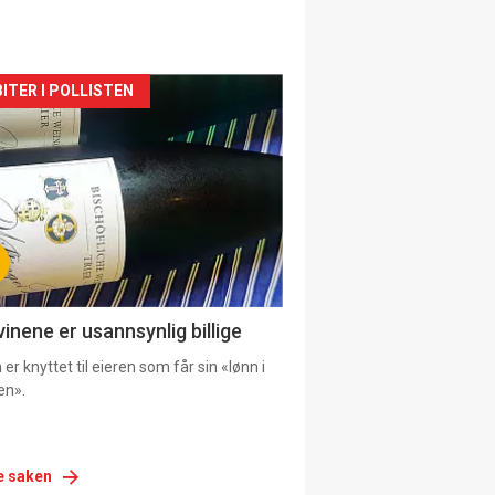
siden
ITER I POLLISTEN
urat
vinene er usannsynlig billige
er knyttet til eieren som får sin «lønn i
en».
e saken