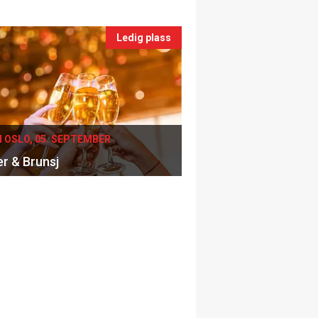
Ledig plass
I OSLO, 05. SEPTEMBER
er & Brunsj