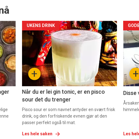
nå
Forsiden
For
UKENS DRINK
GODB
akkurat
akk
nå
nå
-
-
+
+
2
3
ager
Når du er lei gin tonic, er en pisco
Disse 
sour det du trenger
Årsaken 
elige
Pisco sour er som navnet antyder en svært frisk
himmel
denne
drink, og den forfriskende evnen gjør at den
passer perfekt også til mat.
Les hele saken
Les hel