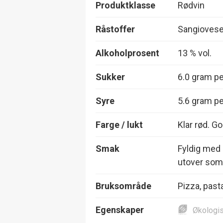
Produktklasse
Rødvin
Råstoffer
Sangiovese
Alkoholprosent
13 % vol.
Sukker
6.0 gram per
Syre
5.6 gram per
Farge / lukt
Klar rød. 
Smak
Fyldig med 
utover som 
Bruksområde
Pizza, past
Egenskaper
Økologi