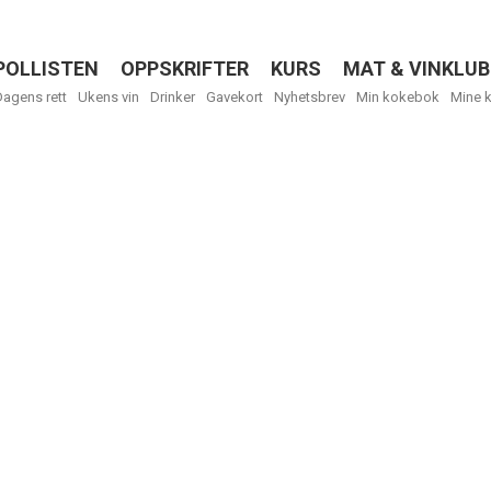
POLLISTEN
OPPSKRIFTER
KURS
MAT & VINKLUB
Menu
Dagens rett
Ukens vin
Drinker
Gavekort
Nyhetsbrev
Min kokebok
Mine 