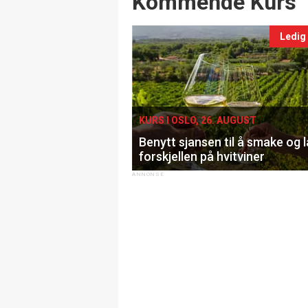
Kommende Kurs
Ledig
KURS I OSLO, 26. AUGUST
Benytt sjansen til å smake og 
forskjellen på hvitviner