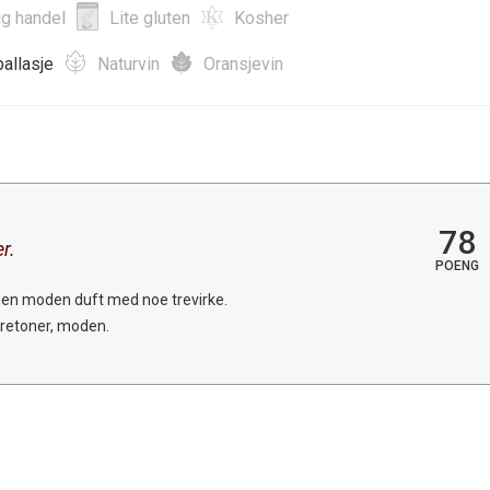
ig handel
Lite gluten
Kosher
allasje
Naturvin
Oransjevin
78
r.
POENG
men moden duft med noe trevirke.
 tretoner, moden.