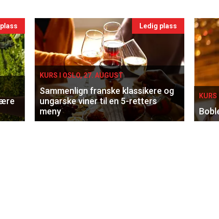
 plass
Ledig plass
KURS I OSLO, 27. AUGUST
Sammenlign franske klassikere og
KURS 
lære
ungarske viner til en 5-retters
meny
Bobl