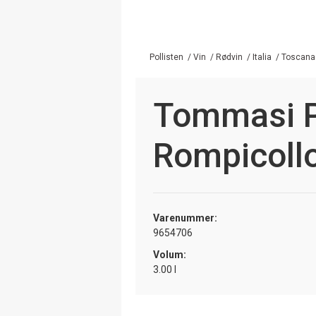
Pollisten
/
Vin
/
Rødvin
/
Italia
/
Toscana
Tommasi P
Rompicoll
Varenummer:
9654706
Volum:
3.00 l