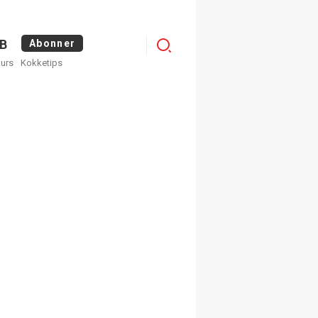
Menu
B
Abonner
kurs
Kokketips
profile