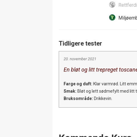
Rettferd
Miljøemb
Tidligere tester
20. november 2021
En bløt og litt trepreget toscane
Farge og duft:
Klar varmrød. Litt em
Smak:
Bløt og lett sødmefylt med litt
Bruksområde:
Drikkevin.
Events