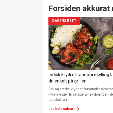
Forsiden akkurat 
DAGENS RETT
Indisk krydret tandoori-kylling l
du enkelt på grillen
Grill og sterke krydder forvandler alminn
kyllingvinger til saftige smaksbomber i 
oppskriften.
Les hele saken