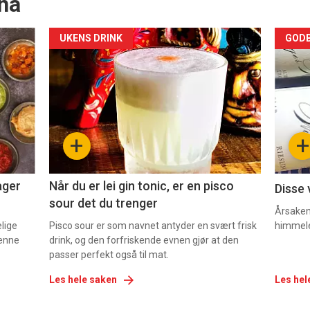
nå
Forsiden
For
UKENS DRINK
GODB
akkurat
akk
nå
nå
-
-
+
+
2
3
ager
Når du er lei gin tonic, er en pisco
Disse 
sour det du trenger
Årsaken 
elige
Pisco sour er som navnet antyder en svært frisk
himmel
denne
drink, og den forfriskende evnen gjør at den
passer perfekt også til mat.
Les hele saken
Les hel