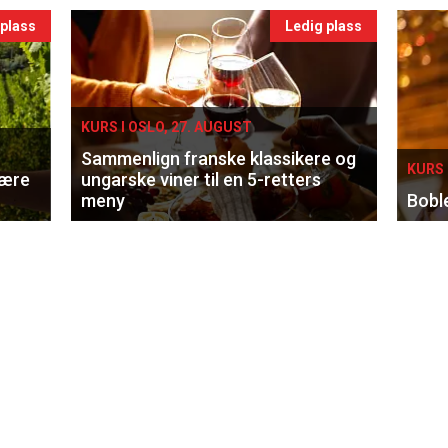
 plass
Ledig plass
KURS I OSLO, 27. AUGUST
Sammenlign franske klassikere og
KURS 
lære
ungarske viner til en 5-retters
meny
Bobl