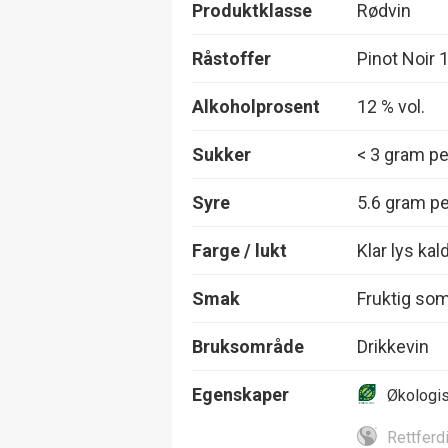
Produktklasse
Rødvin
Råstoffer
Pinot Noir
Alkoholprosent
12 % vol.
Sukker
< 3 gram per
Syre
5.6 gram per
Farge / lukt
Klar lys kal
Smak
Fruktig som
Bruksområde
Drikkevin
Egenskaper
Økologi
Rettferd