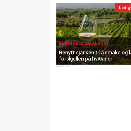
Ledig
KURS I OSLO, 26. AUGUST
Benytt sjansen til å smake og 
forskjellen på hvitviner