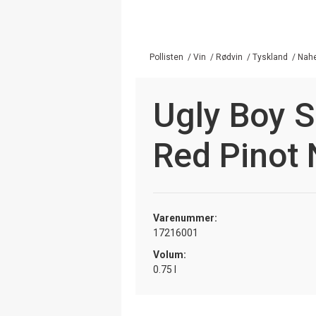
Pollisten
/
Vin
/
Rødvin
/
Tyskland
/
Nah
Ugly Boy 
Red Pinot 
Varenummer:
17216001
Volum:
0.75 l