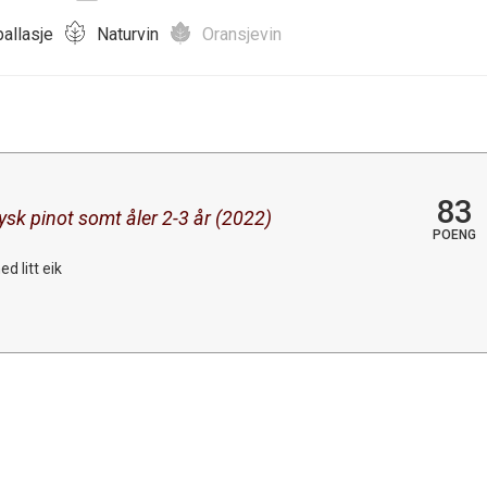
allasje
Naturvin
Oransjevin
83
tysk pinot somt åler 2-3 år (2022)
POENG
d litt eik