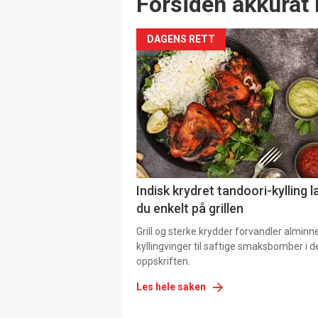
Forsiden akkurat 
DAGENS RETT
Indisk krydret tandoori-kylling l
du enkelt på grillen
Grill og sterke krydder forvandler alminn
kyllingvinger til saftige smaksbomber i 
oppskriften.
Les hele saken