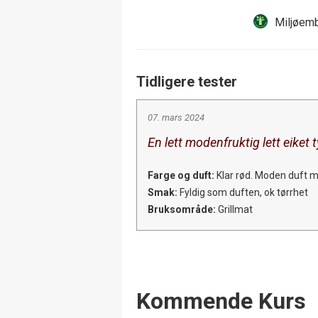
Miljøemb
Tidligere tester
07. mars 2024
En lett modenfruktig lett eiket 
Farge og duft:
Klar rød. Moden duft me
Smak:
Fyldig som duften, ok tørrhet
Bruksområde:
Grillmat
Events
Kommende Kurs