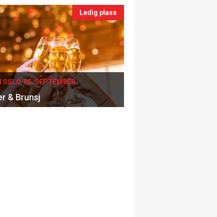
Ledig plass
I OSLO, 05. SEPTEMBER
er & Brunsj