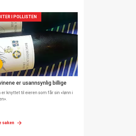
siden
ITER I POLLISTEN
urat
vinene er usannsynlig billige
er knyttet til eieren som får sin «lønn i
en».
e saken