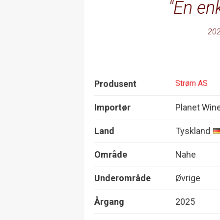
En enk
202
Produsent
Strøm AS
Importør
Planet Win
Land
Tyskland
Område
Nahe
Underområde
Øvrige
Årgang
2025