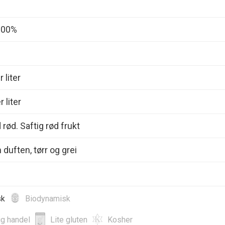
 100%
 liter
 liter
d rød. Saftig rød frukt
 duften, tørr og grei
sk
Biodynamisk
ig handel
Lite gluten
Kosher