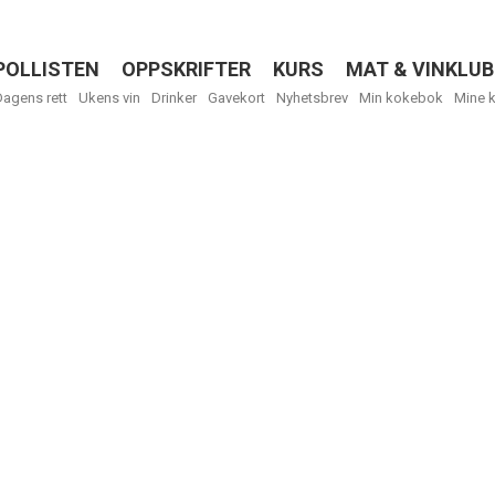
POLLISTEN
OPPSKRIFTER
KURS
MAT & VINKLUB
Menu
Dagens rett
Ukens vin
Drinker
Gavekort
Nyhetsbrev
Min kokebok
Mine 
R