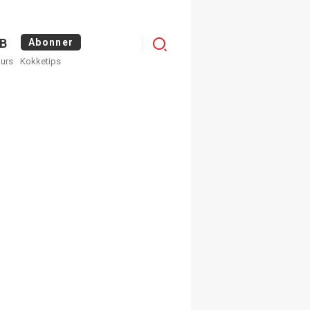
Menu
B
Abonner
kurs
Kokketips
profile
egistrer deg