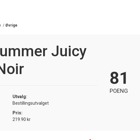
e
/
Øvrige
Summer Juicy
Noir
81
POENG
Utvalg:
Bestillingsutvalget
Pris:
219.90 kr