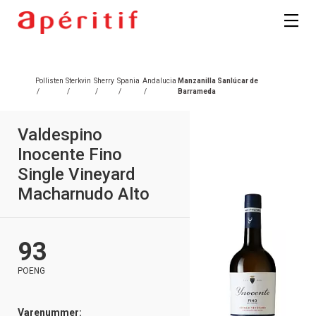
kan fritt velge hvilke du ønsker å få
tilsendt.
Registrer deg
Pollisten
Sterkvin
Sherry
Spania
Andalucia
Manzanilla Sanlúcar de
/
/
/
/
/
Barrameda
Valdespino
Inocente Fino
Single Vineyard
Macharnudo Alto
93
POENG
Varenummer: