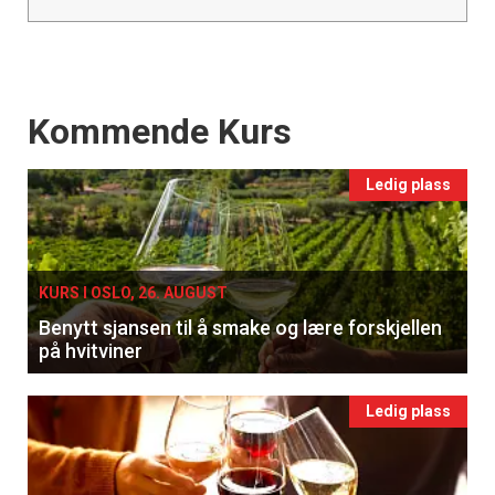
Events
Kommende Kurs
Ledig plass
KURS I OSLO, 26. AUGUST
Benytt sjansen til å smake og lære forskjellen
på hvitviner
Ledig plass