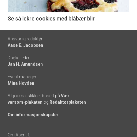
-
6
Se så lekre cookies med blåbær blir
Footer
Ansvarlig redaktør:
Aase E. Jacobsen
-
Daglig leder:
links
Jan H. Amundsen
Event manager:
Mina Hovden
All journalistikk er basert på
Vær
varsom-plakaten
og
Redaktørplakaten
Om informasjonskapsler
Om Apéritif: