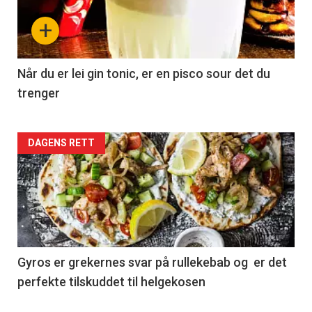
+
Når du er lei gin tonic, er en pisco sour det du
trenger
Forsiden
DAGENS RETT
akkurat
nå
-
2
Gyros er grekernes svar på rullekebab og er det
perfekte tilskuddet til helgekosen