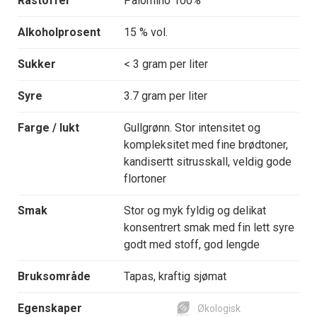
Råstoffer
Palomino 100%
Alkoholprosent
15 % vol.
Sukker
< 3 gram per liter
Syre
3.7 gram per liter
Farge / lukt
Gullgrønn. Stor intensitet og
kompleksitet med fine brødtoner,
kandisertt sitrusskall, veldig gode
flortoner
Smak
Stor og myk fyldig og delikat
konsentrert smak med fin lett syre
godt med stoff, god lengde
Bruksområde
Tapas, kraftig sjømat
Egenskaper
Økologisk