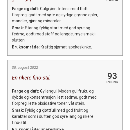
Farge og duft:
Gulgrønn. Intens med flott
florpreg, godt med søte og syrlige grønne epler,
mandler, gjær og mineraler.
Smak:
Stor og fyldig start med god syre og
fedme, godt med stoff og lengde, mye smak i
slutten.
Bruksområde:
Kraftig sjømat, spekeskinke.
30. august 2022
93
En rikere fino-stil.
POENG
Farge og duft:
Gyllengul. Moden gul frukt, og
dybde og konsentrasjon, lett sødme, godt med
florpreg, lette oksidative toner, våt stein.
Smak:
Fyldig og kjøttfull med god frukt og
karakter som i duften god syre lang og rikere
fino-stil.
Bruksområde:
Spekeskinke