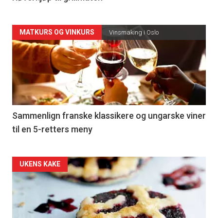
Forsiden
MATKURS OG VINKURS
Vinsmaking i Oslo
akkurat
nå
-
5
Sammenlign franske klassikere og ungarske viner
til en 5-retters meny
Forsiden
UKENS KAKE
akkurat
nå