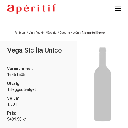
Registrer deg
Pollisten
/
Vin
/
Rødvin
/
Spania
/
Castilla y León
/
Ribera del Duero
Vega Sicilia Unico
Varenummer:
16451605
Utvalg:
Tilleggsutvalget
Volum:
1.50 l
Pris:
9499.90 kr