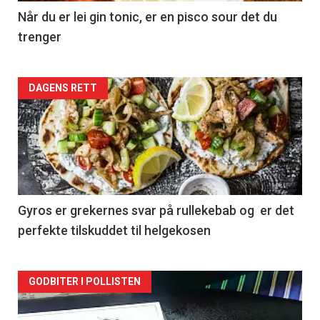
Når du er lei gin tonic, er en pisco sour det du
trenger
Forsiden
DAGENS RETT
akkurat
nå
-
2
Gyros er grekernes svar på rullekebab og er det
perfekte tilskuddet til helgekosen
Forsiden
GODBITER I POLLISTEN
akkurat