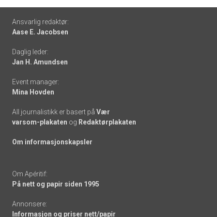
Footer
Ansvarlig redaktør:
Aase E. Jacobsen
-
Daglig leder:
links
Jan H. Amundsen
Event manager:
Mina Hovden
All journalistikk er basert på
Vær
varsom-plakaten
og
Redaktørplakaten
Om informasjonskapsler
Om Apéritif:
På nett og papir siden 1995
Annonsere:
Informasjon og priser nett/papir