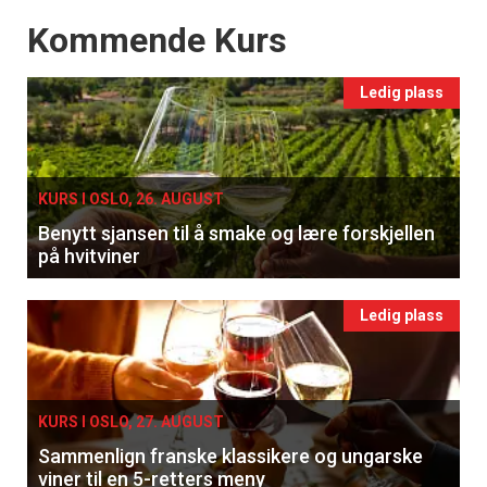
Events
Kommende Kurs
Ledig plass
KURS I OSLO, 26. AUGUST
Benytt sjansen til å smake og lære forskjellen
på hvitviner
Ledig plass
KURS I OSLO, 27. AUGUST
Sammenlign franske klassikere og ungarske
viner til en 5-retters meny