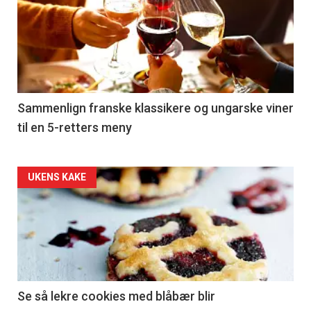
akkurat
nå
-
5
Sammenlign franske klassikere og ungarske viner
til en 5-retters meny
Forsiden
UKENS KAKE
akkurat
nå
-
6
Se så lekre cookies med blåbær blir