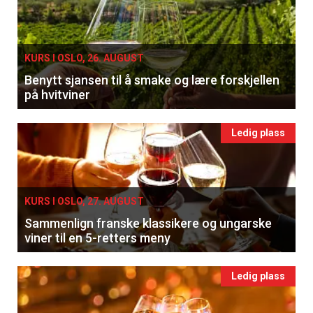
KURS I OSLO, 26. AUGUST
Benytt sjansen til å smake og lære forskjellen
på hvitviner
Ledig plass
KURS I OSLO, 27. AUGUST
Sammenlign franske klassikere og ungarske
viner til en 5-retters meny
Ledig plass