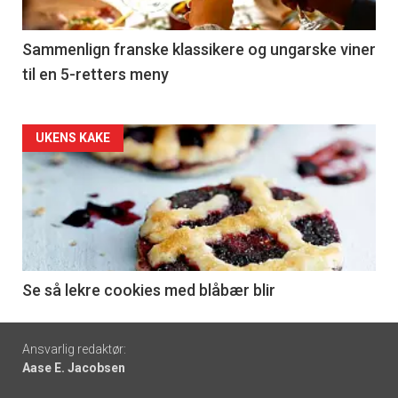
-
5
Sammenlign franske klassikere og ungarske viner
til en 5-retters meny
Forsiden
UKENS KAKE
akkurat
nå
-
6
Se så lekre cookies med blåbær blir
Footer
Ansvarlig redaktør:
Aase E. Jacobsen
-