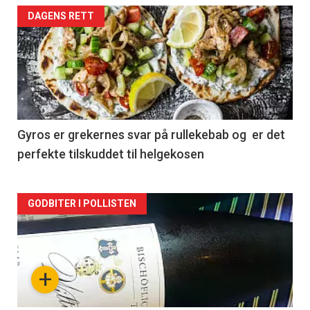
Forsiden
DAGENS RETT
akkurat
nå
-
2
Gyros er grekernes svar på rullekebab og er det
perfekte tilskuddet til helgekosen
Forsiden
GODBITER I POLLISTEN
akkurat
nå
+
-