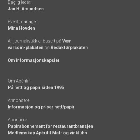
Daglig leder:
links
Jan H. Amundsen
Event manager:
Mina Hovden
All journalistikk er basert på
Vær
varsom-plakaten
og
Redaktørplakaten
Om informasjonskapsler
Om Apéritif:
På nett og papir siden 1995
Annonsere:
Informasjon og priser nett/papir
Abonnere:
Papirabonnement for restaurantbransjen
Medlemskap Apéritif Mat- og vinklubb