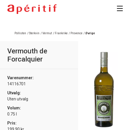
Registrer deg
Pollisten
/
Sterkvin
/
Vermut
/
Frankrike
/
Provence
/
Øvrige
Vermouth de
Forcalquier
Varenummer:
14116701
Utvalg:
Uten utvalg
Volum:
0.75 l
Pris:
199.90 kr