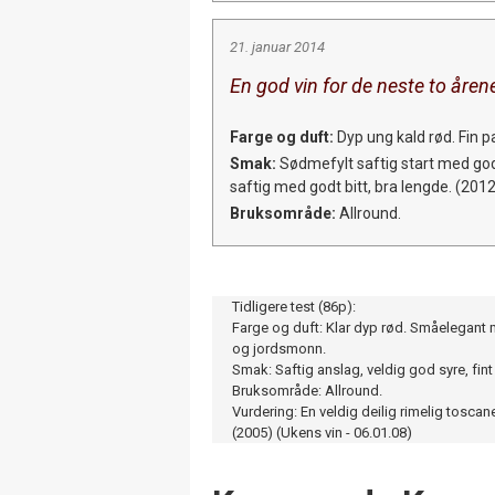
21. januar 2014
En god vin for de neste to åre
Farge og duft:
Dyp ung kald rød. Fin pa
Smak:
Sødmefylt saftig start med god
saftig med godt bitt, bra lengde. (2012
Bruksområde:
Allround.
Tidligere test (86p):
Farge og duft: Klar dyp rød. Småelegant 
og jordsmonn.
Smak: Saftig anslag, veldig god syre, fint b
Bruksområde: Allround.
Vurdering: En veldig deilig rimelig toscan
(2005) (Ukens vin - 06.01.08)