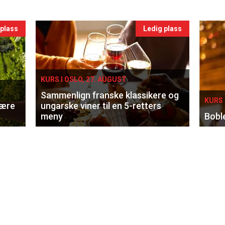
 plass
Ledig plass
KURS I OSLO, 27. AUGUST
Sammenlign franske klassikere og
KURS 
lære
ungarske viner til en 5-retters
meny
Bobl