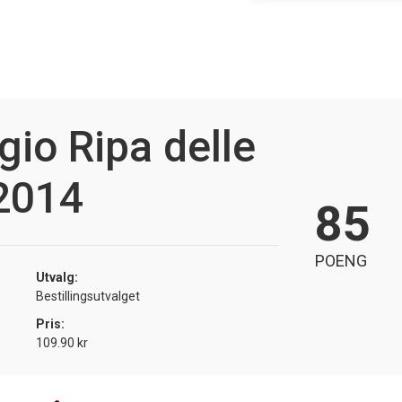
io Ripa delle
2014
85
POENG
Utvalg:
Bestillingsutvalget
Pris:
109.90 kr