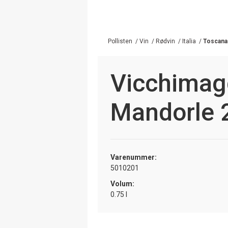
Pollisten
/
Vin
/
Rødvin
/
Italia
/
Toscana
Vicchimagg
Mandorle 
Varenummer:
5010201
Volum:
0.75 l