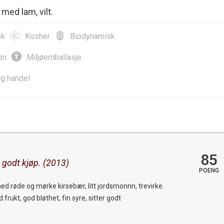
med lam, vilt.
sk
Kosher
Biodynamisk
en
Miljøemballasje
ig handel
85
 godt kjøp. (2013)
POENG
ed røde og mørke kirsebær, litt jordsmonnn, trevirke.
 frukt, god bløthet, fin syre, sitter godt