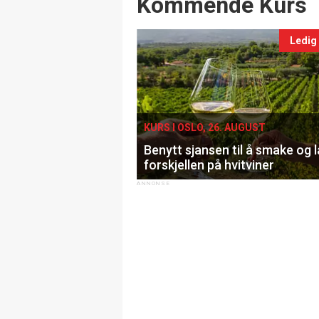
Events
Kommende Kurs
Ledig
KURS I OSLO, 26. AUGUST
Benytt sjansen til å smake og 
forskjellen på hvitviner