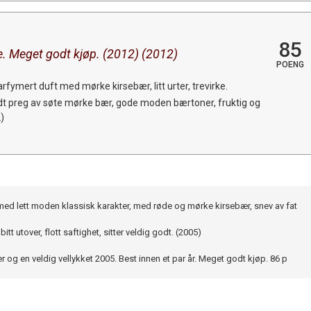
85
ne. Meget godt kjøp. (2012) (2012)
POENG
rfymert duft med mørke kirsebær, litt urter, trevirke.
t preg av søte mørke bær, gode moden bærtoner, fruktig og
)
med lett moden klassisk karakter, med røde og mørke kirsebær, snev av fat
itt utover, flott saftighet, sitter veldig godt. (2005)
er og en veldig vellykket 2005. Best innen et par år. Meget godt kjøp. 86 p