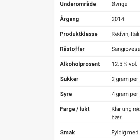
Underområde
Øvrige
Årgang
2014
Produktklasse
Rødvin, Ital
Råstoffer
Sangiovese
Alkoholprosent
12.5 % vol.
Sukker
2 gram per l
Syre
4 gram per l
Farge / lukt
Klar ung rø
bær.
Smak
Fyldig med g