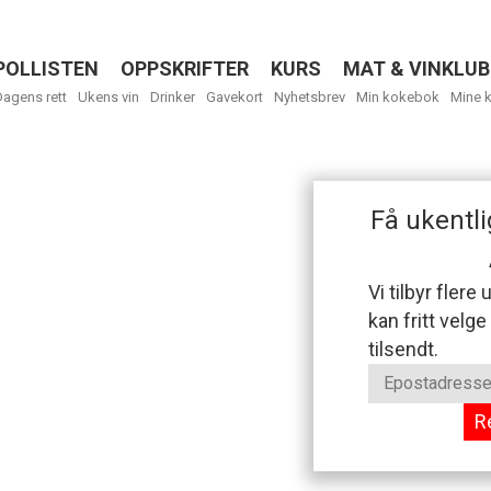
POLLISTEN
OPPSKRIFTER
KURS
MAT & VINKLUB
Menu
Dagens rett
Ukens vin
Drinker
Gavekort
Nyhetsbrev
Min kokebok
Mine 
Få ukentli
Vi tilbyr flere
kan fritt velge
tilsendt.
R