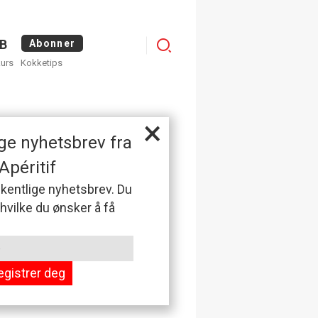
Menu
B
Abonner
kurs
Kokketips
profile
×
ge nyhetsbrev fra
Apéritif
 ukentlige nyhetsbrev. Du
 hvilke du ønsker å få
egistrer deg