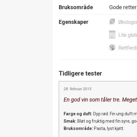
Bruksområde
Gode retter 
Egenskaper
Økologi
Lite glut
Rettferd
Tidligere tester
28. februar 2015
En god vin som tåler tre. Meget
Farge og duft:
Dyp rød. Fin ung duft m
Smak:
Bløt og fruktig med fin syre, god
Bruksområde:
Pasta, lyst kjøtt.