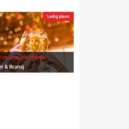
Ledig plass
I OSLO, 05. SEPTEMBER
er & Brunsj