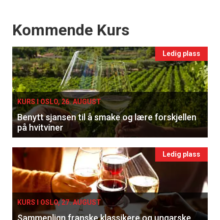
Events
Kommende Kurs
Ledig plass
KURS I OSLO, 26. AUGUST
Benytt sjansen til å smake og lære forskjellen
på hvitviner
Ledig plass
KURS I OSLO, 27. AUGUST
Sammenlign franske klassikere og ungarske