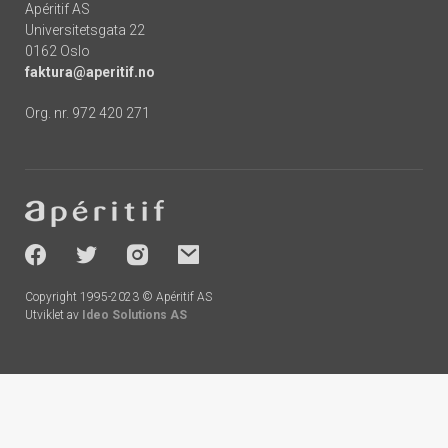
Apéritif AS
Universitetsgata 22
0162 Oslo
faktura@aperitif.no
Org. nr. 972 420 271
Footer
-
socials
Copyright 1995-2023 © Apéritif AS
Utviklet av
Ideo Solutions AS
Handlekurv