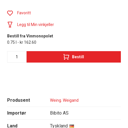
Favoritt
Legg til Min vinkjeller
Bestill fra Vinmonopolet
0.75 l - kr 162.60
Bestill
Produsent
Weing. Weigand
Importør
Bibito AS
Land
Tyskland