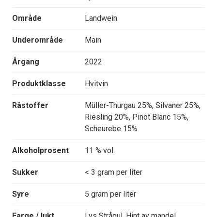
Område
Landwein
Underområde
Main
Årgang
2022
Produktklasse
Hvitvin
Råstoffer
Müller-Thurgau 25%, Silvaner 25%,
Riesling 20%, Pinot Blanc 15%,
Scheurebe 15%
Alkoholprosent
11 % vol.
Sukker
< 3 gram per liter
Syre
5 gram per liter
Farge / lukt
Lys Strågul. Hint av mandel,