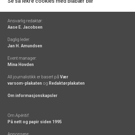
6
Se så lekre cookies med blåbær blir
Footer
Ansvarlig redaktør:
Aase E. Jacobsen
-
Daglig leder:
links
Jan H. Amundsen
Event manager:
Mina Hovden
All journalistikk er basert på
Vær
varsom-plakaten
og
Redaktørplakaten
Om informasjonskapsler
Om Apéritif:
På nett og papir siden 1995
Annonsere: