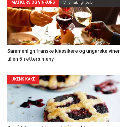
Forsiden
MATKURS OG VINKURS
Vinsmaking i Oslo
akkurat
nå
-
5
Sammenlign franske klassikere og ungarske viner
til en 5-retters meny
Forsiden
UKENS KAKE
akkurat
nå
-