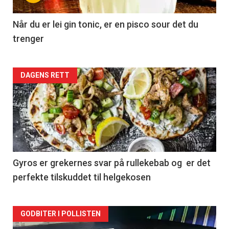
Når du er lei gin tonic, er en pisco sour det du
trenger
Forsiden
DAGENS RETT
akkurat
nå
-
2
Gyros er grekernes svar på rullekebab og er det
perfekte tilskuddet til helgekosen
Forsiden
GODBITER I POLLISTEN