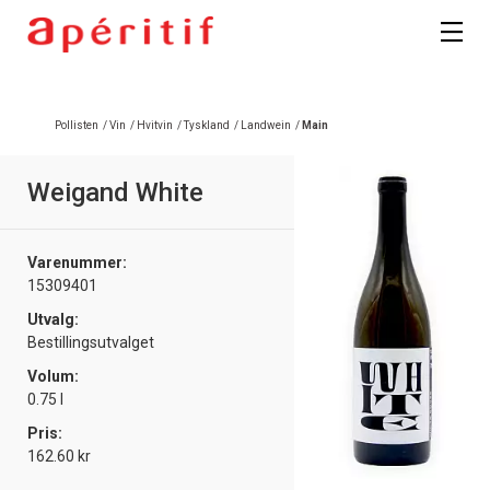
Pollisten
/
Vin
/
Hvitvin
/
Tyskland
/
Landwein
/
Main
Weigand White
Varenummer:
15309401
Utvalg:
Bestillingsutvalget
Volum:
0.75 l
Pris:
162.60 kr