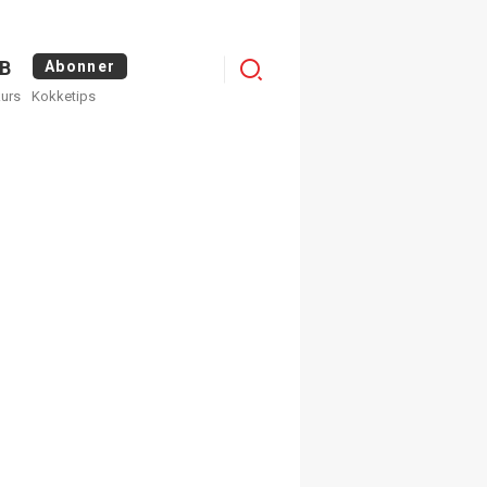
Menu
B
Abonner
kurs
Kokketips
profile