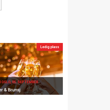
Ledig plass
I OSLO, 05. SEPTEMBER
er & Brunsj