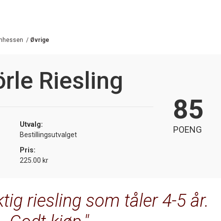
nhessen
/
Øvrige
rle Riesling
85
Utvalg:
POENG
Bestillingsutvalget
Pris:
225.00 kr
tig riesling som tåler 4-5 år.