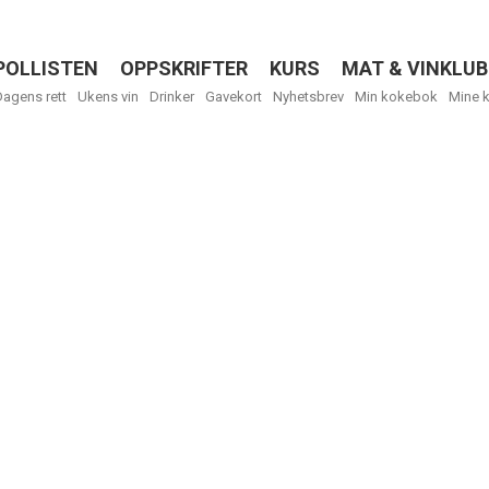
POLLISTEN
OPPSKRIFTER
KURS
MAT & VINKLUB
Menu
Dagens rett
Ukens vin
Drinker
Gavekort
Nyhetsbrev
Min kokebok
Mine 