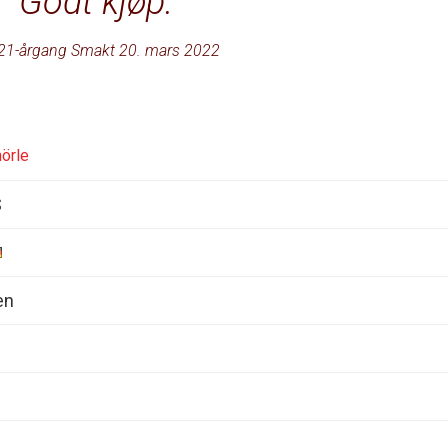
Godt kjøp.
21-årgang Smakt 20. mars 2022
örle
S
en