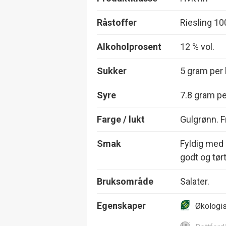
Råstoffer
Riesling 1
Alkoholprosent
12 % vol.
Sukker
5 gram per l
Syre
7.8 gram per
Farge / lukt
Gulgrønn. F
Smak
Fyldig med g
godt og tørt
Bruksområde
Salater.
Egenskaper
Økologi