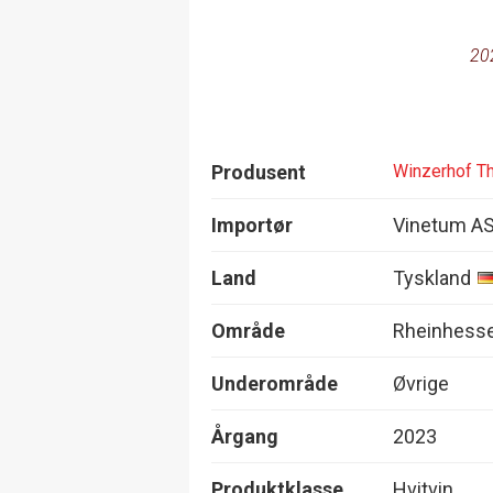
20
Produsent
Winzerhof Th
Importør
Vinetum A
Land
Tyskland
Område
Rheinhess
Underområde
Øvrige
Årgang
2023
Produktklasse
Hvitvin