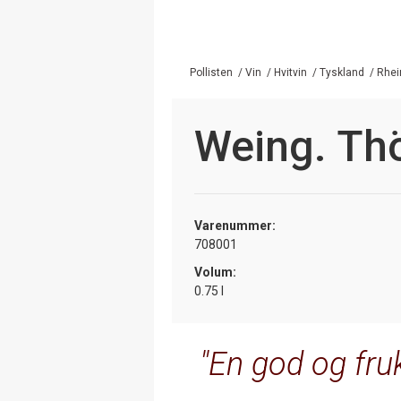
Pollisten
/
Vin
/
Hvitvin
/
Tyskland
/
Rhei
Weing. Thö
Varenummer:
708001
Volum:
0.75 l
En god og fruk