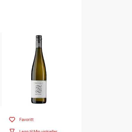
Favoritt
Legg til Min vinkjeller