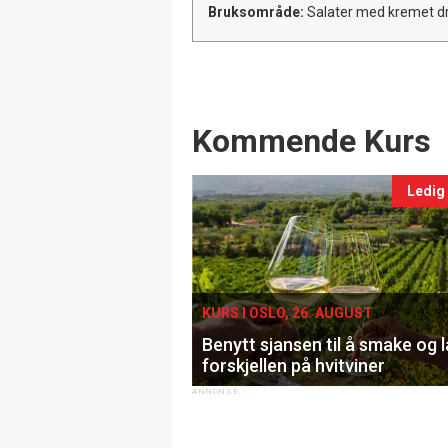
Bruksområde:
Salater med kremet dr
Events
Kommende Kurs
Ledig
KURS I OSLO, 26. AUGUST
Benytt sjansen til å smake og 
forskjellen på hvitviner