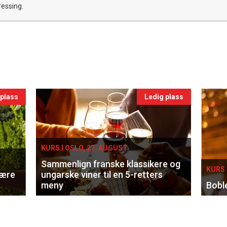
essing.
 plass
Ledig plass
KURS I OSLO, 27. AUGUST
Sammenlign franske klassikere og
KURS 
lære
ungarske viner til en 5-retters
meny
Bobl