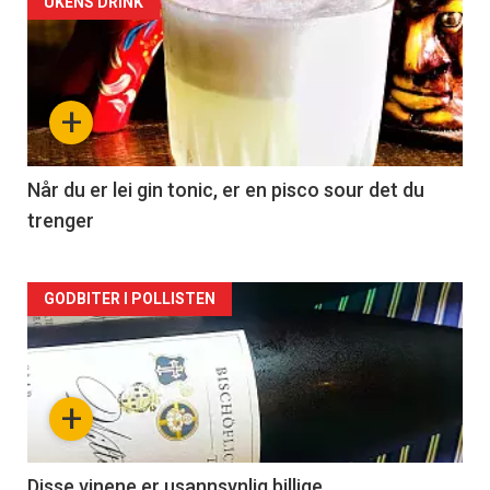
Forsiden
UKENS DRINK
akkurat
nå
+
-
2
Når du er lei gin tonic, er en pisco sour det du
trenger
Forsiden
GODBITER I POLLISTEN
akkurat
nå
+
-
3
Disse vinene er usannsynlig billige