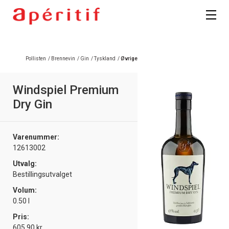
Registrer deg
Pollisten
/
Brennevin
/
Gin
/
Tyskland
/
Øvrige
Windspiel Premium
Dry Gin
Varenummer:
12613002
Utvalg:
Bestillingsutvalget
Volum:
0.50 l
Pris:
605.90 kr