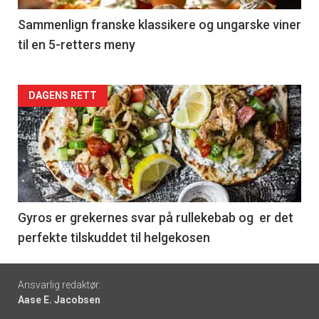
5
Sammenlign franske klassikere og ungarske viner
til en 5-retters meny
Forsiden
DAGENS RETT
akkurat
nå
-
6
Gyros er grekernes svar på rullekebab og er det
perfekte tilskuddet til helgekosen
Footer
Ansvarlig redaktør:
Aase E. Jacobsen
-