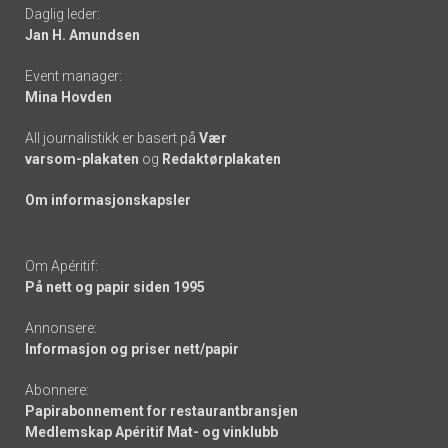
Daglig leder:
links
Jan H. Amundsen
Event manager:
Mina Hovden
All journalistikk er basert på
Vær
varsom-plakaten
og
Redaktørplakaten
Om informasjonskapsler
Om Apéritif:
På nett og papir siden 1995
Annonsere:
Informasjon og priser nett/papir
Abonnere:
Papirabonnement for restaurantbransjen
Medlemskap Apéritif Mat- og vinklubb