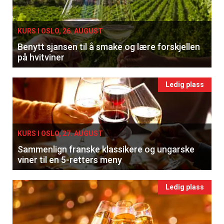
KURS I OSLO, 26. AUGUST
Benytt sjansen til å smake og lære forskjellen
på hvitviner
Ledig plass
KURS I OSLO, 27. AUGUST
Sammenlign franske klassikere og ungarske
viner til en 5-retters meny
Ledig plass