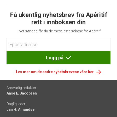
Få ukentlig nyhetsbrev fra Apéritif
rett i innboksen din
Hver søndag får du de mest leste sakene fra Apéritif
Logg på
Les mer om de andre nyhetsbrevene våre her
Footer
Ansvarlig redaktør:
Aase E. Jacobsen
-
Daglig leder:
links
Jan H. Amundsen