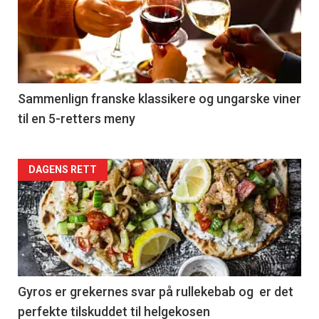
akkurat
nå
-
5
Sammenlign franske klassikere og ungarske viner
til en 5-retters meny
Forsiden
DAGENS RETT
akkurat
nå
-
6
Gyros er grekernes svar på rullekebab og er det
perfekte tilskuddet til helgekosen