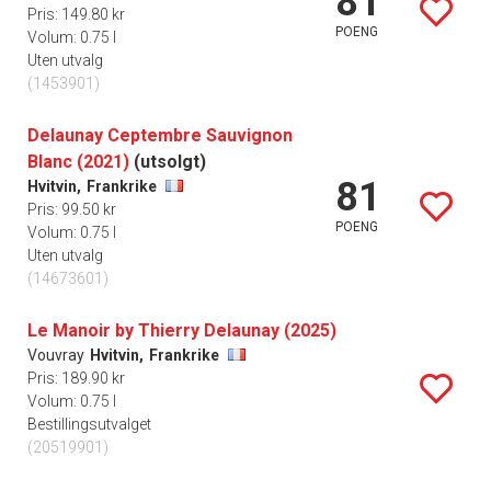
81
Pris: 149.80 kr
POENG
Volum: 0.75 l
Uten utvalg
(1453901)
Delaunay Ceptembre Sauvignon
Blanc (2021)
(utsolgt)
81
Hvitvin,
Frankrike
Pris: 99.50 kr
POENG
Volum: 0.75 l
Uten utvalg
(14673601)
Le Manoir by Thierry Delaunay (2025)
Vouvray
Hvitvin,
Frankrike
Pris: 189.90 kr
Volum: 0.75 l
Bestillingsutvalget
(20519901)