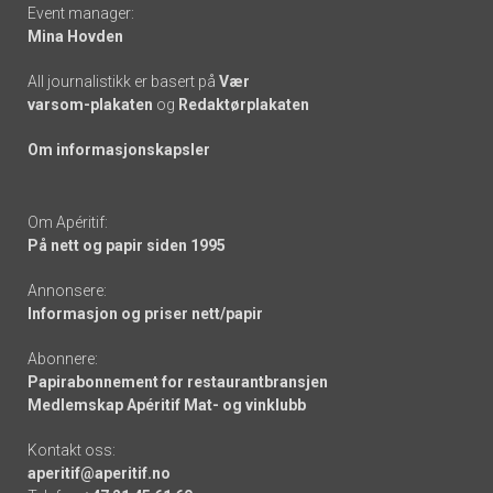
Event manager:
Mina Hovden
All journalistikk er basert på
Vær
varsom-plakaten
og
Redaktørplakaten
Om informasjonskapsler
Om Apéritif:
På nett og papir siden 1995
Annonsere:
Informasjon og priser nett/papir
Abonnere:
Papirabonnement for restaurantbransjen
Medlemskap Apéritif Mat- og vinklubb
Kontakt oss:
aperitif@aperitif.no