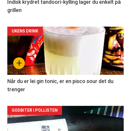
Indisk krydret tandoori-kylling lager du enkelt på
grillen
Forsiden
UKENS DRINK
akkurat
nå
+
-
2
Når du er lei gin tonic, er en pisco sour det du
trenger
Forsiden
GODBITER I POLLISTEN
akkurat