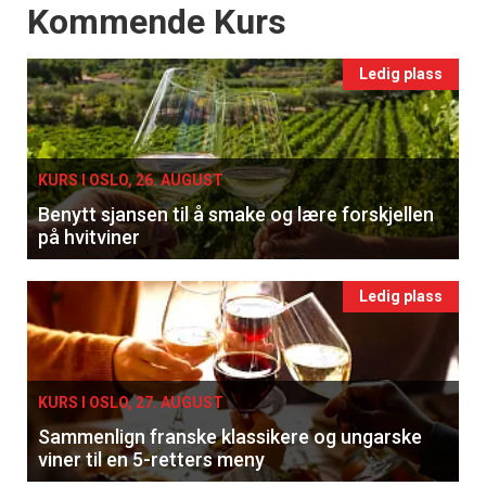
Events
Kommende Kurs
Ledig plass
KURS I OSLO, 26. AUGUST
Benytt sjansen til å smake og lære forskjellen
på hvitviner
Ledig plass
KURS I OSLO, 27. AUGUST
Sammenlign franske klassikere og ungarske
viner til en 5-retters meny