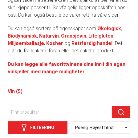
også hvilke matretter eksempelvis akkurat den vinen du
skal kjøpe passer til. Selvfølgelig ligger oppskriften hos
oss. Du kan også bestille polvarer rett fra våre sider.
Du kan også sortere på egenskaper som
Økologisk
,
Biodynamisk
,
Naturvin
,
Oransjevin
,
Lite gluten
,
Miljøemballasje
,
Kosher
og
Rettferdig handel
. Det
gjør du fra lenkene foran eller det enkelte produkt.
Du kan legge alle favorittvinene dine inn i din egen
vinkjeller med mange muligheter.
Vin (5)
FILTRERING