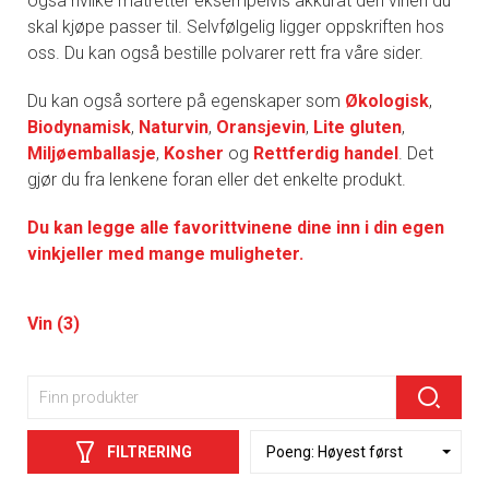
også hvilke matretter eksempelvis akkurat den vinen du
skal kjøpe passer til. Selvfølgelig ligger oppskriften hos
oss. Du kan også bestille polvarer rett fra våre sider.
Du kan også sortere på egenskaper som
Økologisk
,
Biodynamisk
,
Naturvin
,
Oransjevin
,
Lite gluten
,
Miljøemballasje
,
Kosher
og
Rettferdig handel
. Det
gjør du fra lenkene foran eller det enkelte produkt.
Du kan legge alle favorittvinene dine inn i din egen
vinkjeller med mange muligheter.
Vin (3)
FILTRERING