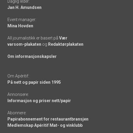
Daglig leder:
links
Jan H. Amundsen
Event manager:
Mina Hovden
All journalistikk er basert på
Vær
varsom-plakaten
og
Redaktørplakaten
Om informasjonskapsler
Om Apéritif:
På nett og papir siden 1995
Annonsere:
Informasjon og priser nett/papir
Abonnere:
Papirabonnement for restaurantbransjen
Medlemskap Apéritif Mat- og vinklubb