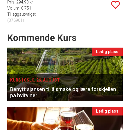
Pris: 294.90 kr
Volum: 0.75 l
Tilleggsutvalget
(378901)
Events
Kommende Kurs
Ledig plass
KURS I OSLO, 26. AUGUST
Benytt sjansen til å smake og lære forskjellen
på hvitviner
Ledig plass