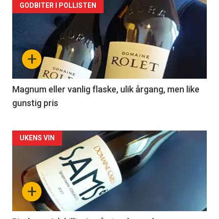
Forsiden
GODBITER I POLLISTEN
akkurat
nå
+
-
3
Magnum eller vanlig flaske, ulik årgang, men like
gunstig pris
Forsiden
UKENS VIN
akkurat
nå
+
-