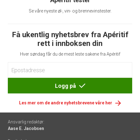
Apéritif tester
Se våre nyeste øl-, vin- og brennevinstester.
Få ukentlig nyhetsbrev fra Apéritif
rett i innboksen din
Hver søndag får du de mest leste sakene fra Apéritif
Logg på
Les mer om de andre nyhetsbrevene våre her
Footer
Ansvarlig redaktør:
Aase E. Jacobsen
-