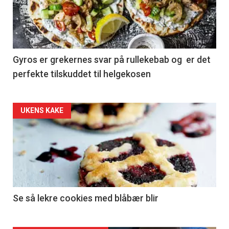
Gyros er grekernes svar på rullekebab og er det
perfekte tilskuddet til helgekosen
Forsiden
UKENS KAKE
akkurat
nå
-
2
Se så lekre cookies med blåbær blir