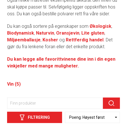
også hvilke matretter eksempelvis akkurat den vinen du
skal kjøpe passer til. Selvfølgelig ligger oppskriften hos
oss. Du kan også bestille polvarer rett fra våre sider.
Du kan også sortere på egenskaper som
Økologisk
,
Biodynamisk
,
Naturvin
,
Oransjevin
,
Lite gluten
,
Miljøemballasje
,
Kosher
og
Rettferdig handel
. Det
gjør du fra lenkene foran eller det enkelte produkt.
Du kan legge alle favorittvinene dine inn i din egen
vinkjeller med mange muligheter.
Vin (5)
FILTRERING