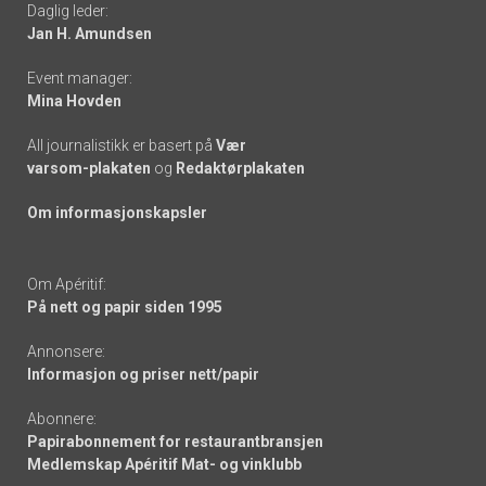
Daglig leder:
links
Jan H. Amundsen
Event manager:
Mina Hovden
All journalistikk er basert på
Vær
varsom-plakaten
og
Redaktørplakaten
Om informasjonskapsler
Om Apéritif:
På nett og papir siden 1995
Annonsere:
Informasjon og priser nett/papir
Abonnere:
Papirabonnement for restaurantbransjen
Medlemskap Apéritif Mat- og vinklubb