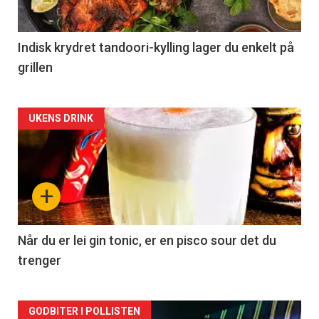
Indisk krydret tandoori-kylling lager du enkelt på
grillen
Forsiden
UKENS DRINK
akkurat
nå
+
-
2
Når du er lei gin tonic, er en pisco sour det du
trenger
Forsiden
GODBITER I POLLISTEN