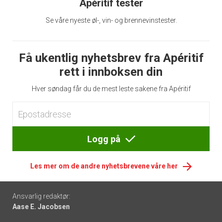
Apéritif tester
Se våre nyeste øl-, vin- og brennevinstester.
Få ukentlig nyhetsbrev fra Apéritif
rett i innboksen din
Hver søndag får du de mest leste sakene fra Apéritif
Logg på
Les mer om de andre nyhetsbrevene våre her
Footer
Ansvarlig redaktør:
Aase E. Jacobsen
-