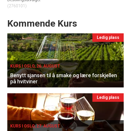
(2760101)
Events
Kommende Kurs
Ledig plass
KURS I OSLO, 26. AUGUST
Benytt sjansen til å smake og lære forskjellen
på hvitviner
Ledig plass
KURS I OSLO, 27. AUGUST