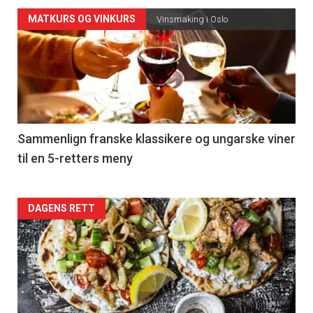
Forsiden
MATKURS OG VINKURS
Vinsmaking i Oslo
akkurat
nå
-
5
Sammenlign franske klassikere og ungarske viner
til en 5-retters meny
Forsiden
DAGENS RETT
akkurat
nå
-