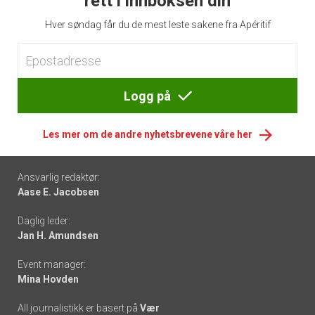
rett i innboksen din
Hver søndag får du de mest leste sakene fra Apéritif
Logg på
Les mer om de andre nyhetsbrevene våre her
Footer
Ansvarlig redaktør:
Aase E. Jacobsen
-
Daglig leder:
links
Jan H. Amundsen
Event manager:
Mina Hovden
All journalistikk er basert på
Vær