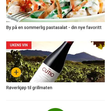
nå
-
5
By på en sommerlig pastasalat - din nye favoritt
Forsiden
UKENS VIN
akkurat
nå
+
-
6
Røverkjøp til grillmaten