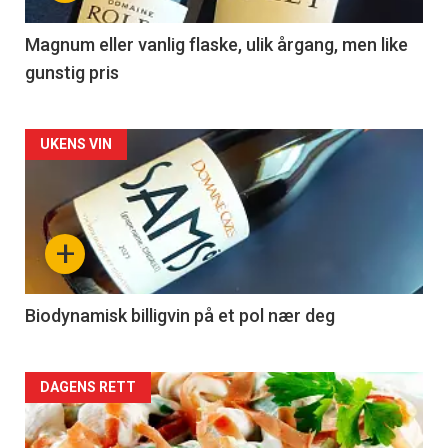
-
3
Magnum eller vanlig flaske, ulik årgang, men like
gunstig pris
Forsiden
UKENS VIN
akkurat
nå
+
-
4
Biodynamisk billigvin på et pol nær deg
Forsiden
DAGENS RETT
akkurat