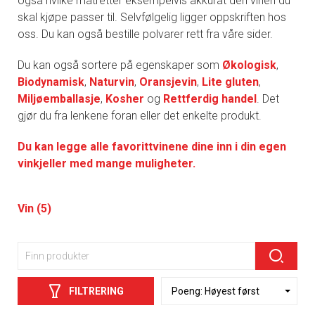
også hvilke matretter eksempelvis akkurat den vinen du
skal kjøpe passer til. Selvfølgelig ligger oppskriften hos
oss. Du kan også bestille polvarer rett fra våre sider.
Du kan også sortere på egenskaper som
Økologisk
,
Biodynamisk
,
Naturvin
,
Oransjevin
,
Lite gluten
,
Miljøemballasje
,
Kosher
og
Rettferdig handel
. Det
gjør du fra lenkene foran eller det enkelte produkt.
Du kan legge alle favorittvinene dine inn i din egen
vinkjeller med mange muligheter.
Vin (5)
FILTRERING