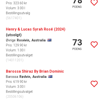
78
Pris: 323.60 kr
POENG
Volum: 3.00 l
Bestillingsutvalg
(5617401)
Henry & Lucas Syrah Rosé (2024)
(utsolgt)
73
Øvrige
Rosévin,
Australia
Pris: 129.90 kr
POENG
Volum: 1.00 l
Bestillingsutvalget
(14011201)
Barossa Shiraz By Brian Dominic
Barossa
Rødvin,
Australia
Pris: 619.90 kr
Volum: 3.00 l
Bestillingsutvalget
(20506106)