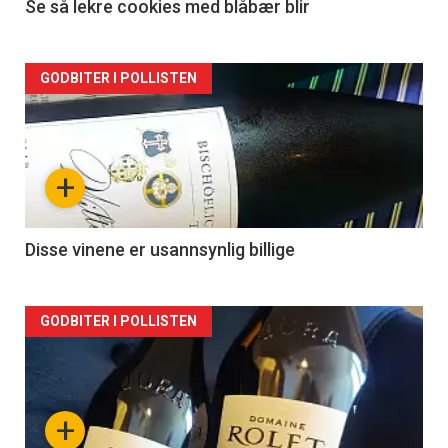
Se så lekre cookies med blåbær blir
Forsiden
GODBITER I POLLISTEN
akkurat
nå
+
-
2
Disse vinene er usannsynlig billige
Forsiden
GODBITER I POLLISTEN
akkurat
nå
+