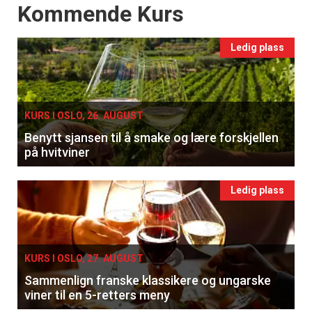
Events
Kommende Kurs
Ledig plass
KURS I OSLO, 26. AUGUST
Benytt sjansen til å smake og lære forskjellen
på hvitviner
Ledig plass
KURS I OSLO, 27. AUGUST
Sammenlign franske klassikere og ungarske
viner til en 5-retters meny