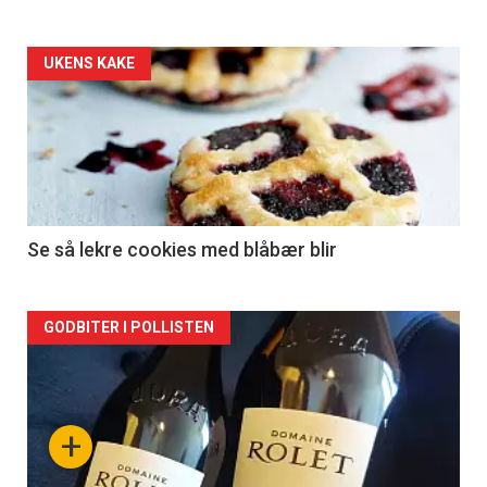
Forsiden
UKENS KAKE
akkurat
nå
-
2
Se så lekre cookies med blåbær blir
Forsiden
GODBITER I POLLISTEN
akkurat
nå
+
-