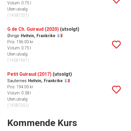
Volum: 0.75 l
Uten utvalg
(14387201)
G de Ch. Guiraud (2020)
(utsolgt)
Øvrige
Hvitvin,
Frankrike
Pris: 196.00 kr
Volum: 0.75 l
Uten utvalg
(14387401)
Petit Guiraud (2017)
(utsolgt)
Sauternes
Hvitvin,
Frankrike
Pris: 194.00 kr
Volum: 0.38 l
Uten utvalg
(14387502)
Events
Kommende Kurs