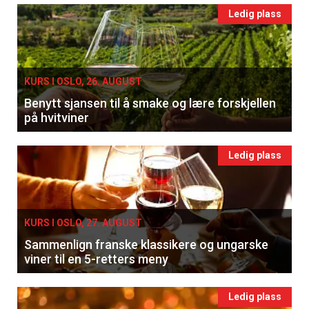
Ledig plass
KURS I OSLO, 26. AUGUST
Benytt sjansen til å smake og lære forskjellen
på hvitviner
Ledig plass
KURS I OSLO, 27. AUGUST
Sammenlign franske klassikere og ungarske
viner til en 5-retters meny
Ledig plass