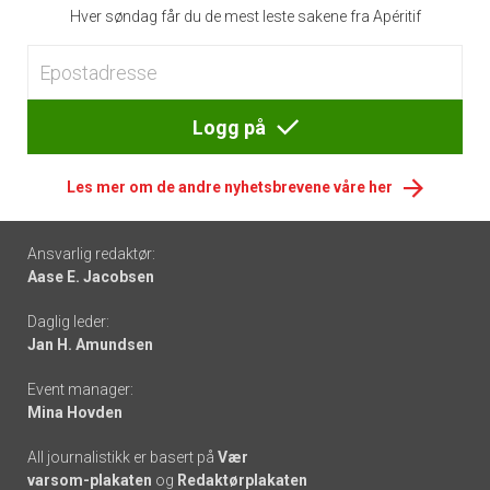
Hver søndag får du de mest leste sakene fra Apéritif
Logg på
Les mer om de andre nyhetsbrevene våre her
Footer
Ansvarlig redaktør:
Aase E. Jacobsen
-
Daglig leder:
links
Jan H. Amundsen
Event manager:
Mina Hovden
All journalistikk er basert på
Vær
varsom-plakaten
og
Redaktørplakaten