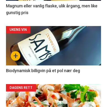
3
Magnum eller vanlig flaske, ulik årgang, men like
gunstig pris
Forsiden
UKENS VIN
akkurat
nå
+
-
4
Biodynamisk billigvin på et pol nær deg
Forsiden
DAGENS RETT
akkurat