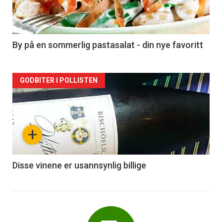
nå
-
5
By på en sommerlig pastasalat - din nye favoritt
Forsiden
GODBITER I POLLISTEN
akkurat
nå
+
-
6
Disse vinene er usannsynlig billige