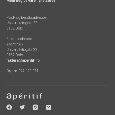
Meld deg på våre nyhetsbrev
Post- og besøksadresse:
Universitetsgata 22
0162 Oslo
Fakturaadresse:
Apéritif AS
Universitetsgata 22
0162 Oslo
faktura@aperitif.no
Org. nr. 972 420 271
Footer
-
socials