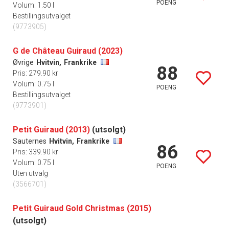
POENG
Volum: 1.50 l
Bestillingsutvalget
(9773905)
G de Château Guiraud (2023)
Øvrige
Hvitvin,
Frankrike
88
Pris: 279.90 kr
Volum: 0.75 l
POENG
Bestillingsutvalget
(9773901)
Petit Guiraud (2013)
(utsolgt)
Sauternes
Hvitvin,
Frankrike
86
Pris: 339.90 kr
Volum: 0.75 l
POENG
Uten utvalg
(3566701)
Petit Guiraud Gold Christmas (2015)
(utsolgt)