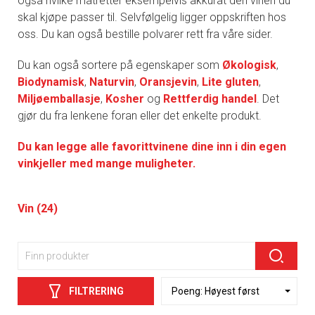
også hvilke matretter eksempelvis akkurat den vinen du
skal kjøpe passer til. Selvfølgelig ligger oppskriften hos
oss. Du kan også bestille polvarer rett fra våre sider.
Du kan også sortere på egenskaper som
Økologisk
,
Biodynamisk
,
Naturvin
,
Oransjevin
,
Lite gluten
,
Miljøemballasje
,
Kosher
og
Rettferdig handel
. Det
gjør du fra lenkene foran eller det enkelte produkt.
Du kan legge alle favorittvinene dine inn i din egen
vinkjeller med mange muligheter.
Vin (24)
FILTRERING