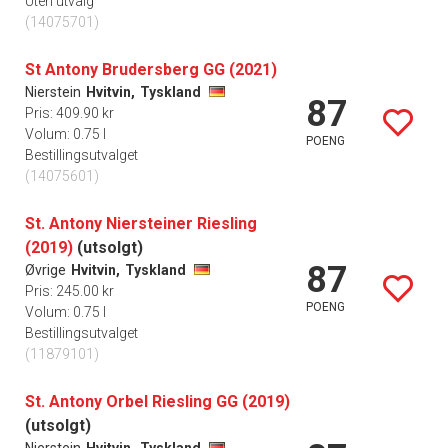
Uten utvalg
(14075701)
St Antony Brudersberg GG (2021)
Nierstein
Hvitvin,
Tyskland
87
Pris: 409.90 kr
Volum: 0.75 l
POENG
Bestillingsutvalget
(14075601)
St. Antony Niersteiner Riesling
(2019)
(utsolgt)
87
Øvrige
Hvitvin,
Tyskland
Pris: 245.00 kr
POENG
Volum: 0.75 l
Bestillingsutvalget
(11879101)
St. Antony Orbel Riesling GG (2019)
(utsolgt)