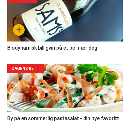
akkurat
nå
+
-
4
Biodynamisk billigvin på et pol nær deg
Forsiden
DAGENS RETT
akkurat
nå
-
5
By på en sommerlig pastasalat - din nye favoritt