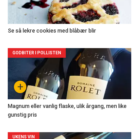
nå
-
2
Se så lekre cookies med blåbær blir
Forsiden
GODBITER I POLLISTEN
akkurat
nå
+
-
3
Magnum eller vanlig flaske, ulik årgang, men like
gunstig pris
Forsiden
UKENS VIN