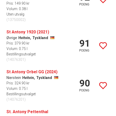
Pris: 149.90 kr
POENG
Volum: 0.38 l
Uten utvalg
(13750002)
St Antony 1920 (2021)
Øvrige
Hvitvin,
Tyskland
91
Pris: 379.90 kr
Volum: 0.75 l
POENG
Bestillingsutvalget
(14076301)
St Antony Orbel GG (2024)
Nierstein
Hvitvin,
Tyskland
90
Pris: 324.90 kr
Volum: 0.75 l
POENG
Bestillingsutvalget
(14076201)
St. Antony Pettenthal