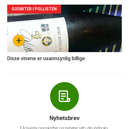
Forsiden
GODBITER I POLLISTEN
akkurat
nå
+
-
6
Disse vinene er usannsynlig billige
Nyhetsbrev
Få nyeste oppskrifter og nyheter rett i din innboks.