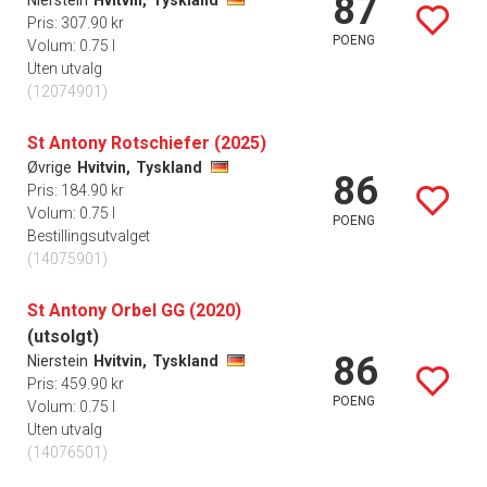
87
Nierstein
Hvitvin,
Tyskland
Pris: 307.90 kr
POENG
Volum: 0.75 l
Uten utvalg
(12074901)
St Antony Rotschiefer (2025)
Øvrige
Hvitvin,
Tyskland
86
Pris: 184.90 kr
Volum: 0.75 l
POENG
Bestillingsutvalget
(14075901)
St Antony Orbel GG (2020)
(utsolgt)
86
Nierstein
Hvitvin,
Tyskland
Pris: 459.90 kr
POENG
Volum: 0.75 l
Uten utvalg
(14076501)