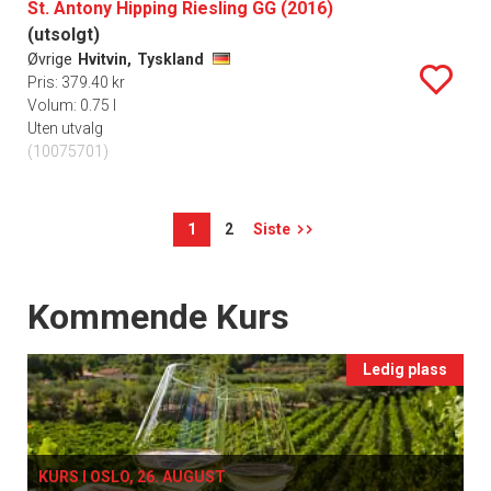
St. Antony Hipping Riesling GG (2016)
(utsolgt)
Øvrige
Hvitvin,
Tyskland
Pris: 379.40 kr
Volum: 0.75 l
Uten utvalg
(10075701)
1
2
Siste
Events
Kommende Kurs
Ledig plass
KURS I OSLO, 26. AUGUST