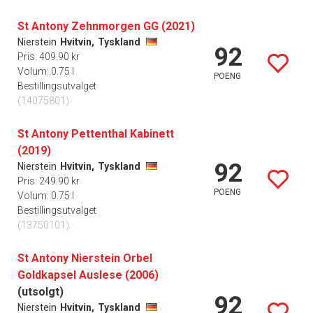
St Antony Zehnmorgen GG (2021)
Nierstein
Hvitvin,
Tyskland
92
Pris: 409.90 kr
Volum: 0.75 l
POENG
Bestillingsutvalget
(14075801)
St Antony Pettenthal Kabinett
(2019)
92
Nierstein
Hvitvin,
Tyskland
Pris: 249.90 kr
POENG
Volum: 0.75 l
Bestillingsutvalget
(13750101)
St Antony Nierstein Orbel
Goldkapsel Auslese (2006)
(utsolgt)
92
Nierstein
Hvitvin,
Tyskland