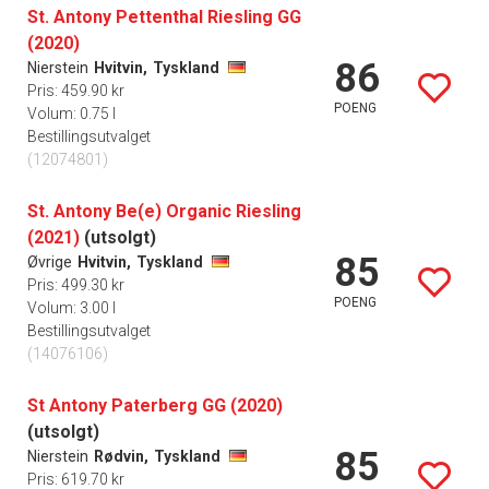
St. Antony Pettenthal Riesling GG
(2020)
86
Nierstein
Hvitvin,
Tyskland
Pris: 459.90 kr
POENG
Volum: 0.75 l
Bestillingsutvalget
(12074801)
St. Antony Be(e) Organic Riesling
(2021)
(utsolgt)
85
Øvrige
Hvitvin,
Tyskland
Pris: 499.30 kr
POENG
Volum: 3.00 l
Bestillingsutvalget
(14076106)
St Antony Paterberg GG (2020)
(utsolgt)
85
Nierstein
Rødvin,
Tyskland
Pris: 619.70 kr