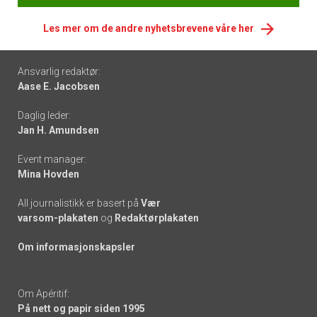
Les mer om de andre nyhetsbrevene våre her
Footer
Ansvarlig redaktør:
Aase E. Jacobsen
-
Daglig leder:
links
Jan H. Amundsen
Event manager:
Mina Hovden
All journalistikk er basert på
Vær
varsom-plakaten
og
Redaktørplakaten
Om informasjonskapsler
Om Apéritif:
På nett og papir siden 1995