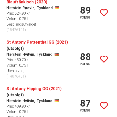
Blaufränkisch (2020)
89
Nierstein
Rødvin,
Tyskland
Pris: 524.90 kr
POENG
Volum: 0.75 l
Bestillingsutvalget
(15426101)
St Antony Pettenthal GG (2021)
(utsolgt)
88
Nierstein
Hvitvin,
Tyskland
Pris: 450.70 kr
POENG
Volum: 0.75 l
Uten utvalg
(14076401)
St Antony Hipping GG (2021)
(utsolgt)
87
Nierstein
Hvitvin,
Tyskland
Pris: 409.90 kr
POENG
Volum: 0.75 l