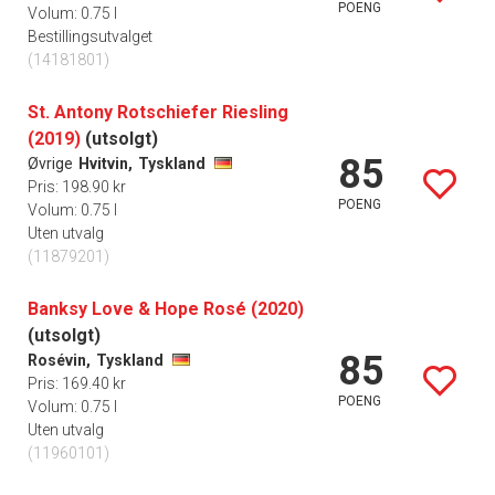
POENG
Volum: 0.75 l
Bestillingsutvalget
(14181801)
St. Antony Rotschiefer Riesling
(2019)
(utsolgt)
85
Øvrige
Hvitvin,
Tyskland
Pris: 198.90 kr
POENG
Volum: 0.75 l
Uten utvalg
(11879201)
Banksy Love & Hope Rosé (2020)
(utsolgt)
85
Rosévin,
Tyskland
Pris: 169.40 kr
POENG
Volum: 0.75 l
Uten utvalg
(11960101)