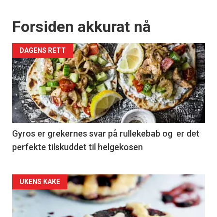
Forsiden akkurat nå
DAGENS RETT
Gyros er grekernes svar på rullekebab og er det
perfekte tilskuddet til helgekosen
Forsiden
UKENS KAKE
akkurat