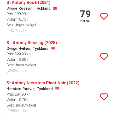
St Antony Rosé (2024)
Øvrige
Rosévin,
Tyskland
79
Pris: 199.90 kr
Volum: 0.75 l
POENG
Bestillingsutvalget
(14219301)
St. Antony Riesling (2025)
Øvrige
Hvitvin,
Tyskland
Pris: 599.90 kr
Volum: 3.00 l
Bestillingsutvalget
(20426506)
St Antony Nierstein Pinot Noir (2022)
Nierstein
Rødvin,
Tyskland
Pris: 284.90 kr
Volum: 0.75 l
Bestillingsutvalget
(19806001)