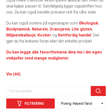
også hvilke matretter eksempelvis akkurat den vinen du
skal kjøpe passer til. Selvfølgelig ligger oppskriften hos
oss. Du kan også bestille polvarer rett fra våre sider.
Du kan også sortere på egenskaper som
Økologisk
,
Biodynamisk
,
Naturvin
,
Oransjevin
,
Lite gluten
,
Miljøemballasje
,
Kosher
og
Rettferdig handel
. Det
gjør du fra lenkene foran eller det enkelte produkt.
Du kan legge alle favorittvinene dine inn i din egen
vinkjeller med mange muligheter.
Vin (44)
FILTRERING