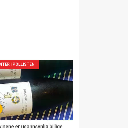
siden
ITER I POLLISTEN
urat
vinene er usannsynlig billige