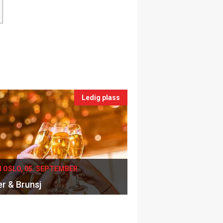
Ledig plass
I OSLO, 05. SEPTEMBER
er & Brunsj