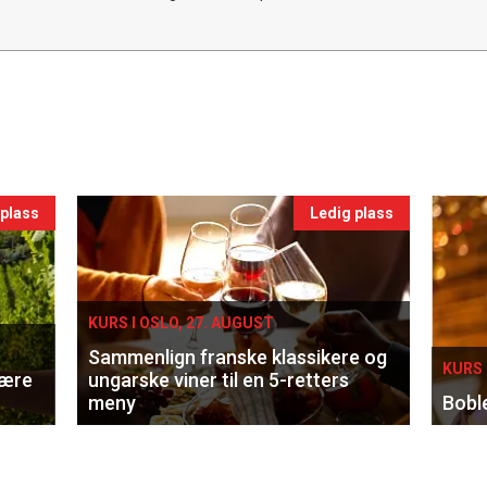
 plass
Ledig plass
KURS I OSLO, 27. AUGUST
Sammenlign franske klassikere og
KURS 
lære
ungarske viner til en 5-retters
meny
Bobl