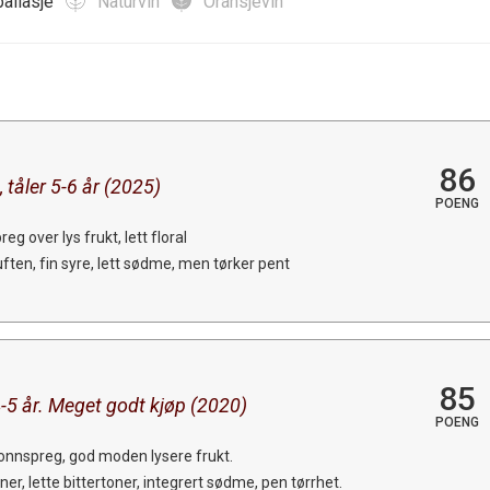
allasje
Naturvin
Oransjevin
86
, tåler 5-6 år (2025)
POENG
eg over lys frukt, lett floral
duften, fin syre, lett sødme, men tørker pent
85
 4-5 år. Meget godt kjøp (2020)
POENG
onnspreg, god moden lysere frukt.
ner, lette bittertoner, integrert sødme, pen tørrhet.