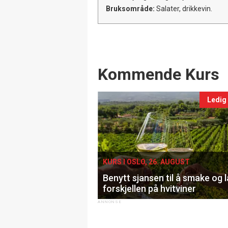
Bruksområde:
Salater, drikkevin.
Events
Kommende Kurs
Ledig
KURS I OSLO, 26. AUGUST
Benytt sjansen til å smake og 
forskjellen på hvitviner