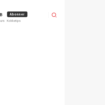
Menu
B
Abonner
kurs
Kokketips
profile