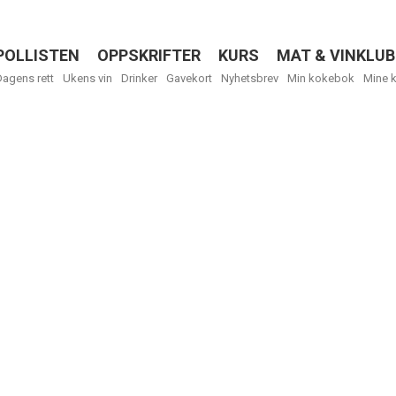
POLLISTEN
OPPSKRIFTER
KURS
MAT & VINKLUB
Menu
Dagens rett
Ukens vin
Drinker
Gavekort
Nyhetsbrev
Min kokebok
Mine 