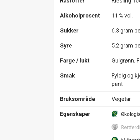
Råstoffer
Riesling 1
Alkoholprosent
11 % vol.
Sukker
6.3 gram per
Syre
5.2 gram per
Farge / lukt
Gulgrønn. Fi
Smak
Fyldig og kj
pent
Bruksområde
Vegetar
Egenskaper
Økologi
Rettferd