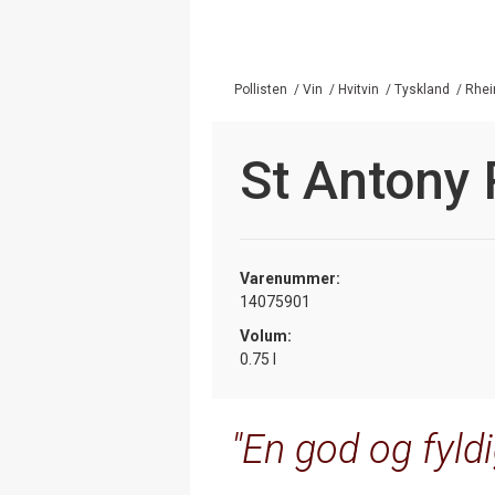
Pollisten
/
Vin
/
Hvitvin
/
Tyskland
/
Rhei
St Antony 
Varenummer:
14075901
Volum:
0.75 l
En god og fyldig