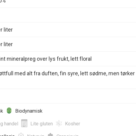
00%
 liter
 liter
nt mineralpreg over lys frukt, lett floral
øttfull med alt fra duften, fin syre, lett sødme, men tørker
sk
Biodynamisk
ig handel
Lite gluten
Kosher