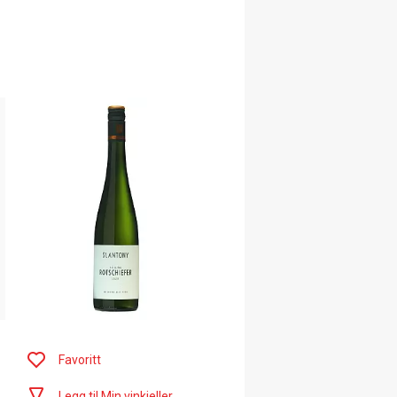
Favoritt
Legg til Min vinkjeller