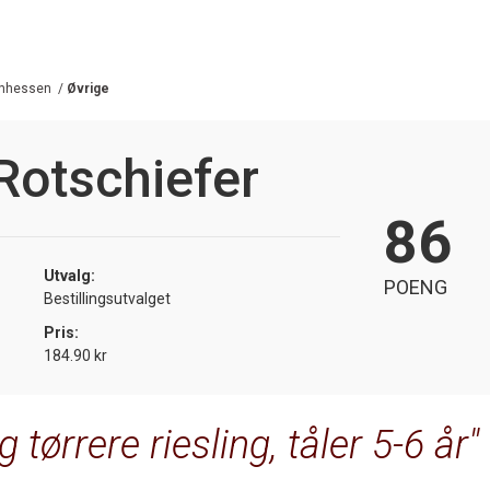
nhessen
/
Øvrige
Rotschiefer
86
Utvalg:
POENG
Bestillingsutvalget
Pris:
184.90 kr
 tørrere riesling, tåler 5-6 år