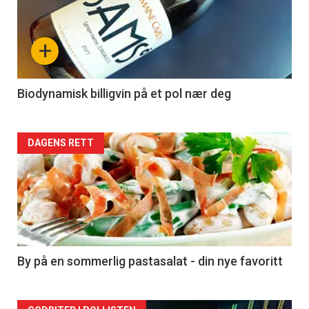
akkurat
nå
+
-
4
Biodynamisk billigvin på et pol nær deg
Forsiden
DAGENS RETT
akkurat
nå
-
5
By på en sommerlig pastasalat - din nye favoritt