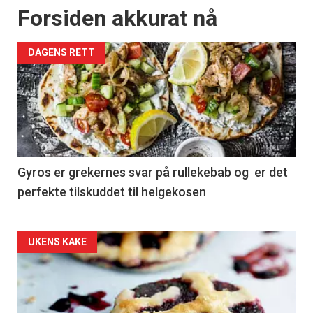
Forsiden akkurat nå
DAGENS RETT
Gyros er grekernes svar på rullekebab og er det
perfekte tilskuddet til helgekosen
Forsiden
UKENS KAKE
akkurat
nå