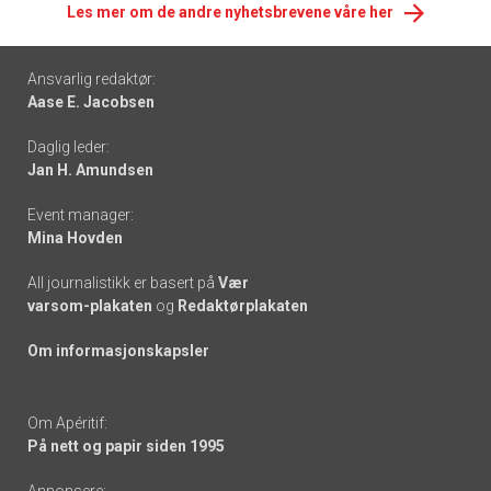
Les mer om de andre nyhetsbrevene våre her
Footer
Ansvarlig redaktør:
Aase E. Jacobsen
-
Daglig leder:
links
Jan H. Amundsen
Event manager:
Mina Hovden
All journalistikk er basert på
Vær
varsom-plakaten
og
Redaktørplakaten
Om informasjonskapsler
Om Apéritif:
På nett og papir siden 1995