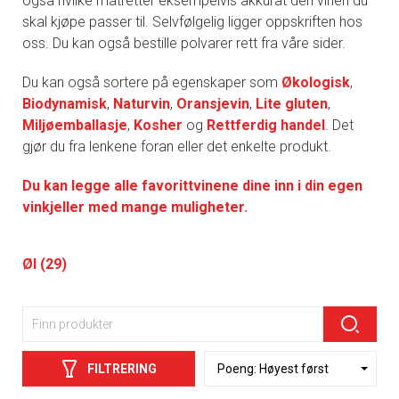
også hvilke matretter eksempelvis akkurat den vinen du
skal kjøpe passer til. Selvfølgelig ligger oppskriften hos
oss. Du kan også bestille polvarer rett fra våre sider.
Du kan også sortere på egenskaper som
Økologisk
,
Biodynamisk
,
Naturvin
,
Oransjevin
,
Lite gluten
,
Miljøemballasje
,
Kosher
og
Rettferdig handel
. Det
gjør du fra lenkene foran eller det enkelte produkt.
Du kan legge alle favorittvinene dine inn i din egen
vinkjeller med mange muligheter.
Øl (29)
FILTRERING