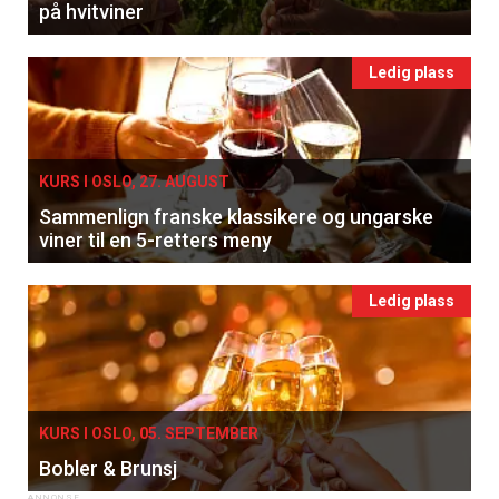
på hvitviner
Ledig plass
KURS I OSLO, 27. AUGUST
Sammenlign franske klassikere og ungarske
viner til en 5-retters meny
Ledig plass
KURS I OSLO, 05. SEPTEMBER
Bobler & Brunsj