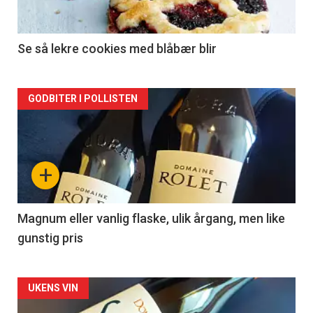
-
2
Se så lekre cookies med blåbær blir
Forsiden
GODBITER I POLLISTEN
akkurat
nå
+
-
3
Magnum eller vanlig flaske, ulik årgang, men like
gunstig pris
Forsiden
UKENS VIN