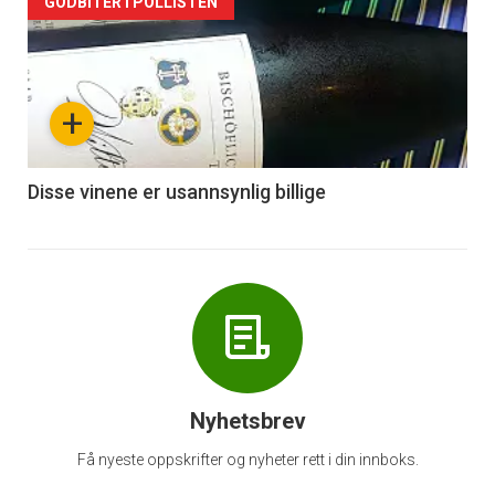
Forsiden
GODBITER I POLLISTEN
akkurat
nå
+
-
6
Disse vinene er usannsynlig billige
Nyhetsbrev
Få nyeste oppskrifter og nyheter rett i din innboks.