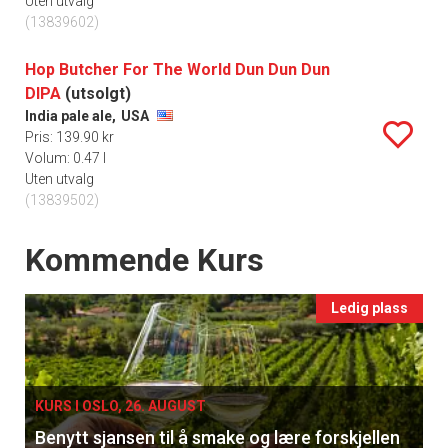
Uten utvalg
(13839602)
Hop Butcher For The World Dun Dun Dun
DIPA
(utsolgt)
India pale ale,
USA
Pris: 139.90 kr
Volum: 0.47 l
Uten utvalg
(13839502)
Events
Kommende Kurs
Ledig plass
KURS I OSLO, 26. AUGUST
Benytt sjansen til å smake og lære forskjellen