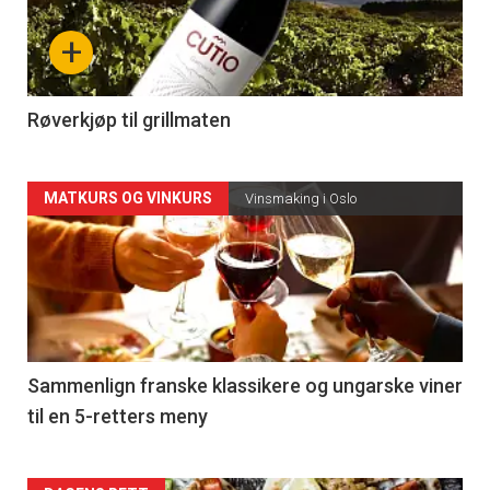
nå
+
-
4
Røverkjøp til grillmaten
Forsiden
MATKURS OG VINKURS
Vinsmaking i Oslo
akkurat
nå
-
5
Sammenlign franske klassikere og ungarske viner
til en 5-retters meny