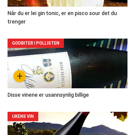
-
2
Når du er lei gin tonic, er en pisco sour det du
trenger
Forsiden
GODBITER I POLLISTEN
akkurat
nå
+
-
3
Disse vinene er usannsynlig billige
Forsiden
UKENS VIN
akkurat