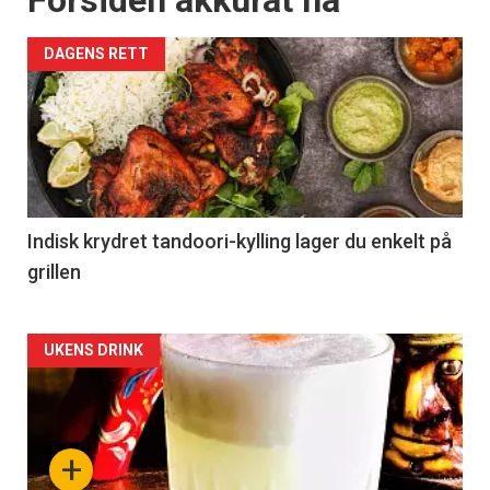
Forsiden akkurat nå
DAGENS RETT
Indisk krydret tandoori-kylling lager du enkelt på
grillen
Forsiden
UKENS DRINK
akkurat
nå
+