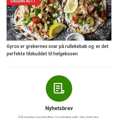
Forsiden
DAGENS RETT
akkurat
nå
-
6
Gyros er grekernes svar på rullekebab og er det
perfekte tilskuddet til helgekosen
Nyhetsbrev
Få nyeste oppskrifter og nyheter rett i din innboks.