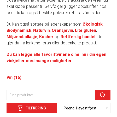
også hvilke matretter eksempelvis akkurat den vinen du
skal kjøpe passer til. Selvfølgelig ligger oppskriften hos
oss. Du kan også bestille polvarer rett fra våre sider.
Du kan også sortere på egenskaper som
Økologisk
,
Biodynamisk
,
Naturvin
,
Oransjevin
,
Lite gluten
,
Miljøemballasje
,
Kosher
og
Rettferdig handel
. Det
gjør du fra lenkene foran eller det enkelte produkt.
Du kan legge alle favorittvinene dine inn i din egen
vinkjeller med mange muligheter.
Vin (16)
FILTRERING