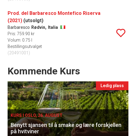
Prod. del Barbaresco Montefico Riserva
(2021)
(utsolgt)
Barbaresco
Rødvin,
Italia
Pris: 759.90 kr
Volum: 0.75 l
Bestillingsutvalget
(20491001)
Events
Kommende Kurs
Ledig plass
KURS I OSLO, 26. AUGUST
Benytt sjansen til å smake og lære forskjellen
på hvitviner