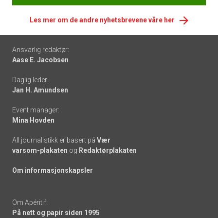
Les mer om de andre nyhetsbrevene våre her
Footer
Ansvarlig redaktør:
Aase E. Jacobsen
-
Daglig leder:
links
Jan H. Amundsen
Event manager:
Mina Hovden
All journalistikk er basert på
Vær
varsom-plakaten
og
Redaktørplakaten
Om informasjonskapsler
Om Apéritif:
På nett og papir siden 1995