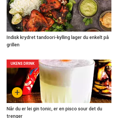
Indisk krydret tandoori-kylling lager du enkelt på
grillen
Forsiden
UKENS DRINK
akkurat
nå
+
-
2
Når du er lei gin tonic, er en pisco sour det du
trenger