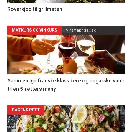
4
Røverkjøp til grillmaten
Forsiden
MATKURS OG VINKURS
Vinsmaking i Oslo
akkurat
nå
-
5
Sammenlign franske klassikere og ungarske viner
til en 5-retters meny
Forsiden
DAGENS RETT
akkurat