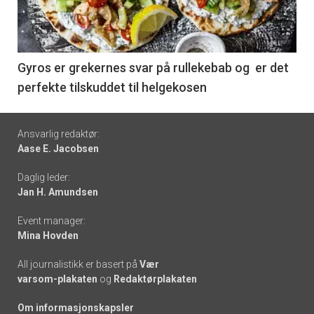
nå
-
6
Gyros er grekernes svar på rullekebab og er det
perfekte tilskuddet til helgekosen
Footer
Ansvarlig redaktør:
Aase E. Jacobsen
-
Daglig leder:
links
Jan H. Amundsen
Event manager:
Mina Hovden
All journalistikk er basert på
Vær
varsom-plakaten
og
Redaktørplakaten
Om informasjonskapsler