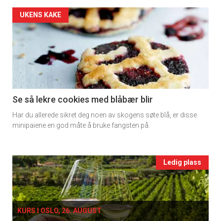
2
Artikler
UKENS KAKE
detail
-
section
11
Se så lekre cookies med blåbær blir
Har du allerede sikret deg noen av skogens søte blå, er disse
Ukens
minipaiene en god måte å bruke fangsten på.
vin
Events
Ledig plass
single
KURS I OSLO, 26. AUGUST