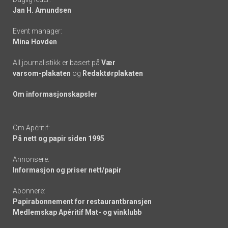
links
Jan H. Amundsen
Event manager:
Mina Hovden
All journalistikk er basert på
Vær
varsom-plakaten
og
Redaktørplakaten
Om informasjonskapsler
Om Apéritif:
På nett og papir siden 1995
Annonsere:
Informasjon og priser nett/papir
Abonnere:
Papirabonnement for restaurantbransjen
Medlemskap Apéritif Mat- og vinklubb