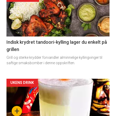
Indisk krydret tandoori-kylling lager du enkelt på
grillen
Grill og sterke krydder forvandler alminnelige kyllingvinger til
saftige smaksbomber i denne oppskriften.
Forsiden
UKENS DRINK
akkurat
nå
+