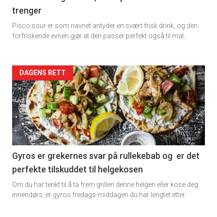
trenger
Dagens
Pisco sour er som navnet antyder en svært frisk drink, og den
rett
forfriskende evnen gjør at den passer perfekt også til mat.
Artikler
DAGENS RETT
detail
-
section
11
Gyros er grekernes svar på rullekebab og er det
perfekte tilskuddet til helgekosen
Dagens
Om du har tenkt til å ta frem grillen denne helgen eller kose deg
rett
innendørs ,er gyros fredags-middagen du har lengtet etter.