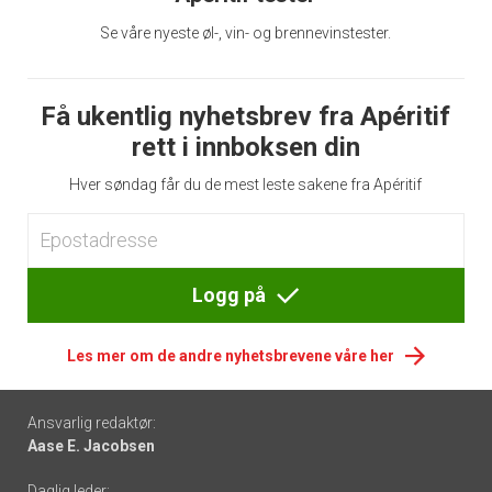
Se våre nyeste øl-, vin- og brennevinstester.
Få ukentlig nyhetsbrev fra Apéritif
rett i innboksen din
Hver søndag får du de mest leste sakene fra Apéritif
Logg på
Les mer om de andre nyhetsbrevene våre her
Footer
Ansvarlig redaktør:
Aase E. Jacobsen
-
Daglig leder: