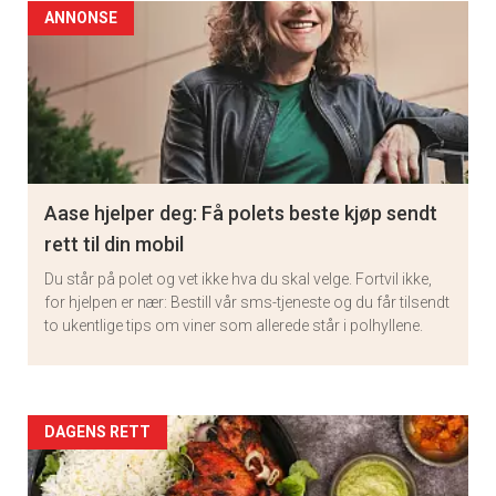
ANNONSE
Aase hjelper deg: Få polets beste kjøp sendt
rett til din mobil
Du står på polet og vet ikke hva du skal velge. Fortvil ikke,
for hjelpen er nær: Bestill vår sms-tjeneste og du får tilsendt
to ukentlige tips om viner som allerede står i polhyllene.
Artikler
DAGENS RETT
detail