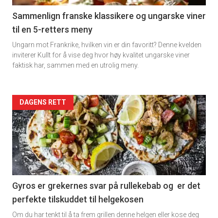
5
Sammenlign franske klassikere og ungarske viner
til en 5-retters meny
Ungarn mot Frankrike, hvilken vin er din favoritt? Denne kvelden
inviterer Kullt for å vise deg hvor høy kvalitet ungarske viner
faktisk har, sammen med en utrolig meny.
Forsiden
DAGENS RETT
akkurat
nå
-
6
Gyros er grekernes svar på rullekebab og er det
perfekte tilskuddet til helgekosen
Om du har tenkt til å ta frem grillen denne helgen eller kose deg