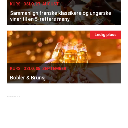
KURS I OSLO, 27. AUGUST
Få ukentlige nyhetsbrev fra
Sammenlign franske klassikere og ungarske
viner til en 5-retters meny
Apéritif
Vi tilbyr flere ukentlige nyhetsbrev. Du
Ledig plass
kan fritt velge hvilke du ønsker å få
tilsendt.
Registrer deg
KURS I OSLO, 05. SEPTEMBER
Bobler & Brunsj