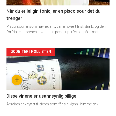
-
2
Når du er lei gin tonic, er en pisco sour det du
trenger
Pisco sour er som navnet antyder en svært frisk drink, og den
forfriskende evnen gjør at den passer perfekt også til mat.
Forsiden
GODBITER I POLLISTEN
akkurat
nå
+
-
3
Disse vinene er usannsynlig billige
Årsaken er knyttet til eieren som får sin «lønn i himmelen».