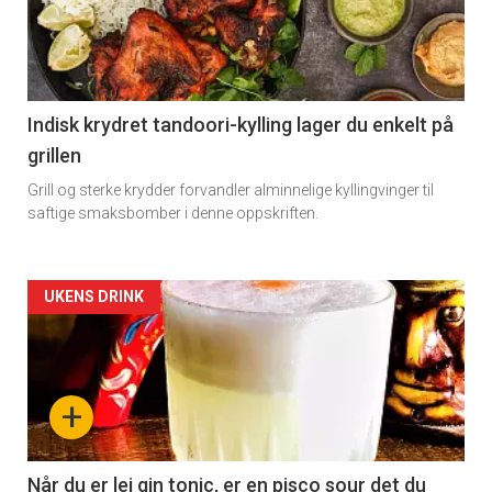
-
section
11
Indisk krydret tandoori-kylling lager du enkelt på
grillen
Grill og sterke krydder forvandler alminnelige kyllingvinger til
saftige smaksbomber i denne oppskriften.
Artikler
UKENS DRINK
detail
-
+
section
11
Når du er lei gin tonic, er en pisco sour det du