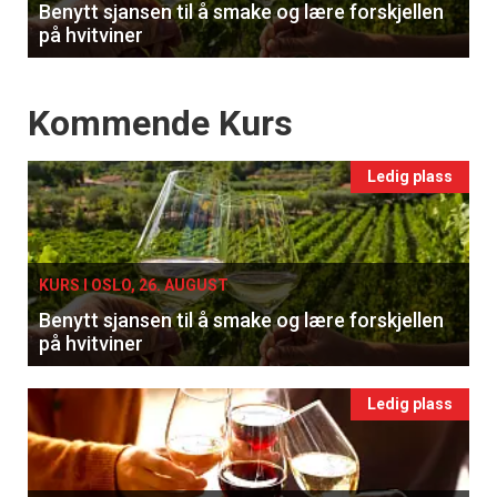
Benytt sjansen til å smake og lære forskjellen
på hvitviner
Events
Kommende Kurs
Ledig plass
KURS I OSLO, 26. AUGUST
Benytt sjansen til å smake og lære forskjellen
på hvitviner
Ledig plass
×