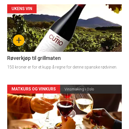
Forsiden
UKENS VIN
akkurat
nå
+
-
4
Røverkjøp til grillmaten
150 kroner er for et kupp å regne for denne spanske rødvinen.
Forsiden
MATKURS OG VINKURS
Vinsmaking i Oslo
akkurat
nå
-